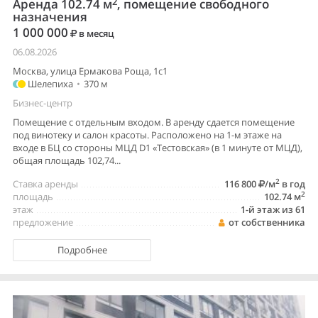
2
Аренда 102.74 м
, помещение свободного
назначения
1 000 000
в месяц
06.08.2026
Москва, улица Ермакова Роща, 1с1
Шелепиха
•
370 м
Бизнес-центр
Помещение с отдельным входом. В аренду сдается помещение
под винотеку и салон красоты. Расположено на 1-м этаже на
входе в БЦ со стороны МЦД D1 «Тестовская» (в 1 минуте от МЦД),
общая площадь 102,74...
2
Ставка аренды
116 800
/м
в год
2
площадь
102.74 м
этаж
1-й этаж из 61
предложение
от собственника
Подробнее