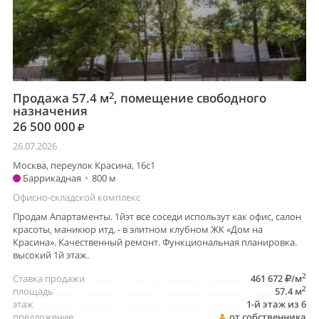
2
Продажа 57.4 м
, помещение свободного
назначения
26 500 000
26.07.2026
Москва, переулок Красина, 16с1
Баррикадная
•
800 м
Офисно-складской комплекс
Продам Апартаменты. 1йэт все соседи использут как офис, салон
красоты, маникюр итд. - в элитном клубном ЖК «Дом на
Красина». Качественный ремонт. Функциональная планировка.
высокий 1й этаж.
2
Ставка продажи
461 672
/м
2
площадь
57.4 м
этаж
1-й этаж из 6
предложение
от собственника