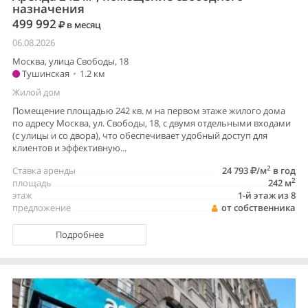
назначения
499 992
в месяц
06.08.2026
Москва, улица Свободы, 18
Тушинская
•
1.2 км
Жилой дом
Помещение площадью 242 кв. м на первом этаже жилого дома
по адресу Москва, ул. Свободы, 18, с двумя отдельными входами
(с улицы и со двора), что обеспечивает удобный доступ для
клиентов и эффективную...
2
Ставка аренды
24 793
/м
в год
2
площадь
242 м
этаж
1-й этаж из 8
предложение
от собственника
Подробнее