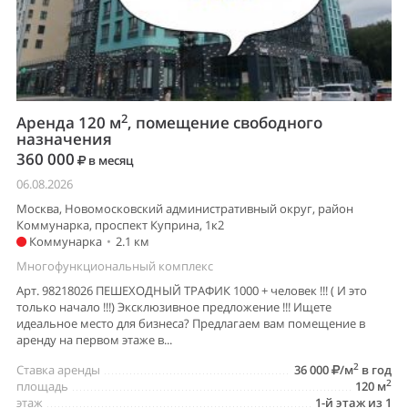
2
Аренда 120 м
, помещение свободного
назначения
360 000
в месяц
06.08.2026
Москва, Новомосковский административный округ, район
Коммунарка, проспект Куприна, 1к2
Коммунарка
•
2.1 км
Многофункциональный комплекс
Арт. 98218026 ПЕШЕХОДНЫЙ ТРАФИК 1000 + человек !!! ( И это
только начало !!!) Эксклюзивное предложение !!! Ищете
идеальное место для бизнеса? Предлагаем вам помещение в
аренду на первом этаже в...
2
Ставка аренды
36 000
/м
в год
2
площадь
120 м
этаж
1-й этаж из 1