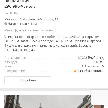
назначения
296 996
в месяц
04.08.2026
Москва, 1-й Нагатинский проезд, 14
Нагатинская
•
1 км
Многофункциональный комплекс
Уникальное пространство свободного назначения в закрытом
ЖК на 1-м Нагатинском проезде, 14. 118 кв. м + уютная антресоль
9 кв. м для отдыха или приватных консультаций. Высокие
потолки, два входа...
2
Ставка аренды
30 203
/м
в год
2
площадь
118 м
этаж
1-й этаж из 10
предложение
от собственника
Подробнее