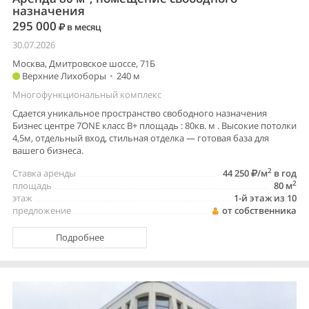
назначения
295 000
в месяц
30.07.2026
Москва, Дмитровское шоссе, 71Б
Верхние Лихоборы
•
240 м
Многофункциональный комплекс
Сдается уникальное пространство свободного назначения
Бизнес центре 7ONE класс В+ площадь : 80кв. м . Высокие потолки
4,5м, отдельный вход, стильная отделка — готовая база для
вашего бизнеса.
2
Ставка аренды
44 250
/м
в год
2
площадь
80 м
этаж
1-й этаж из 10
предложение
от собственника
Подробнее