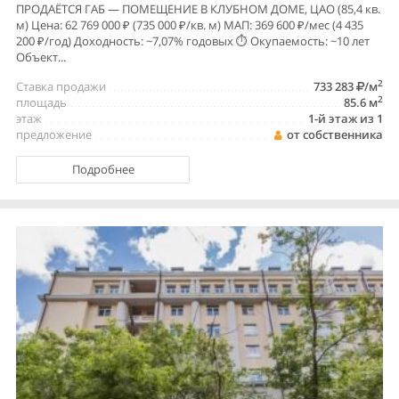
ПРОДАЁТСЯ ГАБ — ПОМЕЩЕНИЕ В КЛУБНОМ ДОМЕ, ЦАО (85,4 кв.
м) Цена: 62 769 000 ₽ (735 000 ₽/кв. м) МАП: 369 600 ₽/мес (4 435
200 ₽/год) Доходность: ~7,07% годовых ⏱️ Окупаемость: ~10 лет
Объект...
2
Ставка продажи
733 283
/м
2
площадь
85.6 м
этаж
1-й этаж из 1
предложение
от собственника
Подробнее