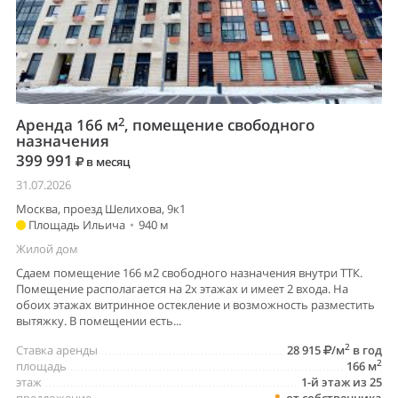
2
Аренда 166 м
, помещение свободного
назначения
399 991
в месяц
31.07.2026
Москва, проезд Шелихова, 9к1
Площадь Ильича
•
940 м
Жилой дом
Сдаем помещение 166 м2 свободного назначения внутри ТТК.
Помещение располагается на 2х этажах и имеет 2 входа. На
обоих этажах витринное остекление и возможность разместить
вытяжку. В помещении есть...
2
Ставка аренды
28 915
/м
в год
2
площадь
166 м
этаж
1-й этаж из 25
предложение
от собственника