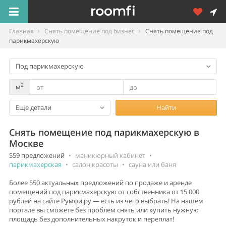
Главная
Снять помещение под бизнес
Снять помещение под
парикмахерскую
Под парикмахерскую
2
м
Еще детали
Найти
Снять помещение под парикмахерскую в
Москве
559 предложений
•
маникюрный кабинет
•
парикмахерская
•
салон красоты
•
сауна или баня
Более 550 актуальных предложений по продаже и аренде
помещений под парикмахерскую от собственника от 15 000
рублей на сайте Румфи.ру — есть из чего выбрать! На нашем
портале вы сможете без проблем снять или купить нужную
площадь без дополнительных накруток и переплат!