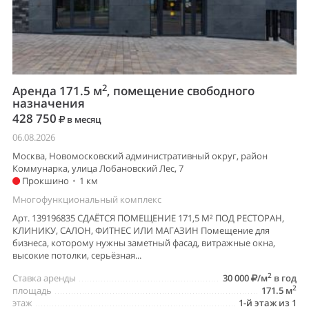
2
Аренда 171.5 м
, помещение свободного
назначения
428 750
в месяц
06.08.2026
Москва, Новомосковский административный округ, район
Коммунарка, улица Лобановский Лес, 7
Прокшино
•
1 км
Многофункциональный комплекс
Арт. 139196835 СДАЁТСЯ ПОМЕЩЕНИЕ 171,5 М² ПОД РЕСТОРАН,
КЛИНИКУ, САЛОН, ФИТНЕС ИЛИ МАГАЗИН Помещение для
бизнеса, которому нужны заметный фасад, витражные окна,
высокие потолки, серьёзная...
2
Ставка аренды
30 000
/м
в год
2
площадь
171.5 м
этаж
1-й этаж из 1