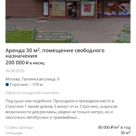
2
Аренда 30 м
, помещение свободного
назначения
200 000
в месяц
06.08.2026
Москва, Таллинская улица, 9
Строгино
•
570 м
Офисно-складской комплекс
Под суши или подобное. Проходное и проездное место в
Строгино 1 линия домов, 5 минут от м. Строгино, широкие
возможности для рекламы, рядом не только метро, но и
несколько автобусных и трамвайных...
2
Ставка аренды
80 000
/м
в год
2
площадь
30 м