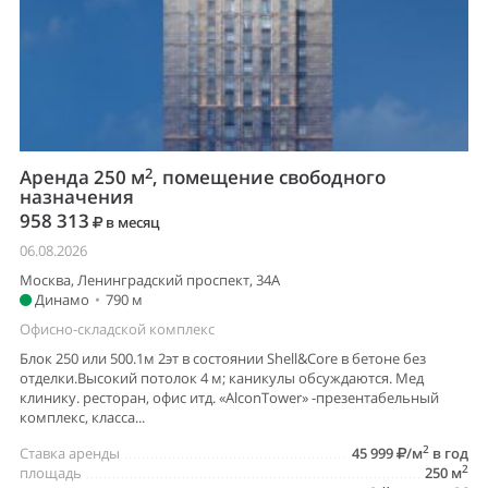
2
Аренда 250 м
, помещение свободного
назначения
958 313
в месяц
06.08.2026
Москва, Ленинградский проспект, 34А
Динамо
•
790 м
Офисно-складской комплекс
Блок 250 или 500.1м 2эт в состоянии Shell&Core в бетоне без
отделки.Высокий потолок 4 м; каникулы обсуждаются. Мед
клинику. ресторан, офис итд. «AlconTower» -презентабельный
комплекс, класса...
2
Ставка аренды
45 999
/м
в год
2
площадь
250 м