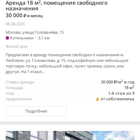
2
Аренда 18 м
, помещение свободного
назначения
30 000
в месяц
06.08.2026
Москва, улица Головачёва, 15
Котельники
•
3.1 км
Жилой дом
Предлагаем в аренду помещение свободного назначения м.
Люблено, ул. Головочева, д. 15, под кофейную или небольшую
торговую точку, небольшой офис, пункт приема, салон, или
другое. На 1 этаже...
2
Ставка аренды
20 000
/м
в год
2
площадь
18 м
этаж
1-й этаж из 9
предложение
от собственника
Подробнее