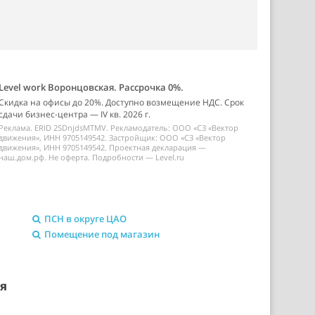
Level work Воронцовская. Рассрочка 0%.
Скидка на офисы до 20%. Доступно возмещение НДС. Срок
сдачи бизнес-центра — IV кв. 2026 г.
Реклама. ERID 2SDnjdsMTMV. Рекламодатель: ООО «СЗ «Вектор
движения», ИНН 9705149542. Застройщик: ООО «СЗ «Вектор
движения», ИНН 9705149542. Проектная декларация —
наш.дом.рф. Не оферта. Подробности — Level.ru
ПСН в округе ЦАО
Помещение под магазин
ия