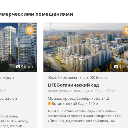
оммерческими помещениями
9 фото
4 фо
 комфорт
Жилой комплекс,
класс ЖК бизнес
LIFE Ботанический сад
 м²
реализуемые площади от 25 до 400 м²
ое, жилой
Москва, проезд Серебрякова, 2Гс2
Ботанический Сад
•
140 м
ЖК «LIFE Ботанический сад» – это новый
масштабный проект жилого квартала от ГК
го района,
«Пионер», надежного застройщика, на...
ия «А101» между
ападнее они...