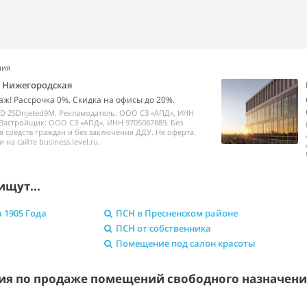
ния
k Нижегородская
аж! Рассрочка 0%. Скидка на офисы до 20%.
ID 2SDnjeted9M. Рекламодатель: ООО СЗ «АПД», ИНН
 Застройщик: ООО СЗ «АПД», ИНН 9705087889. Без
 средств граждан и без заключения ДДУ. Не оферта.
на сайте business.level.ru.
ищут...
 1905 Года
ПСН в Пресненском районе
ПСН от собственника
Помещение под салон красоты
я по продаже помещений свободного назначен