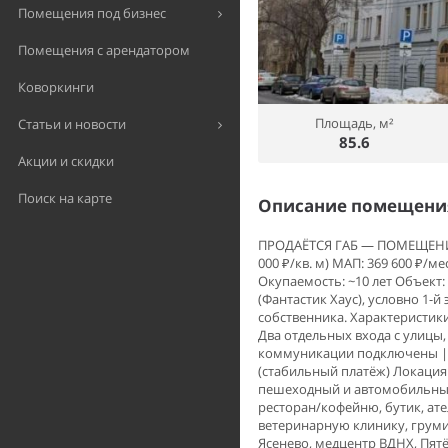
Помещения под бизнес
Помещения с арендатором
Коворкинги
Площадь, м²
Статьи и новости
85.6
Акции и скидки
Поиск на карте
Описание помещения
ПРОДАЁТСЯ ГАБ — ПОМЕЩЕНИЕ В
000 ₽/кв. м) МАП: 369 600 ₽/ме
Окупаемость: ~10 лет Объект
(Фантастик Хаус), условно 1-й
собственника. Характеристик
Два отдельных входа с улицы,
коммуникации подключены | В
(стабильный платёж) Локация:
пешеходный и автомобильный
ресторан/кофейню, бутик, ате
ветеринарную клинику, грумин
Ясенево, медцентр ВДНХ, Пятё