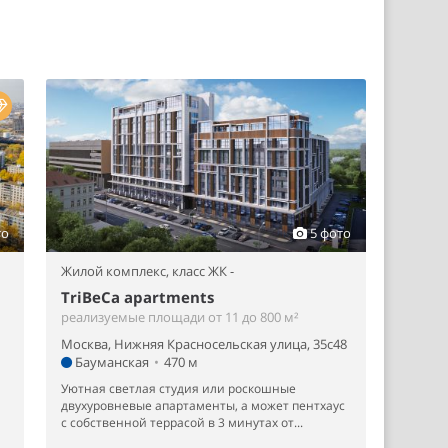
то
5 фото
Жилой комплекс,
класс ЖК -
TriBeCa apartments
реализуемые площади от 11 до 800 м²
Москва, Нижняя Красносельская улица, 35с48
Бауманская
•
470 м
Уютная светлая студия или роскошные
двухуровневые апартаменты, а может пентхаус
с собственной террасой в 3 минутах от...