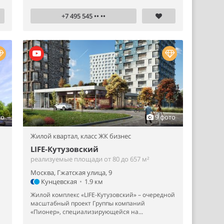
+7 495 545 •• ••
то
9 фото
Жилой квартал,
класс ЖК бизнес
LIFE-Кутузовский
реализуемые площади от 80 до 657 м²
Москва, Гжатская улица, 9
Кунцевская
•
1.9 км
Жилой комплекс «LIFE-Кутузовский» – очередной
й
масштабный проект Группы компаний
«Пионер», специализирующейся на...