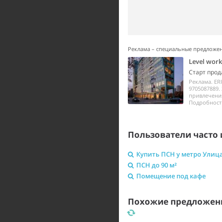
Реклама – специальные предложе
Level wor
Старт прод
Реклама. ER
9705087889.
привлечения
Подробности 
Пользователи часто 
Купить ПСН у метро Улица
ПСН до 90 м²
Помещение под кафе
Похожие предложени