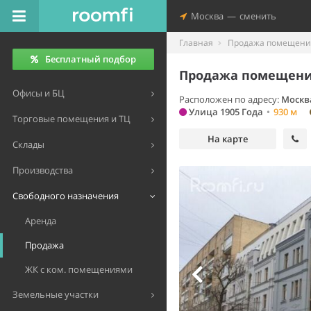
Москва
—
сменить
Главная
Продажа помещений
Бесплатный подбор
Продажа помещения
Офисы и БЦ
Расположен по адресу:
Москв
Улица 1905 Года
•
930 м
Торговые помещения и ТЦ
На карте
Склады
Производства
Свободного назначения
Аренда
Продажа
ЖК с ком. помещениями
Земельные участки