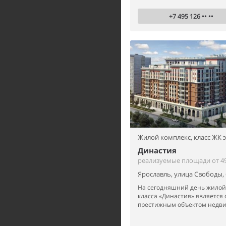
+7 495 126 •• ••
Жилой комплекс,
класс ЖК 
Династия
реализуемые площади от 49
Ярославль, улица Свободы,
На сегодняшний день жилой 
класса «Династия» является
престижным объектом недви