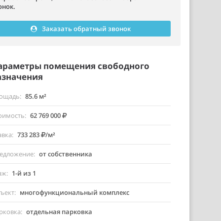
онок.
Заказать обратный звонок
араметры помещения свободного
азначения
ощадь
85.6 м²
оимость
62 769 000
авка
733 283
/м²
едложение
от собственника
аж
1-й из 1
ъект
многофункциональный комплекс
рковка
отдельная парковка