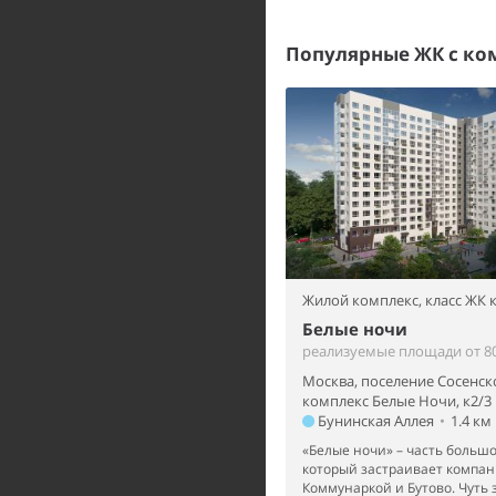
Популярные ЖК с к
Жилой комплекс,
класс ЖК
Белые ночи
реализуемые площади от 80
Москва, поселение Сосенск
комплекс Белые Ночи, к2/3
Бунинская Аллея
•
1.4 км
«Белые ночи» – часть большо
который застраивает компан
Коммунаркой и Бутово. Чуть з