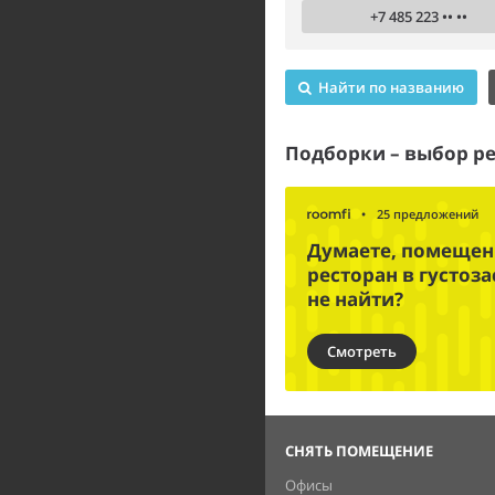
+7 485 223 •• ••
Найти по названию
Подборки – выбор р
•
25 предложений
Думаете, помещени
ресторан в густоз
не найти?
Смотреть
СНЯТЬ ПОМЕЩЕНИЕ
Офисы