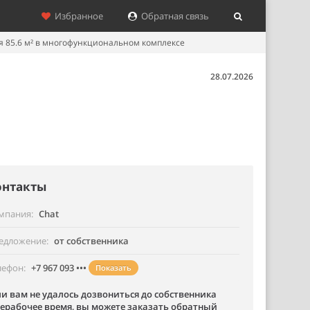
Избранное
Обратная связь
 85.6 м² в многофункциональном комплексе
28.07.2026
онтакты
мпания
Chat
едложение
от собственника
лефон
+7 967 093 •••
Показать
ли вам не удалось дозвониться до собственника
нерабочее время, вы можете заказать обратный