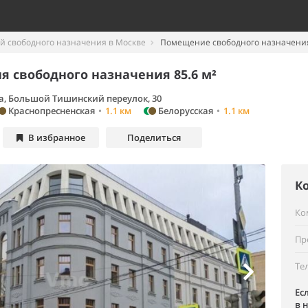
 свободного назначения в Москве
Помещение свободного назначения
 свободного назначения 85.6 м²
а, Большой Тишинский переулок, 30
Краснопресненская
•
1.1 км
Белорусская
•
1.1 км
В избранное
Поделиться
К
Ко
Пр
Те
Ес
в 