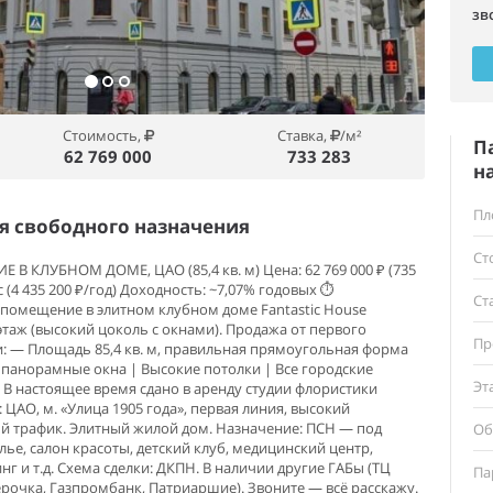
зв
Стоимость,
Ставка,
/м²
П
62 769 000
733 283
н
Пл
 свободного назначения
Ст
 КЛУБНОМ ДОМЕ, ЦАО (85,4 кв. м) Цена: 62 769 000 ₽ (735
с (4 435 200 ₽/год) Доходность: ~7,07% годовых ⏱️
Ст
: помещение в элитном клубном доме Fantastic House
 этаж (высокий цоколь с окнами). Продажа от первого
Пр
и: — Площадь 85,4 кв. м, правильная прямоугольная форма
 панорамные окна | Высокие потолки | Все городские
Эт
 настоящее время сдано в аренду студии флористики
 ЦАО, м. «Улица 1905 года», первая линия, высокий
 трафик. Элитный жилой дом. Назначение: ПСН — под
Об
лье, салон красоты, детский клуб, медицинский центр,
г и т.д. Схема сделки: ДКПН. В наличии другие ГАБы (ТЦ
Па
рочка, Газпромбанк, Патриаршие). Звоните — всё расскажу.