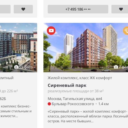
+7 495 186 •• ••
15 фото
7 фо
элитный
Жилой комплекс,
класс ЖК комфорт
Сиреневый парк
 до 226 м²
реализуемые площади от 38 м²
 62Б
Москва, Тагильская улица, вл4
Бульвар Рокоссовского
•
1.4 км
комплекс бизнес-
 самым стильным и
«Сиреневый парк» – жилой комплекс комфорт-
жимости...
класса, расположенный вблизи парка Лосины
остров. На месте бывших...