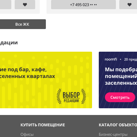
+7 495 023 •• ••
Все ЖК
едации
•
20 пре
е под бар, кафе,
Мы подобр
аселенных кварталах
помещений 
заселенных
Смотреть
КУПИТЬ ПОМЕЩЕНИЕ
КАТАЛОГ ОБЪЕКТ
Офисы
Бизнес-центры