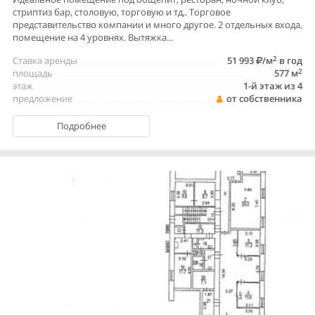
стриптиз бар, столовую, торговую и тд,. Торговое
представительство компании и много другое. 2 отдельных входа,
помещение на 4 уровнях. Вытяжка...
2
Ставка аренды
51 993
/м
в год
2
площадь
577 м
этаж
1-й этаж из 4
предложение
от собственника
Подробнее