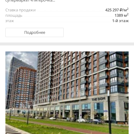
2
Ставка продажи
425 297
/м
2
площадь
1389 м
этаж
1-й этаж
Подробнее