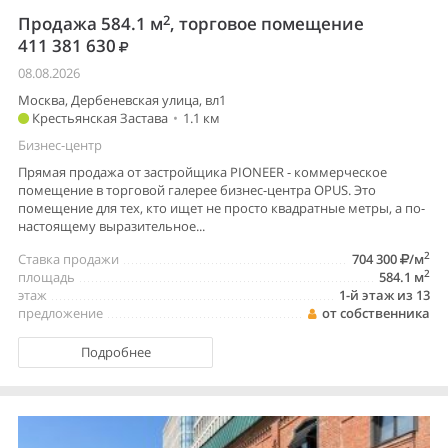
2
Продажа 584.1 м
, торговое помещение
411 381 630
08.08.2026
Москва, Дербеневская улица, вл1
Крестьянская Застава
•
1.1 км
Бизнес-центр
Прямая продажа от застройщика PIONEER - коммерческое
помещение в торговой галерее бизнес-центра OPUS. Это
помещение для тех, кто ищет не просто квадратные метры, а по-
настоящему выразительное...
2
Ставка продажи
704 300
/м
2
площадь
584.1 м
этаж
1-й этаж из 13
предложение
от собственника
Подробнее