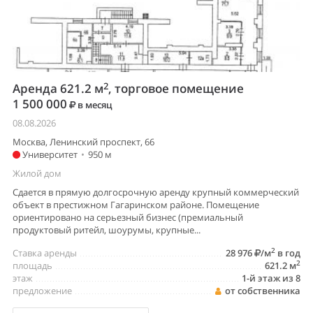
2
Аренда 621.2 м
, торговое помещение
1 500 000
в месяц
08.08.2026
Москва, Ленинский проспект, 66
Университет
•
950 м
Жилой дом
Сдается в прямую долгосрочную аренду крупный коммерческий
объект в престижном Гагаринском районе. Помещение
ориентировано на серьезный бизнес (премиальный
продуктовый ритейл, шоурумы, крупные...
2
Ставка аренды
28 976
/м
в год
2
площадь
621.2 м
этаж
1-й этаж из 8
предложение
от собственника