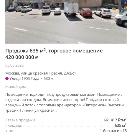
2
Продажа 635 м
, торговое помещение
420 000 000
06.08.2026
Москва, улица Красная Пресня, 23кБс1
Улица 1905 Года
•
530 м
Жилой дом
Помещение подходит под продуктовый магазин. Помещение с
отдельным входом. Внимание инвесторов! Продаем готовый
арендный поток с топовым арендатором «Пятерочка». Высокий
трафик 1 линия ул Красная...
2
Ставка продажи
661 417
/м
2
площадь
635 м
этаж
1-й этаж из 13