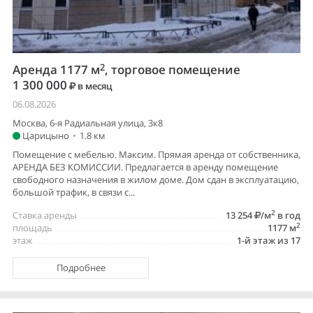
2
Аренда 1177 м
, торговое помещение
1 300 000
в месяц
06.08.2026
Москва, 6-я Радиальная улица, 3к8
Царицыно
•
1.8 км
Помещение с мебелью. Максим. Прямая аренда от собственника,
АРЕНДА БЕЗ КОМИССИИ. Предлагается в аренду помещение
свободного назначения в жилом доме. Дом сдан в эксплуатацию,
большой трафик, в связи с...
2
Ставка аренды
13 254
/м
в год
2
площадь
1177 м
этаж
1-й этаж из 17
Подробнее