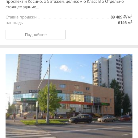
проспект и Косино. o 5 этажей, целиком o Класс В o Отдельно
стоящее здание...
2
Ставка продажи
89 489
/м
2
площадь
6146 м
Подробнее