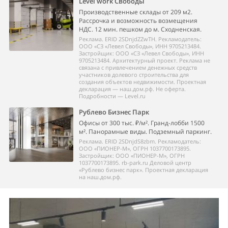
Level work Свободы
Производственные склады от 209 м2.
Рассрочка и возможность возмещения
НДС. 12 мин. пешком до м. Сходненская.
Реклама. ERID 2SDnjdZZwTH. Рекламодатель:
ООО «СЗ «Левел Свободы», ИНН 9705213484.
Застройщик: ООО «СЗ «Левел Свободы», ИНН
9705213484. Архитектурный проект. Реклама не
связана с привлечением денежных средств
участников долевого строительства для
создания объектов недвижимости. Проектная
декларация — наш.дом.рф. Не оферта.
Подробности — Level.ru
Рублево Бизнес Парк
Офисы от 300 тыс. ₽/м². Гранд-лобби 1500
м². Панорамные виды. Подземный паркинг.
Реклама. ERID 2SDnjdS8zbm. Рекламодатель:
ООО «ПИОНЕР-М», ОГРН 1037700173895.
Застройщик: ООО «ПИОНЕР-М», ОГРН
1037700173895. rb-park.ru Деловой центр
«Рублево бизнес парк». Проектная декларация
на наш.дом.рф.