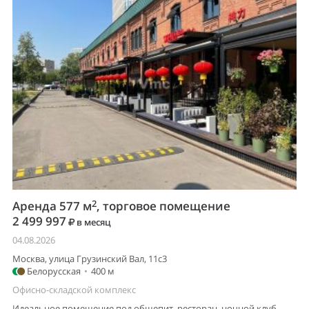
2
Аренда 577 м
, торговое помещение
2 499 997
в месяц
04.08.2026
Москва, улица Грузинский Вал, 11с3
Белорусская
•
400 м
Офисно-складской комплекс
Идеальное помещение под общепит, ресторан, ночной клуб,