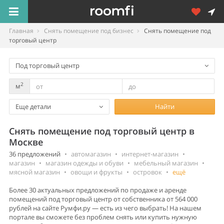
Главная
Снять помещение под бизнес
Снять помещение под
торговый центр
Под торговый центр
2
м
Еще детали
Найти
Снять помещение под торговый центр в
Москве
36 предложений
•
автомагазин
•
интернет-магазин
•
магазин
•
магазин одежды и обуви
•
мебельный магазин
•
мясной магазин
•
овощи и фрукты
•
островок
•
ещё
Более 30 актуальных предложений по продаже и аренде
помещений под торговый центр от собственника от 564 000
рублей на сайте Румфи.ру — есть из чего выбрать! На нашем
портале вы сможете без проблем снять или купить нужную