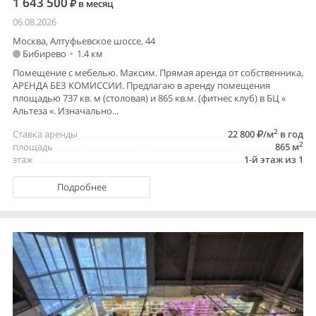
1 643 500
в месяц
06.08.2026
Москва, Алтуфьевское шоссе, 44
Бибирево
•
1.4 км
Помещение с мебелью. Максим. Прямая аренда от собственника,
АРЕНДА БЕЗ КОМИССИИ. Предлагаю в аренду помещения
площадью 737 кв. м (столовая) и 865 кв.м. (фитнес клуб) в БЦ «
Альтеза «. Изначально...
2
Ставка аренды
22 800
/м
в год
2
площадь
865 м
этаж
1-й этаж из 1
Подробнее