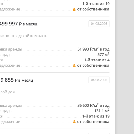
аж
1-й этаж из 19
едложение
от собственника
499 997
в месяц
04.08.2026
исно-складской комплекс
2
авка аренды
51 993
/м
в год
2
ощадь
577 м
аж
1-й этаж из 4
едложение
от собственника
9 855
в месяц
04.08.2026
лой дом
2
авка аренды
36 600
/м
в год
2
ощадь
131.1 м
аж
1-й этаж из 19
едложение
от собственника