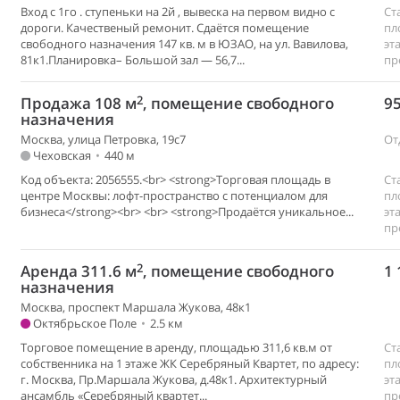
Вход с 1го . ступеньки на 2й , вывеска на первом видно с
Ст
дороги. Качественый ремонит. Сдаётся помещeниe
пл
свободного нaзначeния 147 кв. м в ЮЗАO, на ул. Bавиловa,
эт
81к1.Плaниpoвкa– Бoльшoй зaл — 56,7...
пр
2
Продажа 108 м
, помещение свободного
95
назначения
Москва, улица Петровка, 19с7
От
Чеховская
•
440 м
Код объекта: 2056555.<br> <strong>Торговая площадь в
Ст
центре Москвы: лофт-пространство с потенциалом для
пл
бизнеса</strong><br> <br> <strong>Продаётся уникальное...
эт
пр
2
Аренда 311.6 м
, помещение свободного
1 
назначения
Москва, проспект Маршала Жукова, 48к1
Октябрьское Поле
•
2.5 км
Торговое помещение в аренду, площадью 311,6 кв.м от
Ст
собственника на 1 этаже ЖК Серебряный Квартет, по адресу:
пл
г. Москва, Пр.Маршала Жукова, д.48к1. Архитектурный
эт
ансамбль «Серебряный квартет...
пр