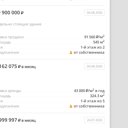
 900 000
04.08.2026
дельно стоящее здание
2
авка продажи
91 560
/м
2
ощадь
545 м
аж
1-й этаж из 2
едложение
от собственника
162 075
в месяц
04.08.2026
2
авка аренды
43 000
/м
в год
2
ощадь
324.3 м
аж
1-й этаж из 5
едложение
от собственника
999 997
в месяц
24.07.2026