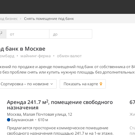
од бизнес
Снять помещение под банк
2
м
д банк в Москве
омбард
•
майнинг-ферма
•
обмен валют
ений по продаже и аренде помещений под банк от собственника от 84 
 без проблем снять или купить нужную площадь без дополнительных 
Сортировка – по новизне
Показать на карте
2
Аренда 241.7 м
, помещение свободного
67
назначения
Москва, Малая Почтовая улица, 12
Жи
Бауманская
•
610 м
Предлагается просторное коммерческое помещение
Ст
свободного назначения площадью 241.7 м на 1-м этаже.
пл