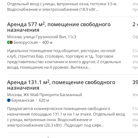
Отдельный вход с улицы, витринные окна, потолки 3.5 м.
эт
Водоснабжение и электроснабжение (18.9 кВт...
пр
2
Аренда 577 м
, помещение свободного
2 
назначения
Москва, улица Грузинский Вал, 11с3
Оф
Белорусская
•
400 м
Идеальное помещение под общепит, ресторан, ночной
Ст
клуб, стриптиз бар, столовую, торговую и тд,. Торговое
пл
представительство компании и много другое. 2 отдельных
эт
входа, помещение на 4 уровнях. Вытяжка...
пр
2
Аренда 131.1 м
, помещение свободного
39
назначения
Москва, ЖК Май Приорити Басманный
Жи
Бауманская
•
620 м
Предлагается коммерческое помещение свободного
Ст
назначения площадью 131.1 м на 1-м этаже. Отдельный вход
пл
с улицы, витринные окна. Водоснабжение и
эт
электроснабжение (26.3 кВт) . Подходит под кафе...
пр