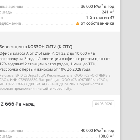
2
авка аренды
36 000
/м
в год
2
ощадь
241 м
аж
1-й этаж из 47
едложение
от собственника
Бизнес-центр КОБЗОН СИТИ (K-CITY)
Офисы класса А от 21,4 млн ₽. От 32,2 до 10 000 м² в
рассрочку на 3 года. Инвестиции в офисы с ростом цены от
17% годовых! 2 станции метро рядом, 1 мин. до ТТК.
Рассрочка с первым взносом от 10% до 2028 года.
Реклама. ERID 2SDnjcETuqV. Рекламодатель: ООО «СЗ «ОКТЯБРЬ в
САО», ИНН 9729336630. Застройщик: ООО «СЗ «ОКТЯБРЬ в САО»,
ИНН 9729336630. ДКПБВ. АО «БАНК ДОМ РФ». Подробности и
условия предложения на сайте kobzon.city.
2 666
в месяц
04.08.2026
2
авка аренды
40 000
/м
в год
2
ощадь
138.8 м