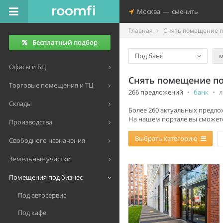
Москва
—
сменить
Главная
Снять помещение п
Бесплатный подбор
Под банк
Офисы и БЦ
Снять помещение по
Торговые помещения и ТЦ
266 предложений
•
банк
•
л
Склады
Более 260 актуальных предлож
На нашем портале вы сможете
Производства
Выбрать категорию
Свободного назначения
Земельные участки
Помещения под бизнес
Под автосервис
Под кафе