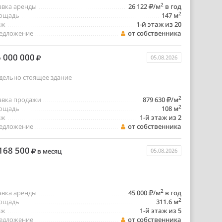
2
авка аренды
26 122
/м
в год
2
ощадь
147 м
аж
1-й этаж из 20
едложение
от собственника
 000 000
05.08.2026
дельно стоящее здание
2
авка продажи
879 630
/м
2
ощадь
108 м
аж
1-й этаж из 2
едложение
от собственника
168 500
в месяц
05.08.2026
2
авка аренды
45 000
/м
в год
2
ощадь
311.6 м
аж
1-й этаж из 5
едложение
от собственника