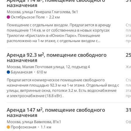
назначения
Москва, улица Генерала Глаголева, 9к1
Октябрьское Поле
•
2.2 км
Помещение с отдельным входом. Предлагается в аренду
Ст
помещение 114 кв. м от собственника в новых корпусах
пл
Трилогии «Кристалл» в «Юнион Парк». Помещение
эт
расположено на 1-м этаже, с отдельным входом с...
пр
2
Аренда 92.3 м
, помещение свободного
25
назначения
Москва, Малая Почтовая улица, 12, подъезд 4
Жи
Бауманская
•
610 м
Предлагается коммерческое помещение свободного
Ст
назначения площадью 92.3 м на 1-м этаже. Отдельный вход с
пл
улицы, витринные окна, потолки 3.2 м. Есть водоснабжение
эт
и электроснабжение (18.8 кВт) .
пр
2
Аренда 147 м
, помещение свободного
31
назначения
Москва, улица Вавилова, 81к1
Оф
Профсоюзная
•
1.1 км