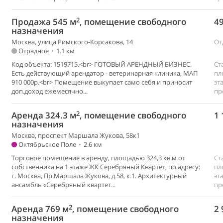
2
Продажа 545 м
, помещение свободного
49
назначения
Москва, улица Римского-Корсакова, 14
От
Отрадное
•
1.1 км
Код объекта: 1519715.<br> ГОТОВЫЙ АРЕНДНЫЙ БИЗНЕС.
Ст
Есть действующий арендатор - ветеринарная клиника, МАП
пл
910 000р.<br> Помещение выкупает само себя и приносит
эт
доп.доход ежемесячно...
пр
2
Аренда 324.3 м
, помещение свободного
1 
назначения
Москва, проспект Маршала Жукова, 58к1
Октябрьское Поле
•
2.6 км
Торговое помещение в аренду, площадью 324,3 кв.м от
Ст
собственника на 1 этаже ЖК Серебряный Квартет, по адресу:
пл
г. Москва, Пр.Маршала Жукова, д.58, к.1. Архитектурный
эт
ансамбль «Серебряный квартет...
пр
2
Аренда 769 м
, помещение свободного
2 
назначения