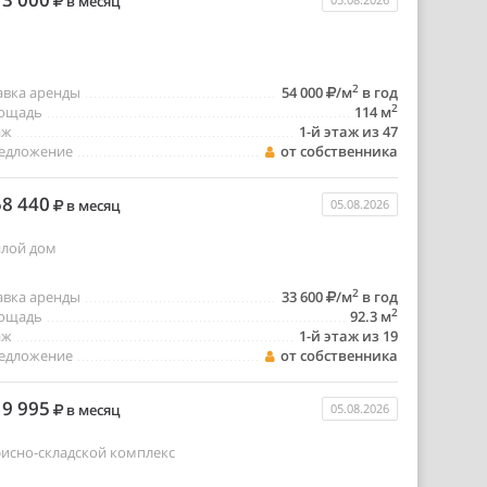
в месяц
2
авка аренды
54 000
/м
в год
2
ощадь
114 м
аж
1-й этаж из 47
едложение
от собственника
8 440
в месяц
05.08.2026
лой дом
2
авка аренды
33 600
/м
в год
2
ощадь
92.3 м
аж
1-й этаж из 19
едложение
от собственника
9 995
в месяц
05.08.2026
исно-складской комплекс