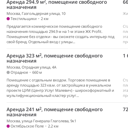
2
Аренда 294.9 м
, помещение свободного
66
назначения
Москва, Газгольдерная улица, 10
Жи
Текстильщики
•
2 км
Предлагается коммерческое помещение свободного
Ст
назначения площадью 294.9 м на 1-м этаже ЖК Profit.
пл
Помещение без отделки - вы сможете создать интерьер под
эт
свой бренд. Отдельный вход с улицы...
пр
2
Аренда 323 м
, помещение свободного
1 
назначения
Москва, Отрадная улица, 4А
Отрадное
•
660 м
Помещение с отдельным входом. Торговое помещение в
Ст
аренду площадью 323 кв.м. от застройщика в уникальном
пл
проекте ЦУМ (Центр Услуг Малевич) - широкоформатный и
эт
мультифункциональный кластер услуг...
пр
2
Аренда 241 м
, помещение свободного
72
назначения
Москва, улица Генерала Глаголева, 9к1
Октябрьское Поле
•
2.2 км