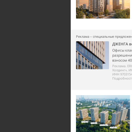
Реклама – специальные предложе
ДЖЕНГА в
Офисы клас
разрешени
взносом 40
Реклама. ER
Холдинг», И
ИНН 9703154
Подробности