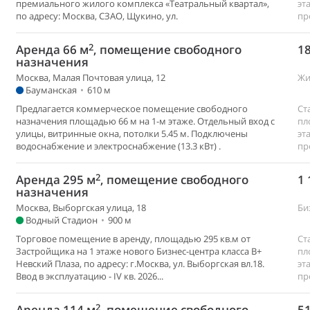
премиального жилого комплекса «Театральный квартал»,
эт
по адресу: Москва, СЗАО, Щукино, ул.
пр
2
Аренда 66 м
, помещение свободного
18
назначения
Москва, Малая Почтовая улица, 12
Жи
Бауманская
•
610 м
Предлагается коммерческое помещение свободного
Ст
назначения площадью 66 м на 1-м этаже. Отдельный вход с
пл
улицы, витринные окна, потолки 5.45 м. Подключены
эт
водоснабжение и электроснабжение (13.3 кВт) .
пр
2
Аренда 295 м
, помещение свободного
1 
назначения
Москва, Выборгская улица, 18
Би
Водный Стадион
•
900 м
Торговое помещение в аренду, площадью 295 кв.м от
Ст
Застройщика на 1 этаже нового Бизнес-центра класса В+
пл
Невский Плаза, по адресу: г.Москва, ул. Выборгская вл.18.
эт
Ввод в эксплуатацию - IV кв. 2026...
пр
2
Аренда 114 м
, помещение свободного
51