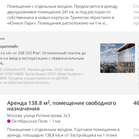
Помещение с отдельным входом. Предлагается в аренду
Ст
двухуровневое помещение 241 кв. м под ресторан от
пл
собственника в новых корпусах Трилогии «Кристалл» в
эт
«Юнион Парк». Помещение расположено на 1-м и...
пр
ния
оркплейс
са «А» от 208 335 ₽/м². Отложенный платеж до
я на ввод в эксплуатацию с первоначальным
%.
ID 2SDnjdw257R. Рекламодатель: ООО «Вива
НН 9703154890. Застройщик: ООО «Вива Холдинг»,
890. Продажа осуществляется по ДКПБВ.
 на сайте workplace.forma.ru
2
Аренда 138.8 м
, помещение свободного
46
назначения
Москва, улица Ротмистрова, 2к3
Октябрьское Поле
•
1 км
Помещение с отдельным входом. Торговое помещение в
Ст
аренду, площадью 138,8 кв.м от Застройщика на 1 этаже
пл