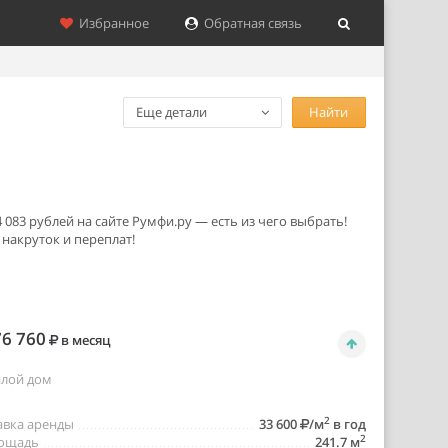
Избранное
Обратная связь
Еще детали
Найти
083 рублей на сайте Румфи.ру — есть из чего выбрать!
накруток и переплат!
6 760
в месяц
лой дом
2
авка аренды
33 600
/м
в год
2
ощадь
241.7 м