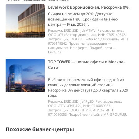
Level work Воронцовская. Рассрочка 0%.
Скидка на офисы до 20%. Доступно
возмещение НДС. Срок сдачи бизнес-
центра — IV кв. 2026 г.
Реклама. ERID 2SDnjdsMTMV. Рекламодатель:
ООО «СЗ «Вектор движения», ИНН 9705149542.
Застройщик: ООО «СЗ «Вектор движения», ИНН
9705149542. Проектная декларация —
наш.дом.рф. Не оферта. Подробности —
Level.ru
TOP TOWER — новые офисы в Москва-
Сити
Выберите современный офис в одной из
главных деловых локаций столицы.
Рассрочка 0% действует до 3 квартала 2029
года.
Реклама. ERID 2SDnje4Rg3D. Рекламодатель:
ООО «ТПУ «СИТИ 2», ИНН 9710080053.
Застройщик: ООО «ТПУ «СИТИ 2», ИНН
9710080053. Подробнее на сайте MR-GROUP.RU
Похожие бизнес-центры