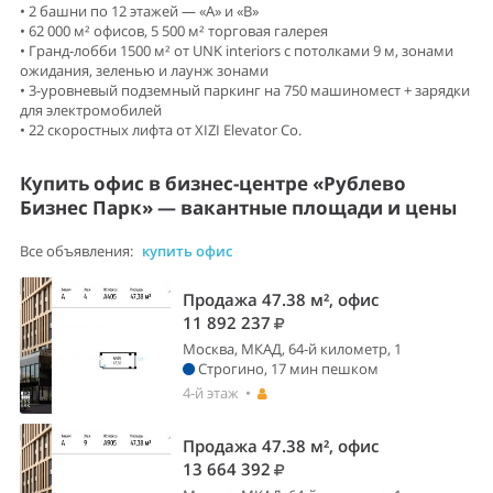
• 2 башни по 12 этажей — «А» и «В»
• 62 000 м² офисов, 5 500 м² торговая галерея
• Гранд-лобби 1500 м² от UNK interiors с потолками 9 м, зонами
ожидания, зеленью и лаунж зонами
• 3-уровневый подземный паркинг на 750 машиномест + зарядки
для электромобилей
• 22 скоростных лифта от XIZI Elevator Co.
Купить офис в бизнес-центре «Рублево
Бизнес Парк» — вакантные площади и цены
Все объявления:
купить офис
Продажа 47.38 м², офис
11 892 237
Москва, МКАД, 64-й километр, 1
Строгино, 17 мин пешком
4-й этаж •
Продажа 47.38 м², офис
13 664 392