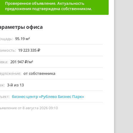
Проверенное объявление. Актуальность
предложения подтверждена собственником.
араметры офиса
ощадь
95.19 м²
оимость
19 223 335
авка
201 947
/м²
едложение
от собственника
аж
3-й из 13
ъект
бизнес-центр «Рублево Бизнес Парк»
ъявление от 8 августа 2026 09:10