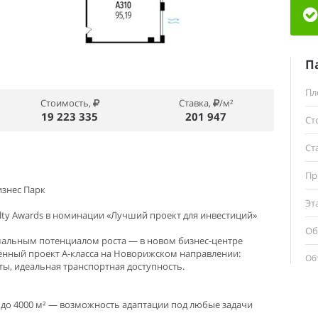
П
Пл
Стоимость,
Ставка,
/м²
19 223 335
201 947
Ст
Ст
Пр
изнес Парк
Эт
ty Awards в номинации «Лучший проект для инвестиций»
Об
мальным потенциалом роста — в новом бизнес-центре
енный проект А-класса на Новорижском направлении:
Об
ты, идеальная транспортная доступность.
0 до 4000 м² — возможность адаптации под любые задачи