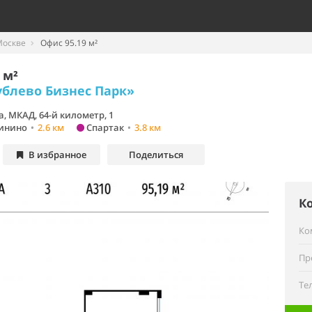
Москве
Офис 95.19 м²
 м²
ублево Бизнес Парк»
, МКАД, 64-й километр, 1
инино
•
2.6 км
Спартак
•
3.8 км
В избранное
Поделиться
К
Ко
Пр
Те