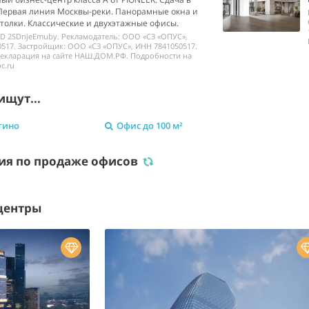
 Первая линия Москвы-реки. Панорамные окна и
толки. Классические и двухэтажные офисы.
ID 2SDnjeEmuby. Рекламодатель: ООО «СЗ «ОПУС»,
517. Застройщик: ООО «СЗ «ОПУС», ИНН 7841050517.
декларация на сайте НАШ.ДОМ.РФ. Подробности на
c.ru
ищут...
гино
Офис до 100 м²
ия по продаже офисов
центры