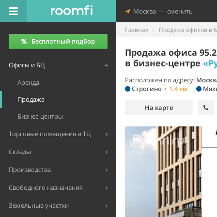
Москва
—
сменить
Главная
Продажа офисов в 
Бесплатный подбор
Продажа офиса 95.2
в бизнес-центре
«Р
Офисы и БЦ
Расположен по адресу:
Москва
Аренда
Строгино
•
1.4 км
Мяк
Продажа
На карте
Бизнес-центры
Торговые помещения и ТЦ
Склады
Производства
Свободного назначения
Земельные участки