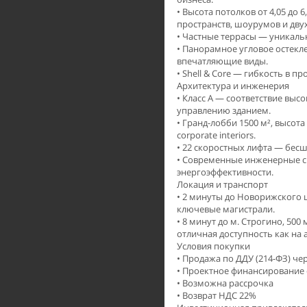
• Высота потолков от 4,05 до
пространств, шоурумов и дв
• Частные террасы — уникал
• Панорамное угловое остекле
впечатляющие виды.
• Shell & Core — гибкость в п
Архитектура и инженерия
• Класс А — соответствие вы
управлению зданием.
• Гранд-лобби 1500 м², высот
corporate interiors.
• 22 скоростных лифта — бес
• Современные инженерные с
энергоэффективности.
Локация и транспорт
• 2 минуты до Новорижского
ключевые магистрали.
• 8 минут до м. Строгино, 500
отличная доступность как на 
Условия покупки
• Продажа по ДДУ (214-ФЗ) чер
• Проектное финансирование 
• Возможна рассрочка
• Возврат НДС 22%