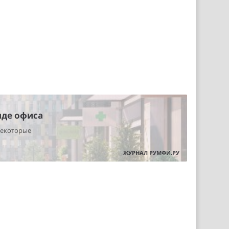
нде офиса
некоторые
ЖУРНАЛ РУМФИ.РУ