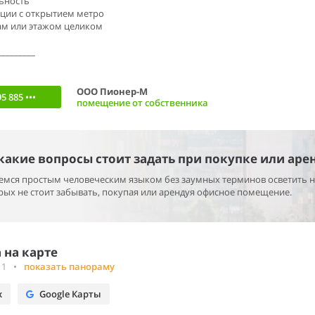
ьность
ации с открытием метро
ам или этажом целиком
_________
ООО Пионер-М
5 885 •••
помещение от собственника
 какие вопросы стоит задать при покупке или аре
раемся простым человеческим языком без заумных терминов осветить 
ых не стоит забывать, покупая или арендуя офисное помещение.
 на карте
 1
•
показать панораму
х
Google Карты