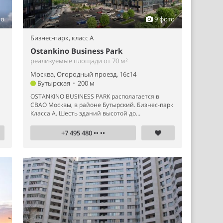
то
9 фото
Бизнес-парк,
класс A
Ostankino Business Park
реализуемые площади от 70 м²
Москва, Огородный проезд, 16с14
Бутырская
•
200 м
OSTANKINO BUSINESS PARK располагается в
СВАО Москвы, в районе Бутырский. Бизнес-парк
Класса А. Шесть зданий высотой до...
+7 495 480 •• ••