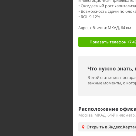
Инвестиционная привлекател
• Ожидаемый рост капитализ
• Возможность сдачи по блок
• ROI: 9-12%
_______________________________
Адрес объекта: МКАД, 64 км
Показать телефон
+7 49
Что нужно знать,
В этой статье мы поста
важные моменты, о котор
Расположение офиса
Москва, МКАД, 64-й километр,
Открыть в Яндекс.Карта