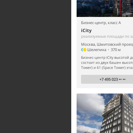
Бизнес-центр,
класс A
iCity
реализуемые площади по з
Москва, Шмитовский проезд
Шелепиха
•
370 м
Бизнес-центр iCity высотой д
состоит из двух башен высот
Tower) и 61 (Space Tower) эта
+7 495 023 •• ••