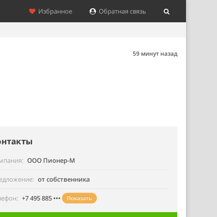
Избранное
Обратная связь
59 минут назад
онтакты
мпания
ООО Пионер-М
едложение
от собственника
лефон
+7 495 885 •••
Показать