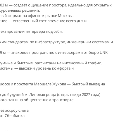
 6,03 м — создаёт ощущение простора, идеально для открытых
ухуровневых решений.
ьный формат на офисном рынке Москвы.
ние — естественный свет в течение всего дня и
роектировании интерьера под себя.
соким стандартам по инфраструктуре, инженерным системам и
а 9 м — знаковое пространство с интерьерами от бюро UNK
шумные и быстрые, рассчитаны на интенсивный трафик.
истемы — высокий уровень комфорта и
 шоссе и проспекта Маршала Жукова — быстрый выезд на
 м до будущей м. Липовая роща (открытие до 2027 года) —
авто, так и на общественном транспорте.
ез эскроу-счета
от Сбербанка