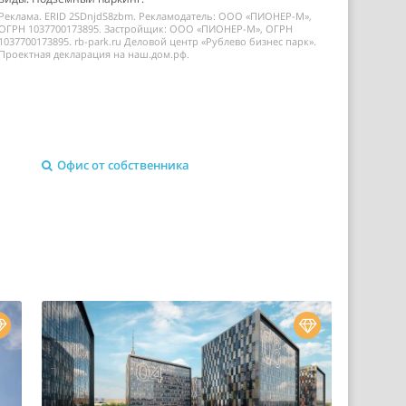
Реклама. ERID 2SDnjdS8zbm. Рекламодатель: ООО «ПИОНЕР-М»,
ОГРН 1037700173895. Застройщик: ООО «ПИОНЕР-М», ОГРН
1037700173895. rb-park.ru Деловой центр «Рублево бизнес парк».
Проектная декларация на наш.дом.рф.
Офис от собственника