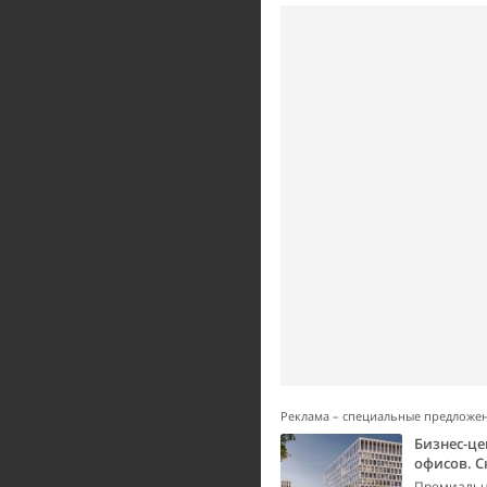
Реклама – специальные предложе
Бизнес-це
офисов. С
Премиальны