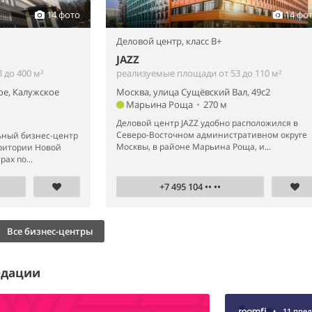
14 фото
14 фо
Деловой центр,
класс B+
JAZZ
 до 400 м²
реализуемые площади от 53 до 110 м²
ое, Калужское
Москва, улица Сущёвский Вал, 49с2
Марьина Роща
•
270 м
Деловой центр JAZZ удобно расположился в
Северо-Восточном административном округе
ный бизнес-центр
Москвы, в районе Марьина Роща, и...
рритории Новой
ах по...
+7 495 104 •• ••
Все бизнес-центры
едации
•
11 пре