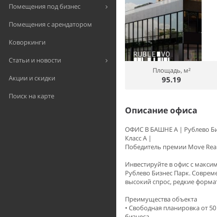
Помещения под бизнес
Помещения с арендатором
Коворкинги
Статьи и новости
Площадь, м²
Акции и скидки
95.19
Поиск на карте
Описание офиса
ОФИС В БАШНЕ A | Рублево Б
Класс А |
Победитель премии Move Real
Инвестируйте в офис с макси
Рублево Бизнес Парк. Соврем
высокий спрос, редкие форма
Преимущества объекта
• Свободная планировка от 5
бизнеса.