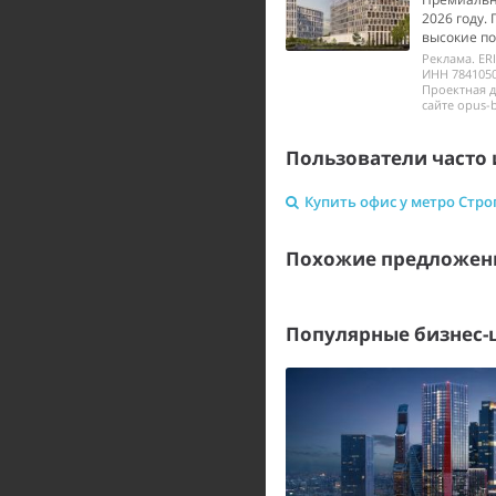
2026 году.
высокие по
Реклама. ER
ИНН 7841050
Проектная 
сайте opus-b
Пользователи часто 
Купить офис у метро Стро
Похожие предложен
Популярные бизнес-