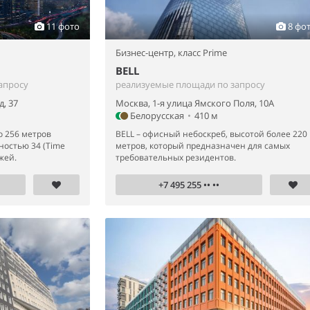
11 фото
8 фо
Бизнес-центр,
класс Prime
BELL
апросу
реализуемые площади по запросу
, 37
Москва, 1-я улица Ямского Поля, 10А
Белорусская
•
410 м
о 256 метров
BELL – офисный небоскреб, высотой более 220
ностью 34 (Time
метров, который предназначен для самых
жей.
требовательных резидентов.
+7 495 255 •• ••