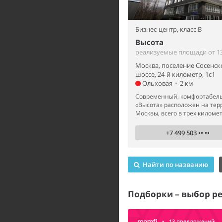
Бизнес-центр,
класс B
Высота
реализуемые площади от 13
Москва, поселение Сосенск
шоссе, 24-й километр, 1с1
Ольховая
•
2 км
Современный, комфортабель
«Высота» расположен на те
Москвы, всего в трех километр
+7 499 503 •• ••
Найти по названию
Подборки – выбор р
•
13 предложений