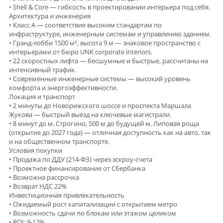
• Shell & Core — гибкость в проектировании интерьера под себя.
Архитектура и инженерия
• Класс А — соответствие высоким стандартам по
инфраструктуре, инженерным системам и управлению зданием.
• Гранд-лобби 1500 м², высота 9 м — знаковое пространство с
интерьерами от бюро UNK corporate interiors.
• 22 скоростных лифта — бесшумные и быстрые, рассчитаны на
интенсивный трафик.
• Современные инженерные системы — высокий уровень
комфорта и энергоэффективности.
Локация и транспорт
• 2 минуты до Новорижского шоссе и проспекта Маршала
Жукова — быстрый выезд на ключевые магистрали.
• 8 минут до м. Строгино, 500 м до будущей м. Липовая роща
(открытие до 2027 года) — отличная доступность как на авто, так
и на общественном транспорте.
Условия покупки
• Продажа по ДДУ (214-ФЗ) через эскроу-счета
• Проектное финансирование от Сбербанка
• Возможна рассрочка
• Возврат НДС 22%
Инвестиционная привлекательность
• Ожидаемый рост капитализации с открытием метро
• Возможность сдачи по блокам или этажом целиком
• ROI: 9-12%