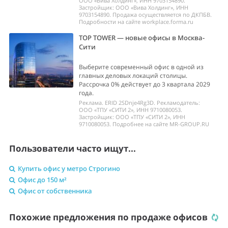
ООО «Вива Холдинг», ИНН 9703154890.
Застройщик: ООО «Вива Холдинг», ИНН
9703154890. Продажа осуществляется по ДКПБВ.
Подробности на сайте workplace.forma.ru
TOP TOWER — новые офисы в Москва-
Сити
Выберите современный офис в одной из
главных деловых локаций столицы.
Рассрочка 0% действует до 3 квартала 2029
года.
Реклама. ERID 2SDnje4Rg3D. Рекламодатель:
ООО «ТПУ «СИТИ 2», ИНН 9710080053.
Застройщик: ООО «ТПУ «СИТИ 2», ИНН
9710080053. Подробнее на сайте MR-GROUP.RU
Пользователи часто ищут...
Купить офис у метро Строгино
Офис до 150 м²
Офис от собственника
Похожие предложения по продаже офисов