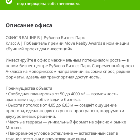
подтверждена собственником.
Описание офиса
ОФИС В БАШНЕ B | Рублево Бизнес Парк
Класс А | Победитель премии Move Realty Awards в номинации
«Лучший проект для инвестиций»
Инвестируйте в офис с максимальным потенциалом роста — в
новом бизнес-центре Рублево Бизнес Парк. Современный проект
А-класса на Новорижском направлении: высокий спрос, редкие
форматы, идеальная транспортная доступность.
Преимущества объекта
• Свободная планировка от 50 до 4000 м² — возможность
адаптации под любые задачи бизнеса.
• Высота потолков от 4,05 до 6,03 м — создаёт ощущение
простора, идеально для открытых пространств, шоурумов и
двухуровневых решений.
• Частные террасы — уникальный формат на офисном рынке
Москвы.
• Панорамное угловое остекление — естественный свет в
течение всего дня и впечатляющие виды.