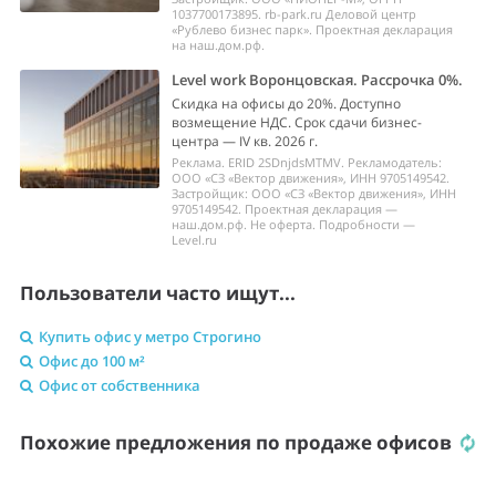
1037700173895. rb-park.ru Деловой центр
«Рублево бизнес парк». Проектная декларация
на наш.дом.рф.
Level work Воронцовская. Рассрочка 0%.
Скидка на офисы до 20%. Доступно
возмещение НДС. Срок сдачи бизнес-
центра — IV кв. 2026 г.
Реклама. ERID 2SDnjdsMTMV. Рекламодатель:
ООО «СЗ «Вектор движения», ИНН 9705149542.
Застройщик: ООО «СЗ «Вектор движения», ИНН
9705149542. Проектная декларация —
наш.дом.рф. Не оферта. Подробности —
Level.ru
Пользователи часто ищут...
Купить офис у метро Строгино
Офис до 100 м²
Офис от собственника
Похожие предложения по продаже офисов