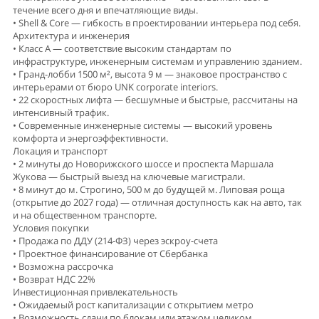
течение всего дня и впечатляющие виды.
• Shell & Core — гибкость в проектировании интерьера под себя.
Архитектура и инженерия
• Класс А — соответствие высоким стандартам по
инфраструктуре, инженерным системам и управлению зданием.
• Гранд-лобби 1500 м², высота 9 м — знаковое пространство с
интерьерами от бюро UNK corporate interiors.
• 22 скоростных лифта — бесшумные и быстрые, рассчитаны на
интенсивный трафик.
• Современные инженерные системы — высокий уровень
комфорта и энергоэффективности.
Локация и транспорт
• 2 минуты до Новорижского шоссе и проспекта Маршала
Жукова — быстрый выезд на ключевые магистрали.
• 8 минут до м. Строгино, 500 м до будущей м. Липовая роща
(открытие до 2027 года) — отличная доступность как на авто, так
и на общественном транспорте.
Условия покупки
• Продажа по ДДУ (214-ФЗ) через эскроу-счета
• Проектное финансирование от Сбербанка
• Возможна рассрочка
• Возврат НДС 22%
Инвестиционная привлекательность
• Ожидаемый рост капитализации с открытием метро
• Возможность сдачи по блокам или этажом целиком