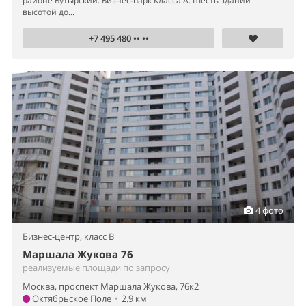
районе Бутырский. Бизнес-парк Класса А. Шесть зданий
высотой до...
+7 495 480 •• ••
4 фото
Бизнес-центр,
класс B
Маршала Жукова 76
реализуемые площади по запросу
Москва, проспект Маршала Жукова, 76к2
Октябрьское Поле
•
2.9 км