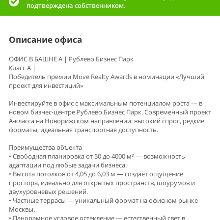
подтверждена собственником.
Описание офиса
ОФИС В БАШНЕ A | Рублево Бизнес Парк
Класс А |
Победитель премии Move Realty Awards в номинации «Лучший
проект для инвестиций»
Инвестируйте в офис с максимальным потенциалом роста — в
новом бизнес-центре Рублево Бизнес Парк. Современный проект
А-класса на Новорижском направлении: высокий спрос, редкие
форматы, идеальная транспортная доступность.
Преимущества объекта
• Свободная планировка от 50 до 4000 м² — возможность
адаптации под любые задачи бизнеса.
• Высота потолков от 4,05 до 6,03 м — создаёт ощущение
простора, идеально для открытых пространств, шоурумов и
двухуровневых решений.
• Частные террасы — уникальный формат на офисном рынке
Москвы.
• Панорамное угловое остекление — естественный свет в