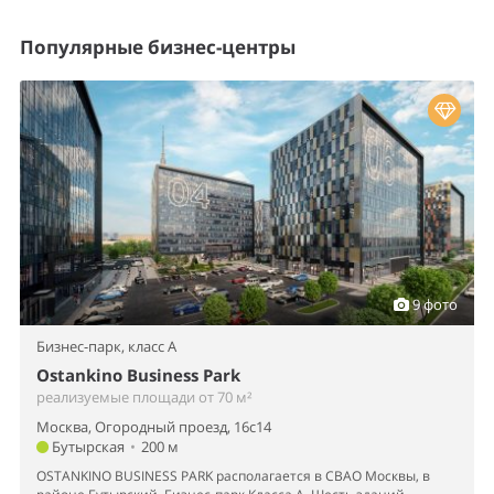
Популярные бизнес-центры
9 фото
Бизнес-парк,
класс A
Ostankino Business Park
реализуемые площади от 70 м²
Москва, Огородный проезд, 16с14
Бутырская
•
200 м
OSTANKINO BUSINESS PARK располагается в СВАО Москвы, в