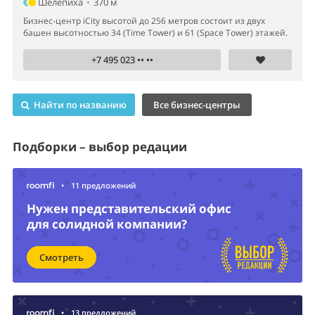
Шелепиха
•
370 м
Бизнес-центр iCity высотой до 256 метров состоит из двух
башен высотностью 34 (Time Tower) и 61 (Space Tower) этажей.
+7 495 023 •• ••
Найти по названию
Все бизнес-центры
Подборки – выбор редации
•
11 предложений
Нужен представительский офис
для солидной компании?
Смотреть
•
13 предложений