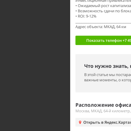
Инвестиционная привлекател
• Ожидаемый рост капитализ
• Возможность сдачи по блок
• ROI: 9-12%
_______________________________
Адрес объекта: МКАД, 64 км
Показать телефон
+7 49
Что нужно знать,
В этой статье мы поста
важные моменты, о котор
Расположение офиса
Москва, МКАД, 64-й километр,
Открыть в Яндекс.Карта