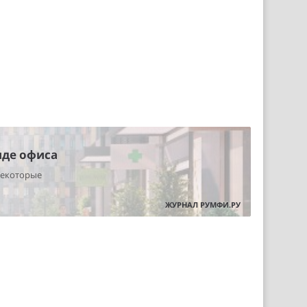
нде офиса
некоторые
ЖУРНАЛ РУМФИ.РУ