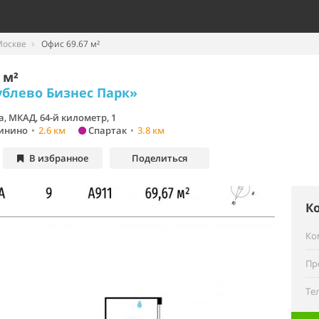
Москве
Офис 69.67 м²
 м²
ублево Бизнес Парк»
, МКАД, 64-й километр, 1
инино
•
2.6 км
Спартак
•
3.8 км
В избранное
Поделиться
К
Ко
Пр
Те