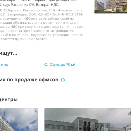
 году. Рассрочка 0%. Возврат НДС.
ID 2SDnjczvXr3. Рекламодатель: ООО «Неоагентство»,
621. Застройщик: ООО «СЗ «ЗОРГЕ», ИНН 9703131444.
ь возмещения НДС по ставке, действующей на
изации объекта, доступна юридическим лицам и
щикам НДС при покупке по договору купли-продажи
и. Рассрочка предоставляется застройщиком.
ьный внос от 20%. Подробная информация на сайте
е является публичной офертой.
ищут...
гино
Офис до 70 м²
ия по продаже офисов
центры