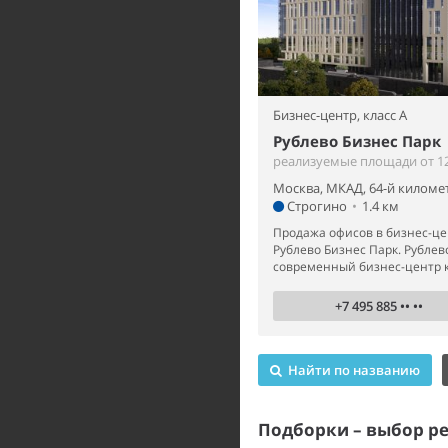
Бизнес-центр,
класс A
Рублево Бизнес Парк
реализуемые площади от 12 
Москва, МКАД, 64-й километ
Строгино
•
1.4 км
Продажа офисов в бизнес-це
Рублево Бизнес Парк. Рублев
современный бизнес-центр кл
+7 495 885 •• ••
Найти по названию
Подборки – выбор р