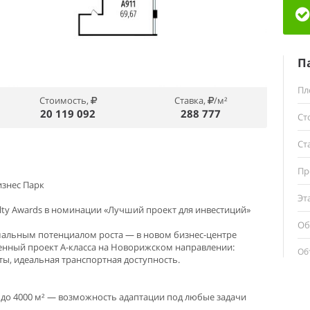
П
Пл
Стоимость,
Ставка,
/м²
20 119 092
288 777
Ст
Ст
Пр
изнес Парк
Эт
ty Awards в номинации «Лучший проект для инвестиций»
Об
мальным потенциалом роста — в новом бизнес-центре
енный проект А-класса на Новорижском направлении:
Об
ты, идеальная транспортная доступность.
0 до 4000 м² — возможность адаптации под любые задачи