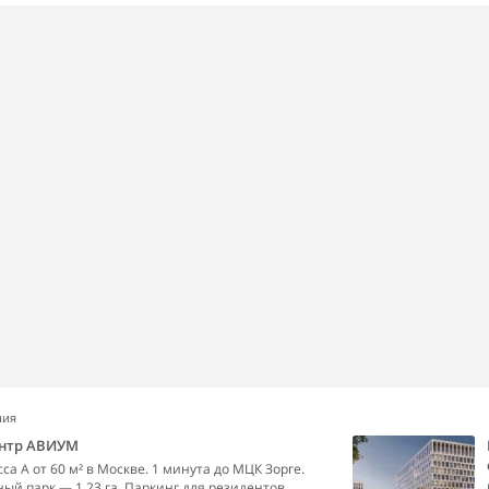
ния
ентр АВИУМ
са А от 60 м² в Москве. 1 минута до МЦК Зорге.
й парк — 1,23 га. Паркинг для резидентов.