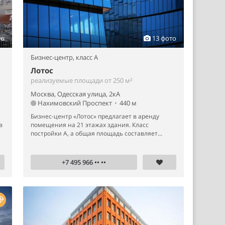
то
13 фото
Бизнес-центр,
класс A
Лотос
реализуемые площади от 250 м²
Москва, Одесская улица, 2кА
Нахимовский Проспект
•
440 м
Бизнес-центр «Лотос» предлагает в аренду
в
помещения на 21 этажах здания. Класс
постройки А, а общая площадь составляет...
+7 495 966 •• ••