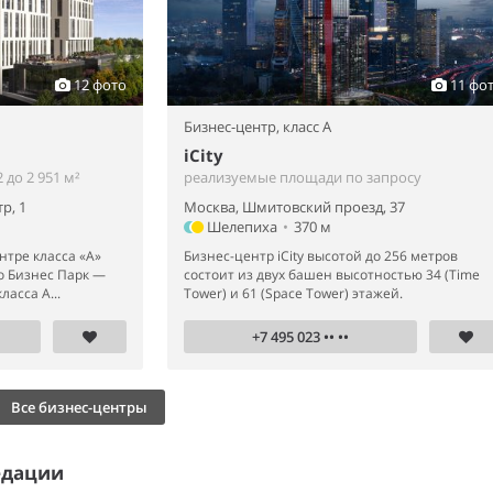
12 фото
11 фо
Бизнес-центр,
класс A
iCity
до 2 951 м²
реализуемые площади по запросу
р, 1
Москва, Шмитовский проезд, 37
Шелепиха
•
370 м
нтре класса «А»
Бизнес-центр iCity высотой до 256 метров
о Бизнес Парк —
состоит из двух башен высотностью 34 (Time
асса А...
Tower) и 61 (Space Tower) этажей.
+7 495 023 •• ••
Все бизнес-центры
едации