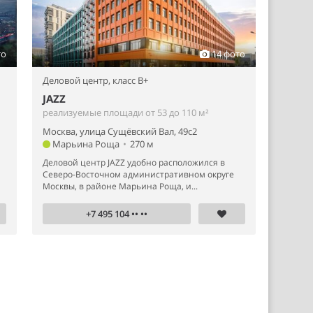
то
14 фото
Деловой центр,
класс B+
JAZZ
реализуемые площади от 53 до 110 м²
Москва, улица Сущёвский Вал, 49с2
Марьина Роща
•
270 м
Деловой центр JAZZ удобно расположился в
Северо-Восточном административном округе
Москвы, в районе Марьина Роща, и...
+7 495 104 •• ••