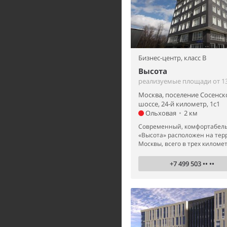
Бизнес-центр,
класс B
Высота
реализуемые площади от 13
Москва, поселение Сосенск
шоссе, 24-й километр, 1с1
Ольховая
•
2 км
Современный, комфортабель
«Высота» расположен на те
Москвы, всего в трех километр
+7 499 503 •• ••