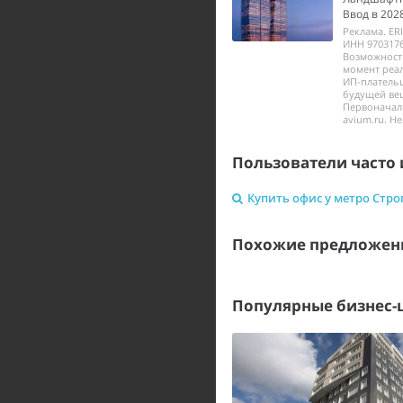
Ввод в 2028
Реклама. ER
ИНН 9703176
Возможност
момент реал
ИП-платель
будущей вещ
Первоначал
avium.ru. Н
Пользователи часто 
Купить офис у метро Стро
Похожие предложен
Популярные бизнес-