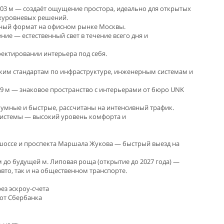
 6,03 м — создаёт ощущение простора, идеально для открытых
ухуровневых решений.
ьный формат на офисном рынке Москвы.
ние — естественный свет в течение всего дня и
роектировании интерьера под себя.
соким стандартам по инфраструктуре, инженерным системам и
а 9 м — знаковое пространство с интерьерами от бюро UNK
шумные и быстрые, рассчитаны на интенсивный трафик.
истемы — высокий уровень комфорта и
 шоссе и проспекта Маршала Жукова — быстрый выезд на
 м до будущей м. Липовая роща (открытие до 2027 года) —
авто, так и на общественном транспорте.
ез эскроу-счета
от Сбербанка