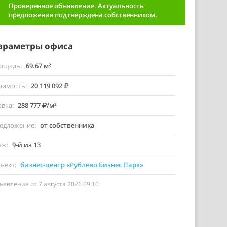
Проверенное объявление. Актуальность
предложения подтверждена собственником.
араметры офиса
ощадь
69.67 м²
оимость
20 119 092
авка
288 777
/м²
едложение
от собственника
аж
9-й из 13
ъект
бизнес-центр «Рублево Бизнес Парк»
ъявление от 7 августа 2026 09:10