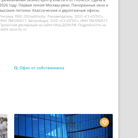
2026 году. Первая линия Москвы-реки. Панорамные окна и
высокие потолки. Классические и двухэтажные офисы.
Реклама. ERID 2SDnjeEmuby. Рекламодатель: ООО «СЗ «ОПУС»,
ИНН 7841050517. Застройщик: ООО «СЗ «ОПУС», ИНН 7841050517.
Проектная декларация на сайте НАШ.ДОМ.РФ. Подробности на
сайте opus-bc.ru
Офис от собственника