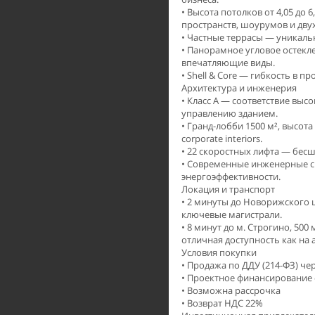
• Высота потолков от 4,05 до
пространств, шоурумов и дв
• Частные террасы — уникал
• Панорамное угловое остекле
впечатляющие виды.
• Shell & Core — гибкость в п
Архитектура и инженерия
• Класс А — соответствие вы
управлению зданием.
• Гранд-лобби 1500 м², высот
corporate interiors.
• 22 скоростных лифта — бес
• Современные инженерные с
энергоэффективности.
Локация и транспорт
• 2 минуты до Новорижского
ключевые магистрали.
• 8 минут до м. Строгино, 500
отличная доступность как на 
Условия покупки
• Продажа по ДДУ (214-ФЗ) чер
• Проектное финансирование 
• Возможна рассрочка
• Возврат НДС 22%