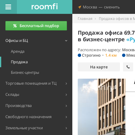
Москва
—
сменить
Главная
Продажа офисов в 
Бесплатный подбор
Продажа офиса 69.7
в бизнес-центре
«Р
Офисы и БЦ
Расположен по адресу:
Москва
Аренда
Строгино
•
1.4 км
Мяк
Продажа
На карте
Бизнес-центры
Торговые помещения и ТЦ
Склады
Производства
Свободного назначения
Земельные участки