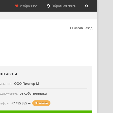
Избранное
Обратная связь
11 часов назад
онтакты
мпания
ООО Пионер-М
едложение
от собственника
лефон
+7 495 885 •••
Показать