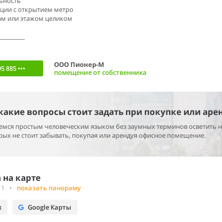
ьность
ации с открытием метро
ам или этажом целиком
_________
ООО Пионер-М
5 885 •••
помещение от собственника
 какие вопросы стоит задать при покупке или аре
раемся простым человеческим языком без заумных терминов осветить 
ых не стоит забывать, покупая или арендуя офисное помещение.
 на карте
 1
•
показать панораму
х
Google Карты