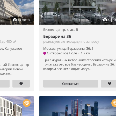
14 фото
4 фо
Бизнес-центр,
класс B
Берзарина 36
 до 400 м²
реализуемые площади по запросу
ое, Калужское
Москва, улица Берзарина, 36с1
Октябрьское Поле
•
1.7 км
Три аккуратных небольших строения четыре и
три этажа это все бизнес-центр Берзарина 36, 
ный бизнес-центр
котором все желающие могут...
рритории Новой
ах по...
Связаться