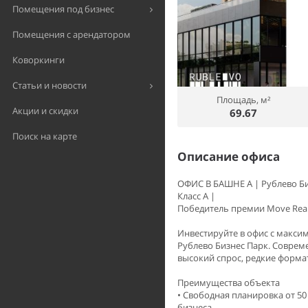
Помещения под бизнес
Помещения с арендатором
Коворкинги
Статьи и новости
Площадь, м²
Акции и скидки
69.67
Поиск на карте
Описание офиса
ОФИС В БАШНЕ A | Рублево Б
Класс А |
Победитель премии Move Real
Инвестируйте в офис с макси
Рублево Бизнес Парк. Соврем
высокий спрос, редкие форма
Преимущества объекта
• Свободная планировка от 5
бизнеса.