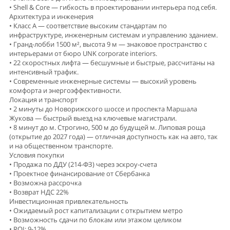
• Shell & Core — гибкость в проектировании интерьера под себя.
Архитектура и инженерия
• Класс А — соответствие высоким стандартам по
инфраструктуре, инженерным системам и управлению зданием.
• Гранд-лобби 1500 м², высота 9 м — знаковое пространство с
интерьерами от бюро UNK corporate interiors.
• 22 скоростных лифта — бесшумные и быстрые, рассчитаны на
интенсивный трафик.
• Современные инженерные системы — высокий уровень
комфорта и энергоэффективности.
Локация и транспорт
• 2 минуты до Новорижского шоссе и проспекта Маршала
Жукова — быстрый выезд на ключевые магистрали.
• 8 минут до м. Строгино, 500 м до будущей м. Липовая роща
(открытие до 2027 года) — отличная доступность как на авто, так
и на общественном транспорте.
Условия покупки
• Продажа по ДДУ (214-ФЗ) через эскроу-счета
• Проектное финансирование от Сбербанка
• Возможна рассрочка
• Возврат НДС 22%
Инвестиционная привлекательность
• Ожидаемый рост капитализации с открытием метро
• Возможность сдачи по блокам или этажом целиком
• ROI: 9-12%