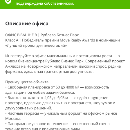
подтверждена собственником.
Описание офиса
ОФИС В БАШНЕ B | Рублево Бизнес Парк
Класс А | Победитель премии Move Realty Awards в номинации
«Лучший проект для инвестиций»
Инвестируйте в офис с максимальным потенциалом роста — в
новом бизнес-центре Рублево Бизнес Парк. Современный проект
А-класса на Новорижском направлении: высокий спрос, редкие
форматы, идеальная транспортная доступность.
Преимущества объекта
• Свободная планировка от 50 до 4000 м² — возможность
адаптации под любые задачи бизнеса.
• Высота потолков от 4,05 до 6,03 м — создаёт ощущение
простора, идеально для открытых пространств, шоурумов и
двухуровневых решений.
• Частные террасы — уникальный формат на офисном рынке
Москвы.
• Панорамное угловое остекление — естественный свет в
течение всего дня и впечатляющие виды.