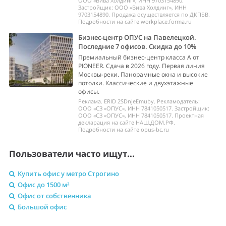
ООО «Вива Холдинг», ИНН 9703154890.
Застройщик: ООО «Вива Холдинг», ИНН
9703154890. Продажа осуществляется по ДКПБВ.
Подробности на сайте workplace.forma.ru
Бизнес-центр ОПУС на Павелецкой.
Последние 7 офисов. Скидка до 10%
Премиальный бизнес-центр класса А от
PIONEER. Сдача в 2026 году. Первая линия
Москвы-реки. Панорамные окна и высокие
потолки. Классические и двухэтажные
офисы.
Реклама. ERID 2SDnjeEmuby. Рекламодатель:
ООО «СЗ «ОПУС», ИНН 7841050517. Застройщик:
ООО «СЗ «ОПУС», ИНН 7841050517. Проектная
декларация на сайте НАШ.ДОМ.РФ.
Подробности на сайте opus-bc.ru
Пользователи часто ищут...
Купить офис у метро Строгино
Офис до 1500 м²
Офис от собственника
Большой офис