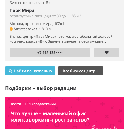
Бизнес-центр,
класс B+
Парк Мира
реализуемые площади от 30 до 1 185 м²
Москва, проспект Мира, 102к1
Алексеевская
•
810 м
Бизнес-центр «Парк Мира» - это комфортабельный деловой
комплекс класса «B+». Здание включает в себя лучшие...
+7 495 135 •• ••
Найти по названию
Все бизнес-центры
Подборки – выбор редации
•
13 предложений
Что лучше – маленький офис
или коворкинг-пространство?