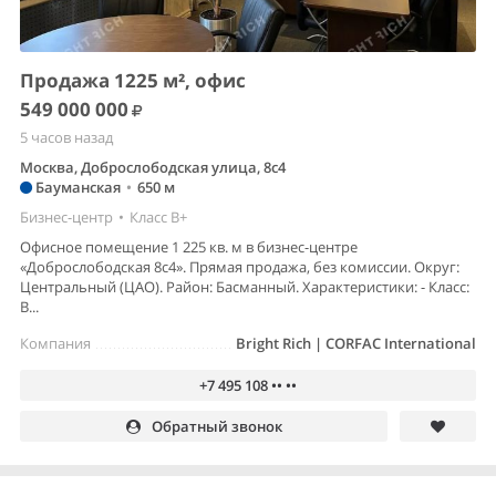
Продажа 1225 м², офис
549 000 000
5 часов назад
Москва, Доброслободская улица, 8с4
Бауманская
•
650 м
Бизнес-центр
•
Класс B+
Офисное помещение 1 225 кв. м в бизнес-центре
«Доброслободская 8с4». Прямая продажа, без комиссии. Округ:
Центральный (ЦАО). Район: Басманный. Характеристики: - Класс:
B...
Компания
Bright Rich | CORFAC International
+7 495 108 •• ••
Обратный звонок