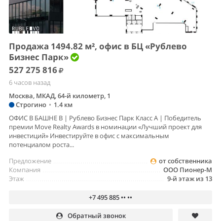
Продажа 1494.82 м², офис в БЦ «Рублево
Бизнес Парк»
527 275 816
6 часов назад
Москва, МКАД, 64-й километр, 1
Строгино
•
1.4 км
ОФИС В БАШНЕ B | Рублево Бизнес Парк Класс А | Победитель
премии Move Realty Awards в номинации «Лучший проект для
инвестиций» Инвестируйте в офис с максимальным
потенциалом роста...
Предложение
от собственника
Компания
ООО Пионер-М
Этаж
9-й этаж из 13
+7 495 885 •• ••
Обратный звонок