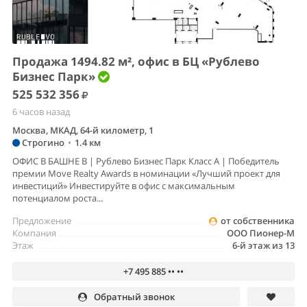
Продажа 1494.82 м², офис в БЦ «Рублево
Бизнес Парк»
525 532 356
6 часов назад
Москва, МКАД, 64-й километр, 1
Строгино
•
1.4 км
ОФИС В БАШНЕ B | Рублево Бизнес Парк Класс А | Победитель
премии Move Realty Awards в номинации «Лучший проект для
инвестиций» Инвестируйте в офис с максимальным
потенциалом роста...
Предложение
от собственника
Компания
ООО Пионер-М
Этаж
6-й этаж из 13
+7 495 885 •• ••
Обратный звонок