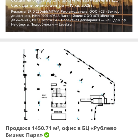
Скидка на офисы до 20%. Доступно возмещение НДС.
Срок сдачи бизнес-центра — IV кв. 2026 г.
Реклама. ERID 2SDnjdsMTMV. Рекламодатель: ООО «СЗ «Вектор
движения», ИНН 9705149542. Застройщик: ООО «СЗ «Вектор
движения», ИНН 9705149542. Проектная декларация — наш.дом.рф.
Не оферта. Подробности — Level.ru
Продажа 1450.71 м², офис в БЦ «Рублево
Бизнес Парк»