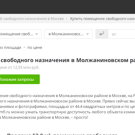
 свободного назначения в Москве
Купить помещение свободного наз
2
омещение свободного назначения
в Молжаниновском районе
м
по площади
•
по цене
свободного назначения в Молжаниновском р
не от 12,93 млн руб.
Похожие запросы
щение свободного назначения в Молжаниновском районе в Москве, на
го назначения в Молжаниновском районе в Москве. Прямо сейчас вы 
ниями и фотографиями, площадью от 44.4 квадратных метров и по цен
mfi.ru можно узнать транспортную доступность любого объекта ком
 Молжаниновском районе в Москве, – просто!