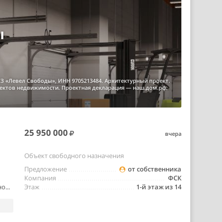
ы
З «Левел Свободы», ИНН 9705213484. Архитектурный проект.
ъектов недвижимости. Проектная декларация — наш.дом.рф.
25 950 000
вчера
Объект свободного назначения
Предложение
от собственника
Компания
ФСК
о...
Этаж
1-й этаж из 14