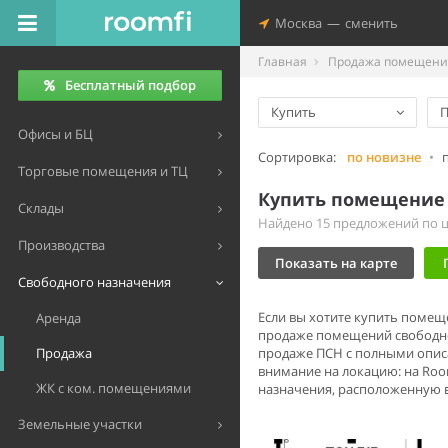
Москва
—
сменить
Главная
Продажа помещений
Бесплатный подбор
Купить
П
Офисы и БЦ
Сортировка:
по новизне
•
Торговые помещения и ТЦ
Купить помещение 
Склады
Найдено 15 предложений по це
Производства
Показать на карте
Свободного назначения
Если вы хотите купить поме
Аренда
продаже помещений свободно
Продажа
продаже ПСН с полными описа
внимание на локацию: на Roo
ЖК с ком. помещениями
назначения, расположенную в
Земельные участки