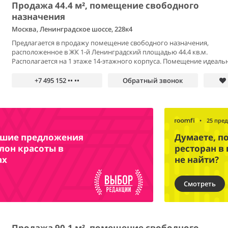
Продажа 44.4 м², помещение свободного
назначения
Москва, Ленинградское шоссе, 228к4
Предлагается в продажу помещение свободного назначения,
расположенное в ЖК 1-й Ленинградский площадью 44.4 кв.м.
Располагается на 1 этаже 14-этажного корпуса. Помещение идеальн
+7 495 152 •• ••
Обратный звонок
•
25 пре
чшие предложения
Думаете, п
лон красоты в
ресторан в
ах
не найти?
Смотреть
Продажа 90.1 м², помещение свободного