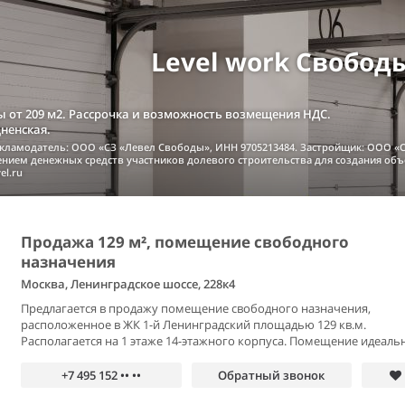
Level work Свобод
 от 209 м2. Рассрочка и возможность возмещения НДС.
дненская.
екламодатель: ООО «СЗ «Левел Свободы», ИНН 9705213484. Застройщик: ООО «С
чением денежных средств участников долевого строительства для создания об
el.ru
Продажа 129 м², помещение свободного
назначения
Москва, Ленинградское шоссе, 228к4
Предлагается в продажу помещение свободного назначения,
расположенное в ЖК 1-й Ленинградский площадью 129 кв.м.
Располагается на 1 этаже 14-этажного корпуса. Помещение идеальн
+7 495 152 •• ••
Обратный звонок