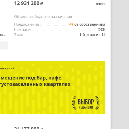
12 931 200
вчера
Объект свободного назначения
Предложение
от собственника
Компания
ФСК
о...
Этаж
1-й этаж из 14
дложений
омещение под бар, кафе,
 густозаселенных кварталах
24 477 000