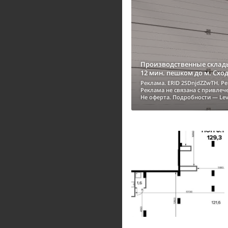
Производственные склады
12 мин. пешком до м. Схо
Реклама. ERID 2SDnjdZZwTH. Р
Реклама не связана с привле
Не оферта. Подробности — Lev