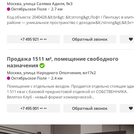
Москва, улица Саляма Адиля, 9к3
Октябрьское Поле
•
2.7 км
Код объекта: 2040428.&lt;br&gt; &lt;strong&gt;Лофт / Пентхаус в эли
районе — уникальное пространство с доходом&lt;/strong&gt;&lt;br>.
+7 495 921 •• ••
Обратный звонок
Продажа 1511 м², помещение свободного
назначения
Москва, улица Народного Ополчения, вл17к2
Октябрьское Поле
•
2.4 км
Помещение с отдельным входом. Продается отдельно стоящее зда
1 511 кв.м с базовой предчистовой отделкой от СОБСТВЕННИКА.
Веллтон Клуб - новый формат коммерческой...
+7 495 001 •• ••
Обратный звонок