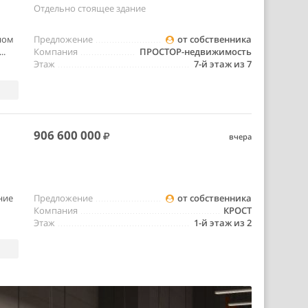
Отдельно стоящее здание
тном
Предложение
от собственника
..
Компания
ПРОСТОР-недвижимость
Этаж
7-й этаж из 7
906 600 000
вчера
ние
Предложение
от собственника
Компания
КРОСТ
Этаж
1-й этаж из 2