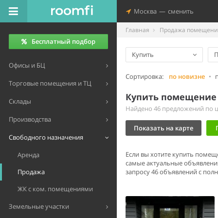
Москва
—
сменить
Главная
Продажа помещений
Бесплатный подбор
Купить
П
Офисы и БЦ
Сортировка:
по новизне
•
Торговые помещения и ТЦ
Купить помещение 
Склады
Найдено 46 предложений по це
Производства
Показать на карте
Свободного назначения
Если вы хотите купить помещ
Аренда
самые актуальные объявлени
Продажа
запросу 46 объявлений с пол
ЖК с ком. помещениями
Земельные участки