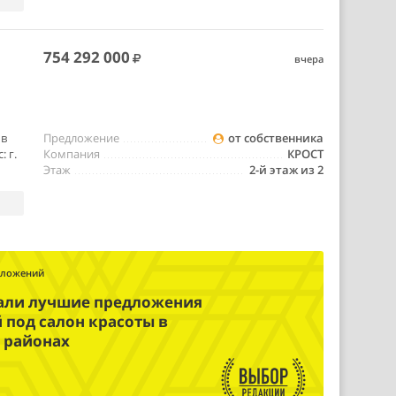
754 292 000
вчера
 в
Предложение
от собственника
 г.
Компания
КРОСТ
Этаж
2-й этаж из 2
дложений
али лучшие предложения
под салон красоты в
 районах