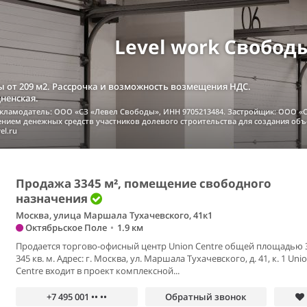
Level work Свобод
 от 209 м2. Рассрочка и возможность возмещения НДС.
дненская.
екламодатель: ООО «СЗ «Левел Свободы», ИНН 9705213484. Застройщик: ООО «С
чением денежных средств участников долевого строительства для создания об
el.ru
Продажа 3345 м², помещение свободного
назначения
Москва, улица Маршала Тухачевского, 41к1
Октябрьское Поле
•
1.9 км
Продается торгово-офисный центр Union Centre общей площадью 
345 кв. м. Адрес: г. Москва, ул. Маршала Тухачевского, д. 41, к. 1 Uni
Centre входит в проект комплексной...
+7 495 001 •• ••
Обратный звонок