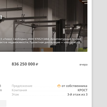
ы
З «Левел Свободы», ИНН 9705213484. Архитектурный проект.
ъектов недвижимости. Проектная декларация — наш.дом.рф.
836 250 000
вчера
3
Предложение
от собственника
on
Компания
КРОСТ
Этаж
3-й этаж из 3