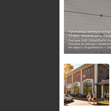
Производственные склады
12 мин. пешком до м. Схо
Реклама. ERID 2SDnjdZZwTH. Р
Реклама не связана с привле
Не оферта. Подробности — Lev