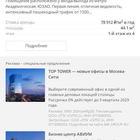
Помещение расположено у входа/выхода из метро
Академическая. ЮЗАО. Первая линия, отличная видимость,
интенсивный пешеходный трафик от 1500...
2
Ставка аренды
78 912
/м
в год
2
площадь
44.1 м
этаж
1-й этаж из 4
Подробнее
Реклама – специальные предложения
TOP TOWER — новые офисы в Москва-
Сити
Выберите современный офис в одной из
главных деловых локаций столицы.
Рассрочка 0% действует до 3 квартала 2029
года.
Реклама. ERID 2SDnje4Rg3D. Рекламодатель:
ООО «ТПУ «СИТИ 2», ИНН 9710080053.
Застройщик: ООО «ТПУ «СИТИ 2», ИНН
9710080053. Подробнее на сайте MR-GROUP.RU
Бизнес-центр АВИУМ