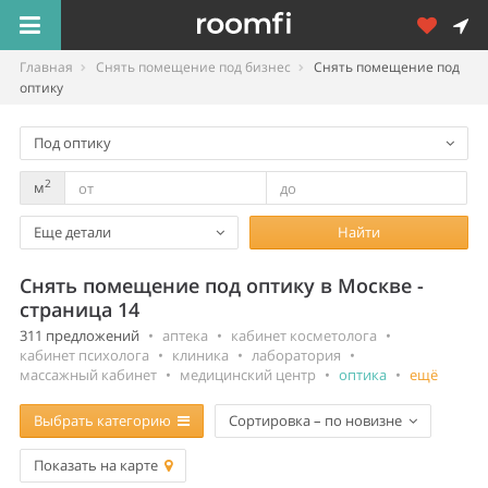
Главная
Снять помещение под бизнес
Снять помещение под
оптику
Под оптику
2
м
Еще детали
Найти
Снять помещение под оптику в Москве -
страница 14
311 предложений
•
аптека
•
кабинет косметолога
•
кабинет психолога
•
клиника
•
лаборатория
•
массажный кабинет
•
медицинский центр
•
оптика
•
ещё
Выбрать категорию
Сортировка – по новизне
Показать на карте