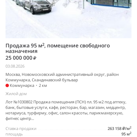
2
Продажа 95 м
, помещение свободного
назначения
25 000 000
03.08.2026
Москва, Новомосковский административный округ, район
Коммунарка, Скандинавский бульвар
Коммунарка
•
2 км
Жилой дом
Лот №1030802 Продажа помещения (ПСН) пл. 95 м2 под аптеку,
банк, бытовые услуги, кафе, ресторан, бар, магазин, медцентр,
нотариуса, турфирму, офис, салон красоты, парикмахерскую,
фитнес центр...
2
Ставка продажи
263 158
/м
2
площадь
95 м