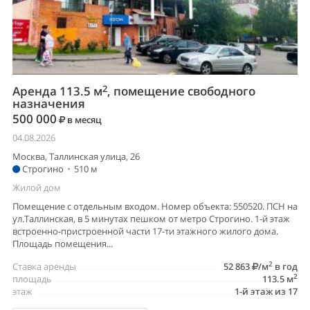
2
Аренда 113.5 м
, помещение свободного
назначения
500 000
в месяц
04.08.2026
Москва, Таллинская улица, 26
Строгино
•
510 м
Жилой дом
Помещение с отдельным входом. Номер объекта: 550520. ПСН на
ул.Таллинская, в 5 минутах пешком от метро Строгино. 1-й этаж
встроенно-пристроенной части 17-ти этажного жилого дома.
Площадь помещения...
2
Ставка аренды
52 863
/м
в год
2
площадь
113.5 м
этаж
1-й этаж из 17