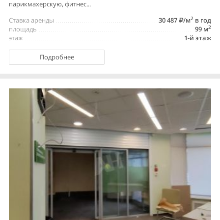
парикмахерскую, фитнес...
2
Ставка аренды
30 487
/м
в год
2
площадь
99 м
этаж
1-й этаж
Подробнее