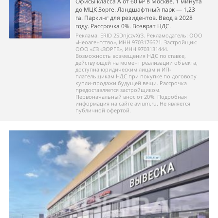
Офисы класса А от 60 м² в Москве. 1 минута
до МЦК Зорге. Ландшафтный парк — 1,23
га. Паркинг для резидентов. Ввод в 2028
году. Рассрочка 0%. Возврат НДС.
Реклама. ERID 2SDnjczvXr3. Рекламодатель: ООО
«Неоагентство», ИНН 9703176621. Застройщик:
ООО «СЗ «ЗОРГЕ», ИНН 9703131444.
Возможность возмещения НДС по ставке,
действующей на момент реализации объекта,
доступна юридическим лицам и ИП-
плательщикам НДС при покупке по договору
купли-продажи будущей вещи. Рассрочка
предоставляется застройщиком.
Первоначальный внос от 20%. Подробная
информация на сайте avium.ru. Не является
публичной офертой.