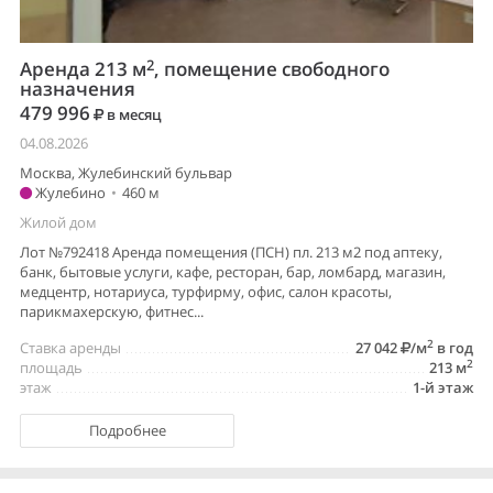
2
Аренда 213 м
, помещение свободного
назначения
479 996
в месяц
04.08.2026
Москва, Жулебинский бульвар
Жулебино
•
460 м
Жилой дом
Лот №792418 Аренда помещения (ПСН) пл. 213 м2 под аптеку,
банк, бытовые услуги, кафе, ресторан, бар, ломбард, магазин,
медцентр, нотариуса, турфирму, офис, салон красоты,
парикмахерскую, фитнес...
2
Ставка аренды
27 042
/м
в год
2
площадь
213 м
этаж
1-й этаж
Подробнее