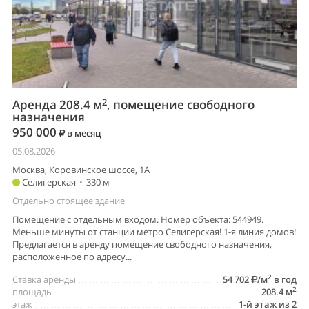
2
Аренда 208.4 м
, помещение свободного
назначения
950 000
в месяц
05.08.2026
Москва, Коровинское шоссе, 1А
Селигерская
•
330 м
Отдельно стоящее здание
Помещение с отдельным входом. Номер объекта: 544949.
Меньше минуты от станции метро Селигерская! 1-я линия домов!
Предлагается в аренду помещение свободного назначения,
расположенное по адресу...
2
Ставка аренды
54 702
/м
в год
2
площадь
208.4 м
этаж
1-й этаж из 2