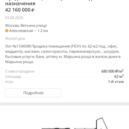
назначения
42 160 000
03.08.2026
Москва, Веткина улица
Алексеевская
•
1.2 км
Жилой дом
Лот №1104598 Продажа помещения (ПСН) пл. 62 м2 под , офис,
медцентр, магазин, салон красоты, парикмахерскую, , шоурум,
бытовые услуги, банк, аптеку м. Марьина роща в жилом доме в
Марьина роща.
2
Ставка продажи
680 000
/м
2
площадь
62 м
этаж
1-й этаж
Подробнее