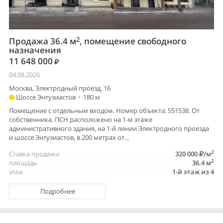
2
Продажа 36.4 м
, помещение свободного
назначения
11 648 000
04.08.2026
Москва, Электродный проезд, 16
Шоссе Энтузиастов
•
180 м
Помещение с отдельным входом. Номер объекта: 551538. От
собственника. ПСН расположено на 1-м этаже
административного здания, на 1-й линии Электродного проезда
и шоссе Энтузиастов, в 200 метрах от...
2
Ставка продажи
320 000
/м
2
площадь
36.4 м
этаж
1-й этаж из 4
Подробнее