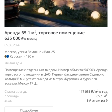
2
Аренда 65.1 м
, торговое помещение
635 000
в месяц
05.08.2026
Москва, улица Земляной Вал, 25
Курская
•
190 м
Жилой дом
Помещение с отдельным входом. Номер объекта: 549903. Аренда
торгового помещения в ЦАО. Первая фасадная линия Садового
кольца! В минуте от выхода из метро «Курская» и Курского
вокзала. Между ТРЦ...
2
Ставка аренды
117 051
/м
в год
2
площадь
65.1 м
этаж
1-й этаж из 9
Подробнее