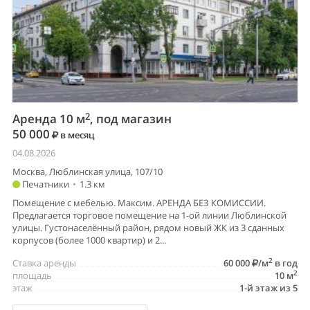
2
Аренда 10 м
, под магазин
50 000
в месяц
04.08.2026
Москва, Люблинская улица, 107/10
Печатники
•
1.3 км
Помещение с мебелью. Максим. АРЕНДА БЕЗ КОМИССИИ.
Предлагается торговое помещение на 1-ой линии Люблинской
улицы. Густонаселённый район, рядом новый ЖК из 3 сданных
корпусов (более 1000 квартир) и 2...
2
Ставка аренды
60 000
/м
в год
2
площадь
10 м
этаж
1-й этаж из 5