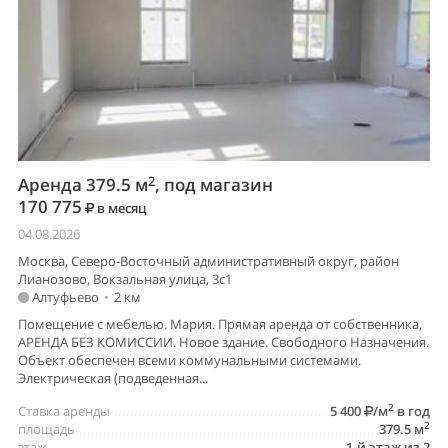
2
Аренда 379.5 м
, под магазин
170 775
в месяц
04.08.2026
Москва, Северо-Восточный административный округ, район
Лианозово, Вокзальная улица, 3с1
Алтуфьево
•
2 км
Помещение с мебелью. Мария. Прямая аренда от собственника,
АРЕНДА БЕЗ КОМИССИИ. Новое здание. Свободного Назначения.
Объект обеспечен всеми коммунальными системами.
Электрическая (подведенная...
2
Ставка аренды
5 400
/м
в год
2
площадь
379.5 м
этаж
1-й этаж из 2