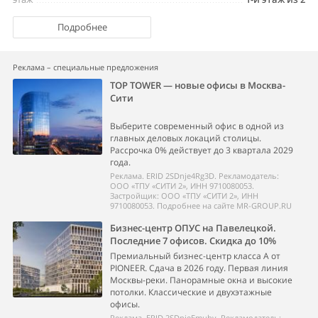
Подробнее
Реклама – специальные предложения
TOP TOWER — новые офисы в Москва-
Сити
Выберите современный офис в одной из
главных деловых локаций столицы.
Рассрочка 0% действует до 3 квартала 2029
года.
Реклама. ERID 2SDnje4Rg3D. Рекламодатель:
ООО «ТПУ «СИТИ 2», ИНН 9710080053.
Застройщик: ООО «ТПУ «СИТИ 2», ИНН
9710080053. Подробнее на сайте MR-GROUP.RU
Бизнес-центр ОПУС на Павелецкой.
Последние 7 офисов. Скидка до 10%
Премиальный бизнес-центр класса А от
PIONEER. Сдача в 2026 году. Первая линия
Москвы-реки. Панорамные окна и высокие
потолки. Классические и двухэтажные
офисы.
Реклама. ERID 2SDnjeEmuby. Рекламодатель: