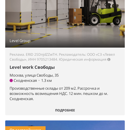
Level Group
Реклама. ERID 2SDnjdZZwTH. Рекламодатель: ООО «СЗ «Левел
Свободы», ИНН 9705213484.
Юридическая информация
Level work Свободы
Москва, улица Свободы, 35
Сходненская
•
1.3 км
Производственные склады от 209 м2. Рассрочка и
возможность возмещения НДС. 12 мин. пешком до м.
Сходненская.
ПОДРОБНЕЕ
От застройщика