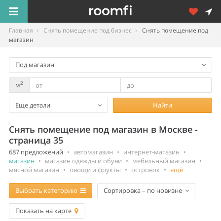
Главная
Снять помещение под бизнес
Снять помещение под
магазин
Под магазин
2
м
Еще детали
Найти
Снять помещение под магазин в Москве -
страница 35
687 предложений
•
автомагазин
•
интернет-магазин
•
магазин
•
магазин одежды и обуви
•
мебельный магазин
•
мясной магазин
•
овощи и фрукты
•
островок
•
ещё
Выбрать категорию
Сортировка – по новизне
Показать на карте