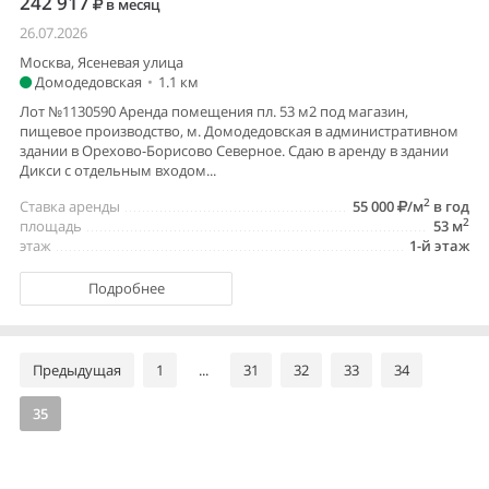
242 917
в месяц
26.07.2026
Москва, Ясеневая улица
Домодедовская
•
1.1 км
Лот №1130590 Аренда помещения пл. 53 м2 под магазин,
пищевое производство, м. Домодедовская в административном
здании в Орехово-Борисово Северное. Сдаю в аренду в здании
Дикси с отдельным входом...
2
Ставка аренды
55 000
/м
в год
2
площадь
53 м
этаж
1-й этаж
Подробнее
Предыдущая
1
...
31
32
33
34
35