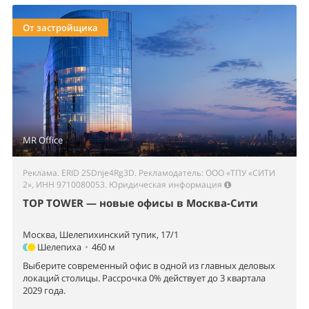
От застройщика
MR Office
Реклама. ERID 2SDnje4Rg3D. Рекламодатель: ООО «ТПУ «СИТИ
2», ИНН 9710080053.
Юридическая информация
TOP TOWER — новые офисы в Москва-Сити
Москва, Шелепихинский тупик, 17/1
Шелепиха
•
460 м
Выберите современный офис в одной из главных деловых
локаций столицы. Рассрочка 0% действует до 3 квартала
2029 года.