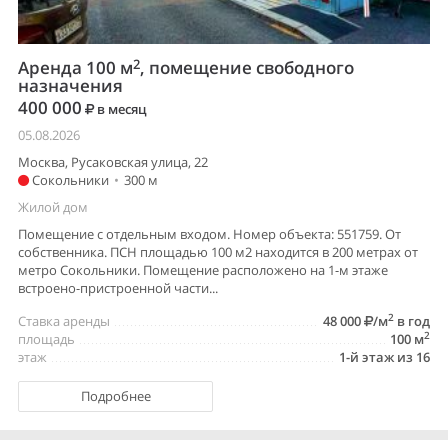
2
Аренда 100 м
, помещение свободного
назначения
400 000
в месяц
05.08.2026
Москва, Русаковская улица, 22
Сокольники
•
300 м
Жилой дом
Помещение с отдельным входом. Номер объекта: 551759. От
собственника. ПСН площадью 100 м2 находится в 200 метрах от
метро Сокольники. Помещение расположено на 1-м этаже
встроено-пристроенной части...
2
Ставка аренды
48 000
/м
в год
2
площадь
100 м
этаж
1-й этаж из 16
Подробнее