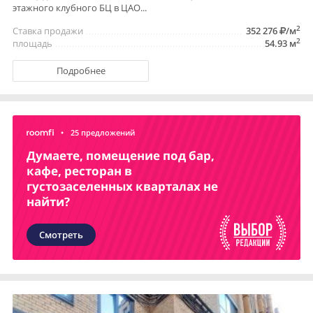
этажного клубного БЦ в ЦАО...
2
Ставка продажи
352 276
/м
2
площадь
54.93 м
Подробнее
•
25 предложений
Думаете, помещение под бар,
кафе, ресторан в
густозаселенных кварталах не
найти?
Смотреть