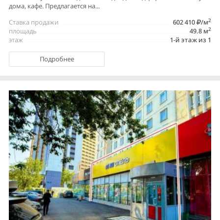
дома, кафе. Предлагается на...
2
Ставка продажи
602 410
/м
2
площадь
49.8 м
этаж
1-й этаж из 1
Подробнее