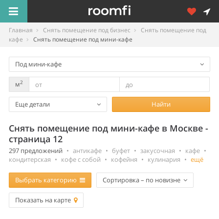
Главная
Снять помещение под бизнес
Снять помещение под
кафе
Снять помещение под мини-кафе
Под мини-кафе
2
м
Еще детали
Найти
Снять помещение под мини-кафе в Москве -
страница 12
297 предложений
•
антикафе
•
буфет
•
закусочная
•
кафе
•
кондитерская
•
кофе с собой
•
кофейня
•
кулинария
•
ещё
Выбрать категорию
Сортировка – по новизне
Показать на карте