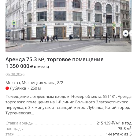
2
Аренда 75.3 м
, торговое помещение
1 350 000
в месяц
05.08.2026
Москва, Мясницкая улица, 8/2
Лубянка
•
250 м
Помещение с отдельным входом. Номер объекта: 551481. Аренда
торгового помещения на 1-й линии Большого Златоустинского
переулка, в 3-х минутах от станций метро: Лубянка, Китай-город,
Тургеневская...
2
Ставка аренды
215 139
/м
в год
2
площадь
75.3 м
этаж
1-й этаж из 5