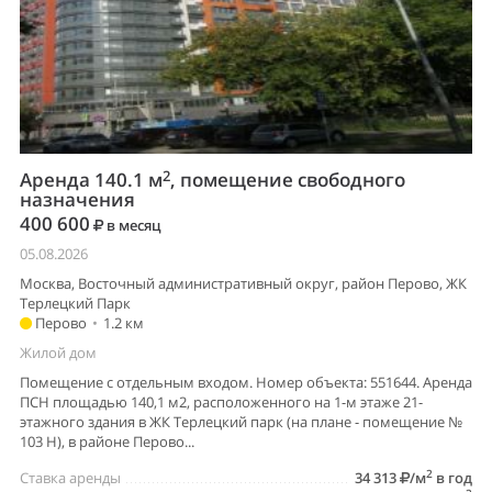
2
Аренда 140.1 м
, помещение свободного
назначения
400 600
в месяц
05.08.2026
Москва, Восточный административный округ, район Перово, ЖК
Терлецкий Парк
Перово
•
1.2 км
Жилой дом
Помещение с отдельным входом. Номер объекта: 551644. Аренда
ПСН площадью 140,1 м2, расположенного на 1-м этаже 21-
этажного здания в ЖК Терлецкий парк (на плане - помещение №
103 Н), в районе Перово...
2
Ставка аренды
34 313
/м
в год