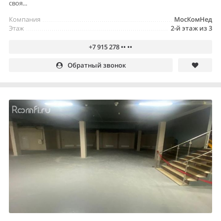
своя...
Компания
МосКомНед
Этаж
2-й этаж из 3
+7 915 278 •• ••
Обратный звонок