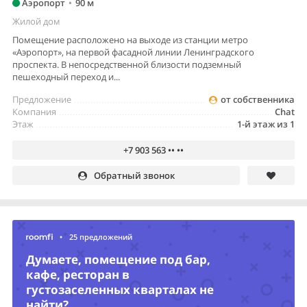
Аэропорт
•
90 м
Жилой дом
Помещение расположено на выходе из станции метро
«Аэропорт», на первой фасадной линии Ленинградского
проспекта. В непосредственной близости подземный
пешеходный переход и...
Предложение
от собственника
Компания
Chat
Этаж
1-й этаж из 1
+7 903 563 •• ••
Обратный звонок
•
25 предложений
Думаете, помещение под бар,
кафе, ресторан в
густозаселенных кварталах не
найти?