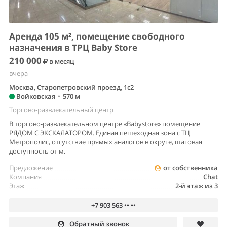
Аренда 105 м², помещение свободного
назначения в ТРЦ Baby Store
210 000
в месяц
вчера
Москва, Старопетровский проезд, 1с2
Войковская
•
570 м
Торгово-развлекательный центр
В торгово-развлекательном центре «Babystore» помещение
РЯДОМ С ЭКСКАЛАТОРОМ. Единая пешеходная зона с ТЦ
Метрополис, отсутствие прямых аналогов в округе, шаговая
доступность от м.
Предложение
от собственника
Компания
Chat
Этаж
2-й этаж из 3
+7 903 563 •• ••
Обратный звонок