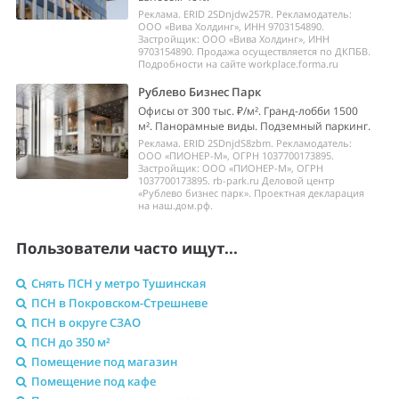
Реклама. ERID 2SDnjdw257R. Рекламодатель:
ООО «Вива Холдинг», ИНН 9703154890.
Застройщик: ООО «Вива Холдинг», ИНН
9703154890. Продажа осуществляется по ДКПБВ.
Подробности на сайте workplace.forma.ru
Рублево Бизнес Парк
Офисы от 300 тыс. ₽/м². Гранд-лобби 1500
м². Панорамные виды. Подземный паркинг.
Реклама. ERID 2SDnjdS8zbm. Рекламодатель:
ООО «ПИОНЕР-М», ОГРН 1037700173895.
Застройщик: ООО «ПИОНЕР-М», ОГРН
1037700173895. rb-park.ru Деловой центр
«Рублево бизнес парк». Проектная декларация
на наш.дом.рф.
Пользователи часто ищут...
Снять ПСН у метро Тушинская
ПСН в Покровском-Стрешневе
ПСН в округе СЗАО
ПСН до 350 м²
Помещение под магазин
Помещение под кафе