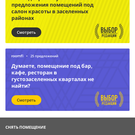
предложения помещений под
салон красоты в заселенных
районах
Смотреть
•
25 предложений
Думаете, помещение под бар,
кафе, ресторан в
густозаселенных кварталах не
найти?
Смотреть
СНЯТЬ ПОМЕЩЕНИЕ