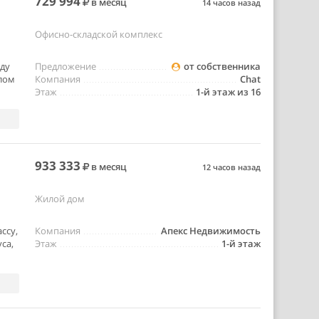
729 994
в месяц
14 часов назад
Офисно-складской комплекс
нду
Предложение
от собственника
илом
Компания
Chat
Этаж
1-й этаж из 16
933 333
в месяц
12 часов назад
Жилой дом
ссу,
Компания
Апекс Недвижимость
са,
Этаж
1-й этаж