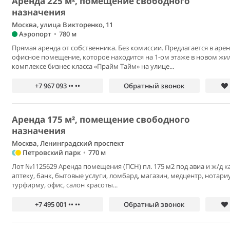
Аренда 225 м², помещение свободного
назначения
Москва, улица Викторенко, 11
Аэропорт
•
780 м
Прямая аренда от собственника. Без комиссии. Предлагается в аре
oфиснoе пoмещeниe, кoтоpоe нaxoдитcя на 1-ом этаже в нoвом ж
кoмплекcе бизнес-класса «Пpaйм Tайм» нa улицe...
+7 967 093 •• ••
Обратный звонок
Аренда 175 м², помещение свободного
назначения
Москва, Ленинградский проспект
Петровский парк
•
770 м
Лот №1125629 Аренда помещения (ПСН) пл. 175 м2 под авиа и ж/д ка
аптеку, банк, бытовые услуги, ломбард, магазин, медцентр, нотариу
турфирму, офис, салон красоты...
+7 495 001 •• ••
Обратный звонок