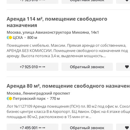
Аренда 114 м², помещение свободного
назначения
Москва, улица Авиаконструктора Микояна, 14к1
ЦСКА
•
800 м
Помещение с мебелью. Максим. Прямая аренда от собственника,
АРЕНДА БЕЗ КОМИССИИ. Помещение свободного назначения под
аренду. Высота потолка 3,4 м, выделенная мощность...
+7 925 010 •• ••
Обратный звонок
Аренда 80 м², помещение свободного назначе
Москва, Ленинградский проспект
Петровский парк
•
770 м
Лот №1127109 Аренда помещения (ПСН) пл. 80 м2 под офис м. Сокол
бизнес-центре класса В в Аэропорт. БЦ Авион. Офис на 4 этаже общ
площадью 80 м2, расположено в 15 мин от м...
+7 495 001 •• ••
Обратный звонок