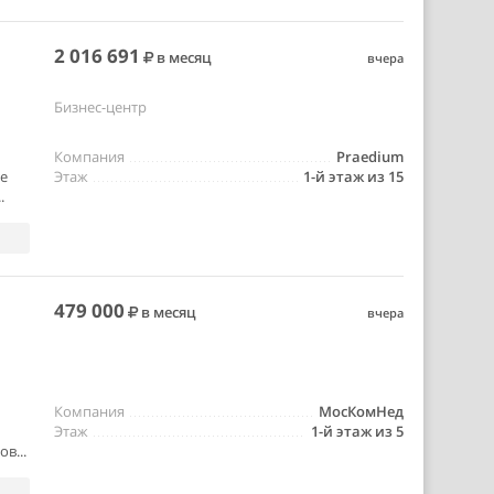
2 016 691
в месяц
вчера
Бизнес-центр
Компания
Praedium
е
Этаж
1-й этаж из 15
.
479 000
в месяц
вчера
Компания
МосКомНед
Этаж
1-й этаж из 5
в...