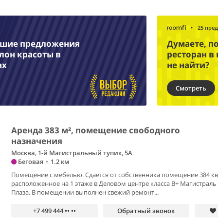
•
25 пре
чшие предложения
Думаете, п
лон красоты в
ресторан в
ах
не найти?
Смотреть
Аренда 383 м², помещение свободного
назначения
Москва, 1-й Магистральный тупик, 5А
Беговая
•
1.2 км
Помещение с мебелью. Сдается от собственника помещение 384 кв
расположенное на 1 этаже в Деловом центре класса В+ Магистраль
Плаза. В помещении выполнен свежий ремонт...
+7 499 444 •• ••
Обратный звонок