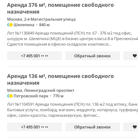
Аренда 376 м², помещение свободного
назначения
Москва, 2-я Магистральная улица
Шелепиха
•
840 м
Лот №1136849 Аренда помещений (ПСН) пл. 67 - 376 м2 под офис,
шоурум м. Шелепиха (МЦК) в бизнес-центре класса В в Пресненски
Сдаются помещения в офисно-складском комплексе...
+7 495 001 •• ••
Обратный звонок
Аренда 136 м², помещение свободного
назначения
Москва, Ленинградский проспект
Петровский парк
•
770 м
Лот №1104591 Аренда помещения (ПСН) пл. 136 м2 под аптеку, банк
бытовые услуги, ломбард, магазин, медцентр, нотариуса, турфирму
офис, салон красоты, парикмахерскую, фитнес...
+7 495 001 •• ••
Обратный звонок