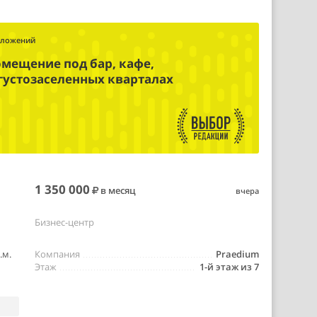
дложений
омещение под бар, кафе,
 густозаселенных кварталах
1 350 000
в месяц
вчера
Бизнес-центр
.м.
Компания
Praedium
Этаж
1-й этаж из 7