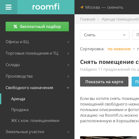
Москва
—
сменить
Главная
Аренда помещений 
Бесплатный подбор
Снять
П
Офисы и БЦ
Сортировка:
по новизне
•
Торговые помещения и ТЦ
Снять помещение с
Склады
Найдено 11 предложений по це
Производства
Показать на карте
П
Свободного назначения
Если вы хотите снять помеще
Аренда
помещений свободного назнач
Продажа
полными описаниями и фотогр
локацию: на Roomfi.ru можно
ЖК с ком. помещениями
расположенную в Хорошёвском
Земельные участки