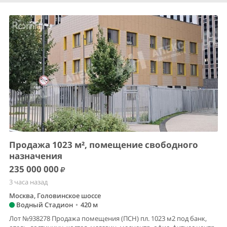
Продажа 1023 м², помещение свободного
назначения
235 000 000
3 часа назад
Москва, Головинское шоссе
Водный Стадион
•
420 м
Лот №938278 Продажа помещения (ПСН) пл. 1023 м2 под банк,