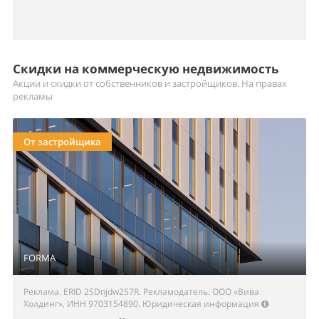
Скидки на коммерческую недвижимость
Акции и скидки от собственников и застройщиков. На правах
рекламы
От застройщика
FORMA
Реклама. ERID 2SDnjdw257R. Рекламодатель: ООО «Вива
Холдинг», ИНН 9703154890.
Юридическая информация