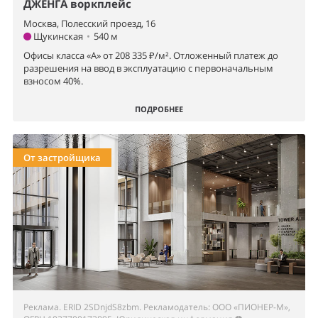
ДЖЕНГА воркплейс
Москва, Полесский проезд, 16
Щукинская
•
540 м
Офисы класса «А» от 208 335 ₽/м². Отложенный платеж до
разрешения на ввод в эксплуатацию с первоначальным
взносом 40%.
ПОДРОБНЕЕ
От застройщика
Реклама. ERID 2SDnjdS8zbm. Рекламодатель: ООО «ПИОНЕР-М»,