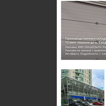
Производственные склады
12 мин. пешком до м. Схо
Реклама. ERID 2SDnjdZZwTH. Р
Реклама не связана с привле
Не оферта. Подробности — Lev