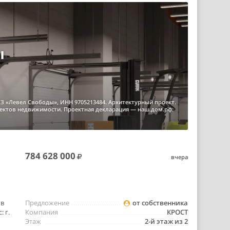
ы
З «Левел Свободы», ИНН 9705213484. Архитектурный проект.
ъектов недвижимости. Проектная декларация — наш.дом.рф.
784 628 000
вчера
 в
Предложение
от собственника
 г.
Компания
КРОСТ
Этаж
2-й этаж из 2