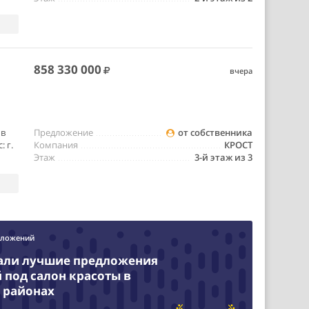
858 330 000
вчера
 в
Предложение
от собственника
 г.
Компания
КРОСТ
Этаж
3-й этаж из 3
дложений
али лучшие предложения
под салон красоты в
 районах