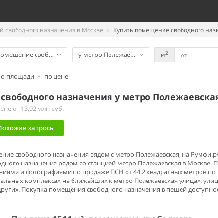
 свободного назначения в Москве
Купить помещение свободного назн
2
омещение свободного назначения
у метро Полежаевская
м
по площади
•
по цене
свободного назначения у метро Полежаевска
не от 13,92 млн руб.
Похожие запросы
ение свободного назначения рядом с метро Полежаевская, на Румфи.р
ного назначения рядом со станцией метро Полежаевская в Москве. П
иями и фотографиями по продаже ПСН от 44.2 квадратных метров по це
льных комплексах на ближайших к метро Полежаевская улицах: улиц
ругих. Покупка помещения свободного назначения в пешей доступност