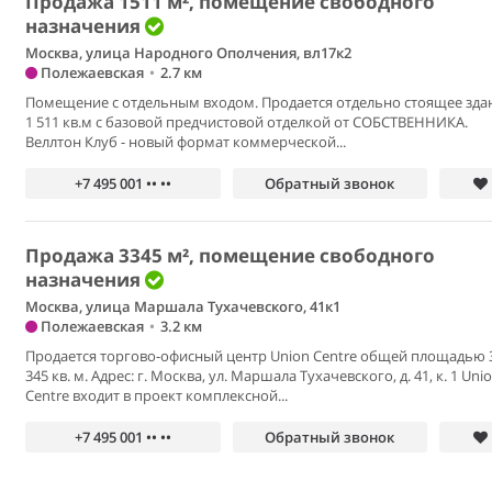
Продажа 1511 м², помещение свободного
назначения
Москва, улица Народного Ополчения, вл17к2
Полежаевская
•
2.7 км
Помещение с отдельным входом. Продается отдельно стоящее зда
1 511 кв.м с базовой предчистовой отделкой от СОБСТВЕННИКА.
Веллтон Клуб - новый формат коммерческой...
+7 495 001 •• ••
Обратный звонок
Продажа 3345 м², помещение свободного
назначения
Москва, улица Маршала Тухачевского, 41к1
Полежаевская
•
3.2 км
Продается торгово-офисный центр Union Centre общей площадью 
345 кв. м. Адрес: г. Москва, ул. Маршала Тухачевского, д. 41, к. 1 Uni
Centre входит в проект комплексной...
+7 495 001 •• ••
Обратный звонок