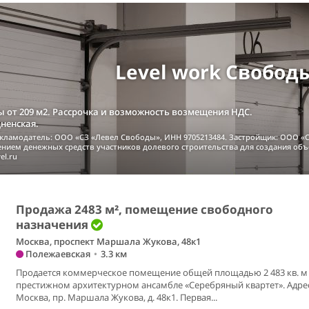
Level work Свобод
 от 209 м2. Рассрочка и возможность возмещения НДС.
дненская.
екламодатель: ООО «СЗ «Левел Свободы», ИНН 9705213484. Застройщик: ООО «С
чением денежных средств участников долевого строительства для создания об
el.ru
Продажа 2483 м², помещение свободного
назначения
Москва, проспект Маршала Жукова, 48к1
Полежаевская
•
3.3 км
Продается коммерческое помещение общей площадью 2 483 кв. м
престижном архитектурном ансамбле «Серебряный квартет». Адрес:
Москва, пр. Маршала Жукова, д. 48к1. Первая...