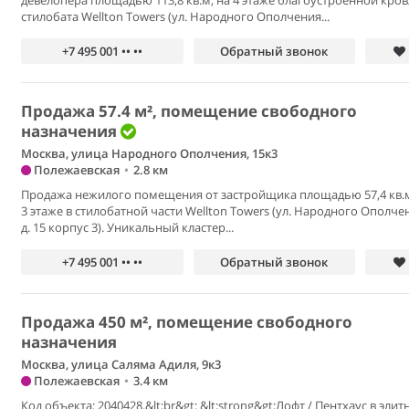
девелопера площадью 113,8 кв.м, на 4 этаже благоустроенной кров
стилобата Wellton Towers (ул. Народного Ополчения...
+7 495 001 •• ••
Обратный звонок
Продажа 57.4 м², помещение свободного
назначения
Москва, улица Народного Ополчения, 15к3
Полежаевская
•
2.8 км
Продажа нежилого помещения от застройщика площадью 57,4 кв.м
3 этаже в стилобатной части Wellton Towers (ул. Народного Ополче
д. 15 корпус 3). Уникальный кластер...
+7 495 001 •• ••
Обратный звонок
Продажа 450 м², помещение свободного
назначения
Москва, улица Саляма Адиля, 9к3
Полежаевская
•
3.4 км
Код объекта: 2040428.&lt;br&gt; &lt;strong&gt;Лофт / Пентхаус в эли