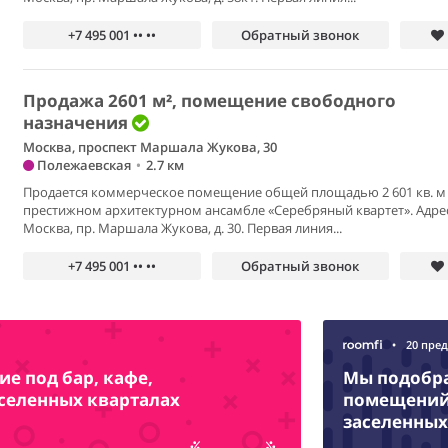
+7 495 001 •• ••
Обратный звонок
Продажа 2601 м², помещение свободного
назначения
Москва, проспект Маршала Жукова, 30
Полежаевская
•
2.7 км
Продается коммерческое помещение общей площадью 2 601 кв. м
престижном архитектурном ансамбле «Серебряный квартет». Адрес:
Москва, пр. Маршала Жукова, д. 30. Первая линия...
+7 495 001 •• ••
Обратный звонок
•
20 пре
е под бар, кафе,
Мы подобр
аселенных кварталах
помещений 
заселенных