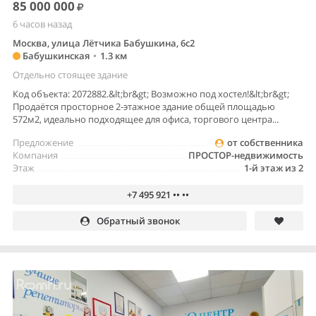
85 000 000
6 часов назад
Москва, улица Лётчика Бабушкина, 6с2
Бабушкинская
•
1.3 км
Отдельно стоящее здание
Код объекта: 2072882.&lt;br&gt; Возможно под хостел!&lt;br&gt;
Продаётся просторное 2-этажное здание общей площадью
572м2, идеально подходящее для офиса, торгового центра...
Предложение
от собственника
Компания
ПРОСТОР-недвижимость
Этаж
1-й этаж из 2
+7 495 921 •• ••
Обратный звонок