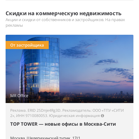
Скидки на коммерческую недвижимость
Акции и скидки от собственников и застройщиков. На правах
рекламы
От застройщика
MR Office
Реклама. ERID 2SDnje4Rg3D. Рекламодатель: ООО «ТПУ «СИТИ
2», ИНН 9710080053.
Юридическая информация
TOP TOWER — новые офисы в Москва-Сити
Москва, Шелепихинский тупик, 17/1