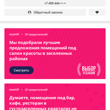
+7 499 444 •• ••
Обратный звонок
•
20 предложений
Мы подобрали лучшие
предложения помещений под
салон красоты в заселенных
районах
Смотреть
•
25 предложений
Думаете, помещение под бар,
кафе, ресторан в
густозаселенных кварталах не