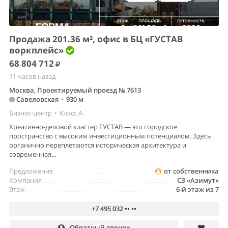
Продажа 201.36 м², офис в БЦ «ГУСТАВ
воркплейс»
68 804 712
11 часов назад
Москва, Проектируемый проезд № 7613
Савеловская
•
930 м
Бизнес-центр
•
Класс A
Креативно-деловой кластер ГУСТАВ — это городское
пространство с высоким инвестиционным потенциалом. Здесь
органично переплетаются историческая архитектура и
современная...
Предложение
от собственника
Компания
СЗ «Азимут»
Этаж
6-й этаж из 7
+7 495 032 •• ••
Обратный звонок