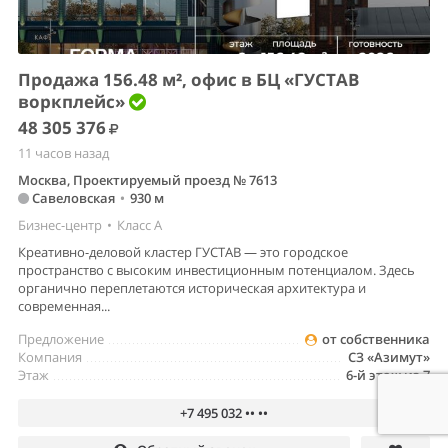
Продажа 156.48 м², офис в БЦ «ГУСТАВ
воркплейс»
48 305 376
11 часов назад
Москва, Проектируемый проезд № 7613
Савеловская
•
930 м
Бизнес-центр
•
Класс A
Креативно-деловой кластер ГУСТАВ — это городское
пространство с высоким инвестиционным потенциалом. Здесь
органично переплетаются историческая архитектура и
современная...
Предложение
от собственника
Компания
СЗ «Азимут»
Этаж
6-й этаж из 7
+7 495 032 •• ••