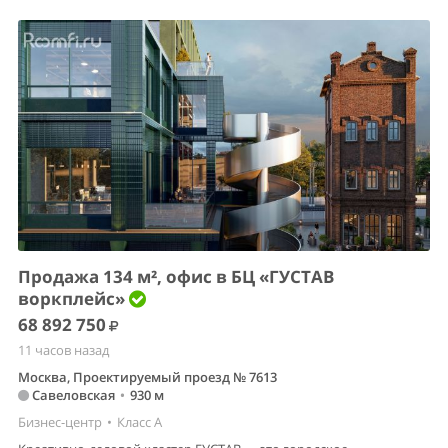
Продажа 134 м², офис в БЦ «ГУСТАВ
воркплейс»
68 892 750
11 часов назад
Москва, Проектируемый проезд № 7613
Савеловская
•
930 м
Бизнес-центр
•
Класс A