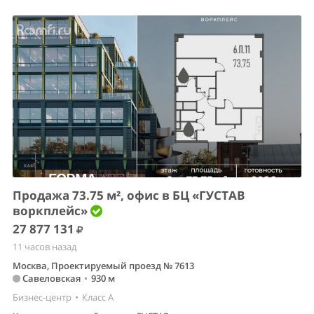
Продажа 73.75 м², офис в БЦ «ГУСТАВ
воркплейс»
27 877 131
11 часов назад
Москва, Проектируемый проезд № 7613
Савеловская
•
930 м
Бизнес-центр
•
Класс A