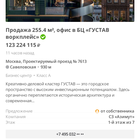
Продажа 255.4 м², офис в БЦ «ГУСТАВ
воркплейс»
123 224 115
11 часов назад
Москва, Проектируемый проезд № 7613
Савеловская
•
930 м
Бизнес-центр
•
Класс A
Креативно-деловой кластер ГУСТАВ — это городское
пространство с высоким инвестиционным потенциалом. Здесь
органично переплетаются историческая архитектура и
современная...
Предложение
от собственника
Компания
СЗ «Азимут»
Этаж
1-й этаж из 7
+7 495 032 •• ••