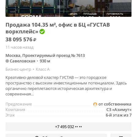
Продажа 104.35 м², офис в БЦ «ГУСТАВ
воркплейс»
38 095 576
11 часов назад
Москва, Проектируемый проезд № 7613
Савеловская
•
930 м
Бизнес-центр
•
Класс A
Креативно-деловой кластер ГУСТАВ — это городское
пространство с высоким инвестиционным потенциалом. Здесь
органично переплетаются историческая архитектура и
современная...
Предложение
от собственника
Компания
СЗ «Азимут»
Этаж
6-й этаж из 7
+7 495 032 •• ••