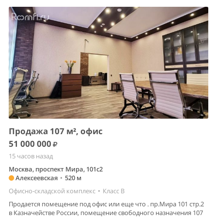
Продажа 107 м², офис
51 000 000
15 часов назад
Москва, проспект Мира, 101с2
Алексеевская
•
520 м
Офисно-складской комплекс
•
Класс B
Продается помещение под офис или еще что . пр.Мира 101 стр.2
в Казначействе России, помещение свободного назначения 107