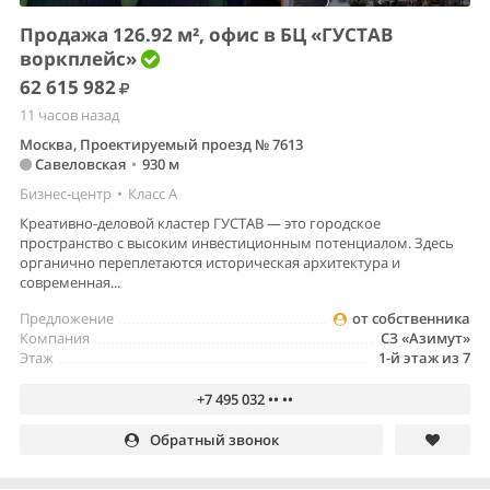
Продажа 126.92 м², офис в БЦ «ГУСТАВ
воркплейс»
62 615 982
11 часов назад
Москва, Проектируемый проезд № 7613
Савеловская
•
930 м
Бизнес-центр
•
Класс A
Креативно-деловой кластер ГУСТАВ — это городское
пространство с высоким инвестиционным потенциалом. Здесь
органично переплетаются историческая архитектура и
современная...
Предложение
от собственника
Компания
СЗ «Азимут»
Этаж
1-й этаж из 7
+7 495 032 •• ••
Обратный звонок