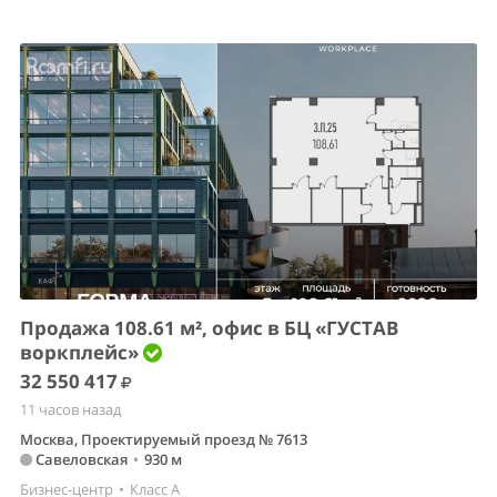
Продажа 108.61 м², офис в БЦ «ГУСТАВ
воркплейс»
32 550 417
11 часов назад
Москва, Проектируемый проезд № 7613
Савеловская
•
930 м
Бизнес-центр
•
Класс A