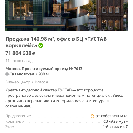
Продажа 140.98 м², офис в БЦ «ГУСТАВ
воркплейс»
71 804 638
11 часов назад
Москва, Проектируемый проезд № 7613
Савеловская
•
930 м
Бизнес-центр
•
Класс A
Креативно-деловой кластер ГУСТАВ — это городское
пространство с высоким инвестиционным потенциалом. Здесь
органично переплетаются историческая архитектура и
современная...
Предложение
от собственника
Компания
СЗ «Азимут»
Этаж
1-й этаж из 7