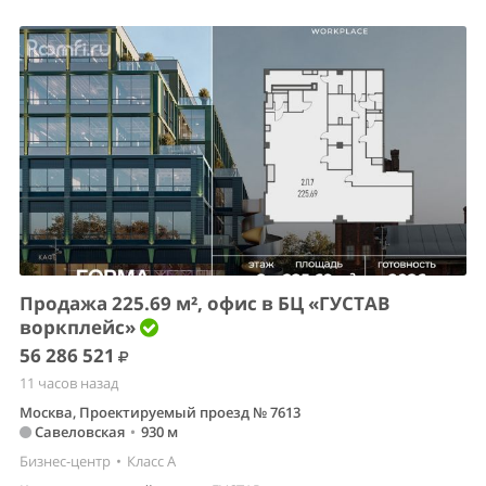
Продажа 225.69 м², офис в БЦ «ГУСТАВ
воркплейс»
56 286 521
11 часов назад
Москва, Проектируемый проезд № 7613
Савеловская
•
930 м
Бизнес-центр
•
Класс A