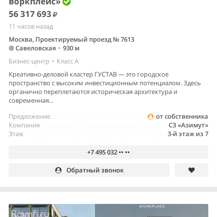
воркплейс»
56 317 693
11 часов назад
Москва, Проектируемый проезд № 7613
Савеловская
•
930 м
Бизнес-центр
•
Класс A
Креативно-деловой кластер ГУСТАВ — это городское
пространство с высоким инвестиционным потенциалом. Здесь
органично переплетаются историческая архитектура и
современная...
Предложение
от собственника
Компания
СЗ «Азимут»
Этаж
3-й этаж из 7
+7 495 032 •• ••
Обратный звонок