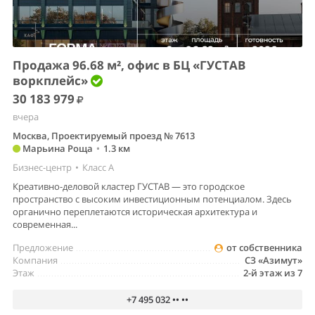
Продажа 96.68 м², офис в БЦ «ГУСТАВ
воркплейс»
30 183 979
вчера
Москва, Проектируемый проезд № 7613
Марьина Роща
•
1.3 км
Бизнес-центр
•
Класс A
Креативно-деловой кластер ГУСТАВ — это городское
пространство с высоким инвестиционным потенциалом. Здесь
органично переплетаются историческая архитектура и
современная...
Предложение
от собственника
Компания
СЗ «Азимут»
Этаж
2-й этаж из 7
+7 495 032 •• ••