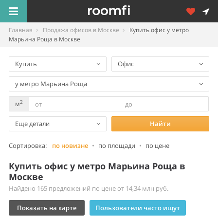
Главная
Продажа офисов в Москве
Купить офис у метро
Марьина Роща в Москве
Купить
Офис
у метро Марьина Роща
2
м
Еще детали
Найти
Сортировка:
по новизне
•
по площади
•
по цене
Купить офис у метро Марьина Роща в
Москве
Найдено 165 предложений по цене от 14,34 млн руб.
Показать на карте
Пользователи часто ищут