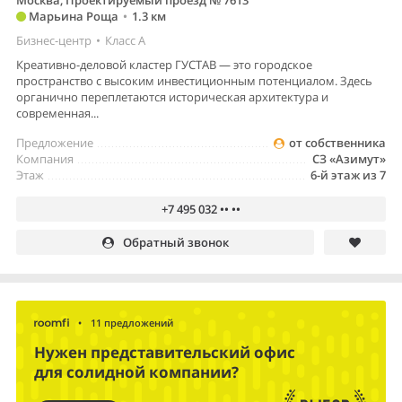
Москва, Проектируемый проезд № 7613
Марьина Роща
•
1.3 км
Бизнес-центр
•
Класс A
Креативно-деловой кластер ГУСТАВ — это городское
пространство с высоким инвестиционным потенциалом. Здесь
органично переплетаются историческая архитектура и
современная...
Предложение
от собственника
Компания
СЗ «Азимут»
Этаж
6-й этаж из 7
+7 495 032 •• ••
Обратный звонок
•
11 предложений
Нужен представительский офис
для солидной компании?