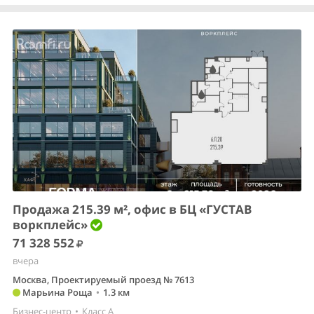
Продажа 215.39 м², офис в БЦ «ГУСТАВ
воркплейс»
71 328 552
вчера
Москва, Проектируемый проезд № 7613
Марьина Роща
•
1.3 км
Бизнес-центр
•
Класс A