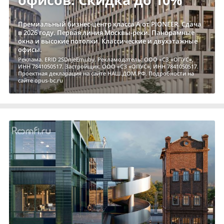
Премиальный бизнес-центр класса А от PIONEER. Сдача
в 2026 году. Первая линия Москвы-реки. Панорамные
окна и высокие потолки. Классические и двухэтажные
офисы.
Реклама. ERID 2SDnjeEmuby. Рекламодатель: ООО «СЗ «ОПУС»,
ИНН 7841050517. Застройщик: ООО «СЗ «ОПУС», ИНН 7841050517.
Проектная декларация на сайте НАШ.ДОМ.РФ. Подробности на
сайте opus-bc.ru