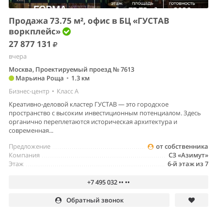
Продажа 73.75 м², офис в БЦ «ГУСТАВ
воркплейс»
27 877 131
вчера
Москва, Проектируемый проезд № 7613
Марьина Роща
•
1.3 км
Бизнес-центр
•
Класс A
Креативно-деловой кластер ГУСТАВ — это городское
пространство с высоким инвестиционным потенциалом. Здесь
органично переплетаются историческая архитектура и
современная...
Предложение
от собственника
Компания
СЗ «Азимут»
Этаж
6-й этаж из 7
+7 495 032 •• ••
Обратный звонок