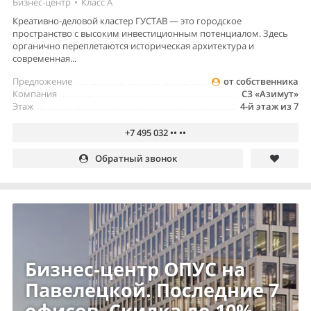
Бизнес-центр
•
Класс A
Креативно-деловой кластер ГУСТАВ — это городское
пространство с высоким инвестиционным потенциалом. Здесь
органично переплетаются историческая архитектура и
современная...
Предложение
от собственника
Компания
СЗ «Азимут»
Этаж
4-й этаж из 7
+7 495 032 •• ••
Обратный звонок
Бизнес-центр ОПУС на
Павелецкой. Последние 7
офисов. Скидка до 10%