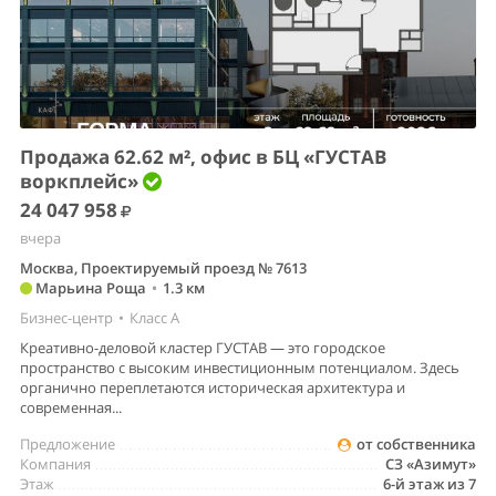
Продажа 62.62 м², офис в БЦ «ГУСТАВ
воркплейс»
24 047 958
вчера
Москва, Проектируемый проезд № 7613
Марьина Роща
•
1.3 км
Бизнес-центр
•
Класс A
Креативно-деловой кластер ГУСТАВ — это городское
пространство с высоким инвестиционным потенциалом. Здесь
органично переплетаются историческая архитектура и
современная...
Предложение
от собственника
Компания
СЗ «Азимут»
Этаж
6-й этаж из 7