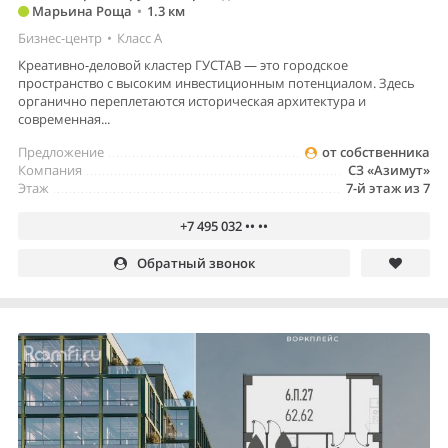
Марьина Роща
•
1.3 км
Бизнес-центр
•
Класс A
Креативно-деловой кластер ГУСТАВ — это городское
пространство с высоким инвестиционным потенциалом. Здесь
органично переплетаются историческая архитектура и
современная...
Предложение
от собственника
Компания
СЗ «Азимут»
Этаж
7-й этаж из 7
+7 495 032 •• ••
Обратный звонок