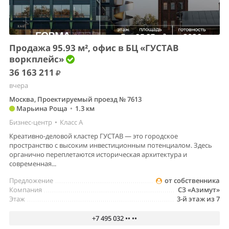
Продажа 95.93 м², офис в БЦ «ГУСТАВ
воркплейс»
36 163 211
вчера
Москва, Проектируемый проезд № 7613
Марьина Роща
•
1.3 км
Бизнес-центр
•
Класс A
Креативно-деловой кластер ГУСТАВ — это городское
пространство с высоким инвестиционным потенциалом. Здесь
органично переплетаются историческая архитектура и
современная...
Предложение
от собственника
Компания
СЗ «Азимут»
Этаж
3-й этаж из 7
+7 495 032 •• ••