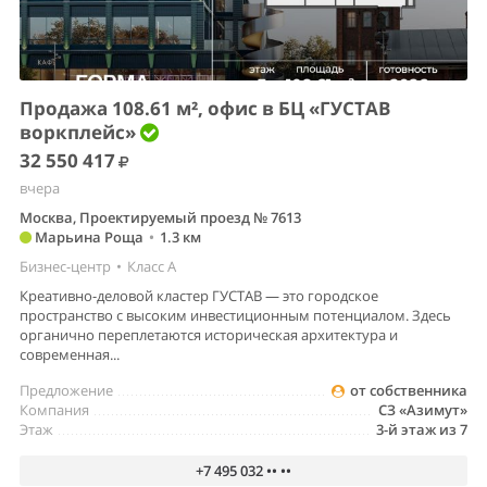
Продажа 108.61 м², офис в БЦ «ГУСТАВ
воркплейс»
32 550 417
вчера
Москва, Проектируемый проезд № 7613
Марьина Роща
•
1.3 км
Бизнес-центр
•
Класс A
Креативно-деловой кластер ГУСТАВ — это городское
пространство с высоким инвестиционным потенциалом. Здесь
органично переплетаются историческая архитектура и
современная...
Предложение
от собственника
Компания
СЗ «Азимут»
Этаж
3-й этаж из 7
+7 495 032 •• ••