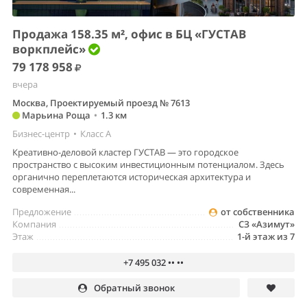
Продажа 158.35 м², офис в БЦ «ГУСТАВ
воркплейс»
79 178 958
вчера
Москва, Проектируемый проезд № 7613
Марьина Роща
•
1.3 км
Бизнес-центр
•
Класс A
Креативно-деловой кластер ГУСТАВ — это городское
пространство с высоким инвестиционным потенциалом. Здесь
органично переплетаются историческая архитектура и
современная...
Предложение
от собственника
Компания
СЗ «Азимут»
Этаж
1-й этаж из 7
+7 495 032 •• ••
Обратный звонок