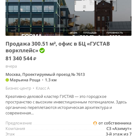
Продажа 300.51 м², офис в БЦ «ГУСТАВ
воркплейс»
81 340 544
вчера
Москва, Проектируемый проезд № 7613
Марьина Роща
•
1.3 км
Бизнес-центр
•
Класс A
Креативно-деловой кластер ГУСТАВ — это городское
пространство с высоким инвестиционным потенциалом. Здесь
органично переплетаются историческая архитектура и
современная...
Предложение
от собственника
Компания
СЗ «Азимут»
Этаж
3-й этаж из 7