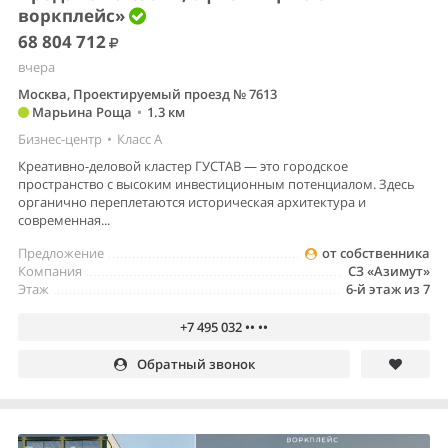
воркплейс»
68 804 712
вчера
Москва, Проектируемый проезд № 7613
Марьина Роща
•
1.3 км
Бизнес-центр
•
Класс A
Креативно-деловой кластер ГУСТАВ — это городское
пространство с высоким инвестиционным потенциалом. Здесь
органично переплетаются историческая архитектура и
современная...
Предложение
от собственника
Компания
СЗ «Азимут»
Этаж
6-й этаж из 7
+7 495 032 •• ••
Обратный звонок