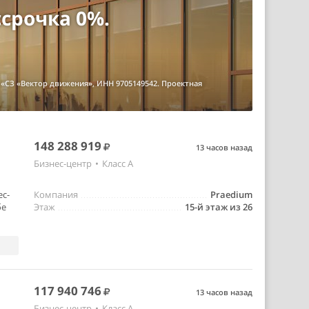
ссрочка 0%.
«СЗ «Вектор движения», ИНН 9705149542. Проектная
148 288 919
13 часов назад
Бизнес-центр
•
Класс A
ес-
Компания
Praedium
бе
Этаж
15-й этаж из 26
117 940 746
13 часов назад
Бизнес-центр
•
Класс A