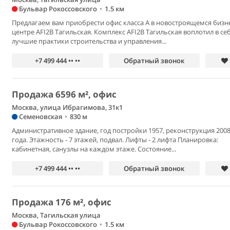
Бульвар Рокоссовского
•
1.5 км
Предлагаем вам приобрести офис класса А в новостроящемся бизн
центре AFI2B Тагильская. Комплекс AFI2B Тагильская воплотил в се
лучшие практики строительства и управления...
+7 499 444 •• ••
Обратный звонок
Продажа 6596 м², офис
Москва, улица Ибрагимова, 31к1
Семеновская
•
830 м
Административное здание, год постройки 1957, реконструкция 200
года. Этажность - 7 этажей, подвал. Лифты - 2 лифта Планировка:
кабинетная, санузлы на каждом этаже. Состояние...
+7 499 444 •• ••
Обратный звонок
Продажа 176 м², офис
Москва, Тагильская улица
Бульвар Рокоссовского
•
1.5 км