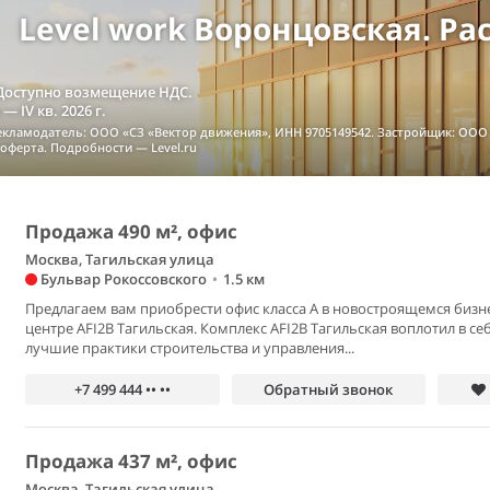
Level work Воронцовская. Ра
 Доступно возмещение НДС.
 IV кв. 2026 г.
екламодатель: ООО «СЗ «Вектор движения», ИНН 9705149542. Застройщик: ООО 
оферта. Подробности — Level.ru
Продажа 490 м², офис
Москва, Тагильская улица
Бульвар Рокоссовского
•
1.5 км
Предлагаем вам приобрести офис класса А в новостроящемся бизн
центре AFI2B Тагильская. Комплекс AFI2B Тагильская воплотил в се
лучшие практики строительства и управления...
+7 499 444 •• ••
Обратный звонок
Продажа 437 м², офис
Москва, Тагильская улица