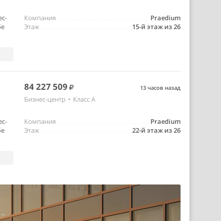
ес-
Компания
Praedium
бе
Этаж
15-й этаж из 26
84 227 509
13 часов назад
Бизнес-центр
•
Класс A
ес-
Компания
Praedium
бе
Этаж
22-й этаж из 26