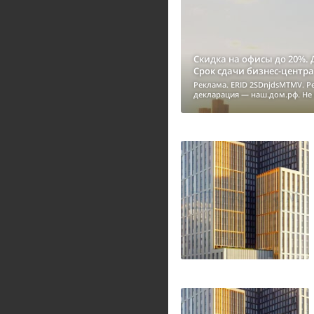
Скидка на офисы до 20%.
Срок сдачи бизнес-центра —
Реклама. ERID 2SDnjdsMTMV. Р
декларация — наш.дом.рф. Не 