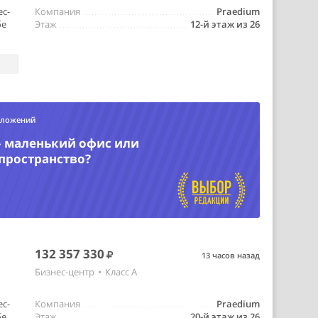
ес-
Компания
Praedium
бе
Этаж
12-й этаж из 26
дложений
– маленький офис или
пространство?
132 357 330
13 часов назад
Бизнес-центр
•
Класс A
ес-
Компания
Praedium
бе
Этаж
20-й этаж из 26