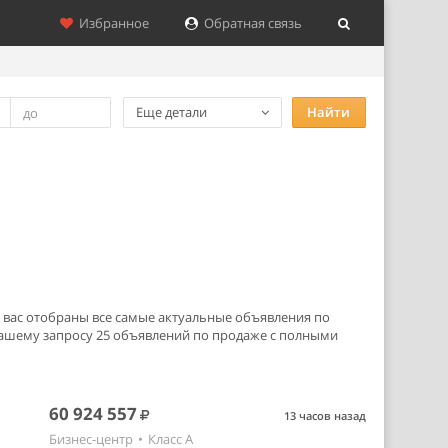
Избранное
Обратная связь
Еще детали
Найти
я вас отобраны все самые актуальные объявления по
ашему запросу 25 объявлений по продаже с полными
60 924 557
13 часов назад
Бизнес-центр
•
Класс A