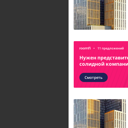
•
11 предложений
Нужен представит
солидной компан
Смотреть