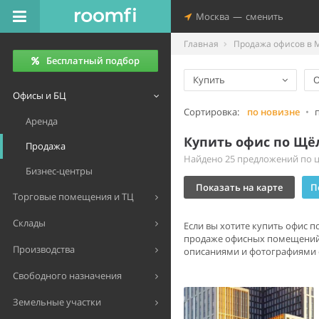
Москва
—
сменить
Главная
Продажа офисов в 
Бесплатный подбор
Купить
Офисы и БЦ
Сортировка:
по новизне
•
Аренда
Купить офис по Щё
Продажа
Найдено 25 предложений по це
Бизнес-центры
Показать на карте
П
Торговые помещения и ТЦ
Склады
Если вы хотите купить офис п
продаже офисных помещений 
Производства
описаниями и фотографиями о
Свободного назначения
Земельные участки