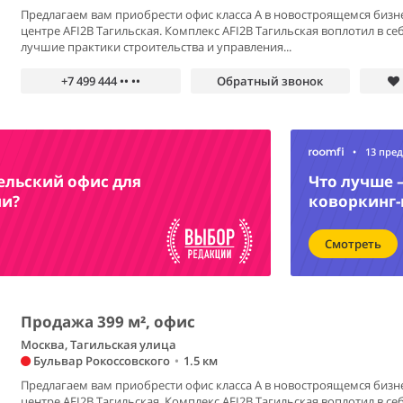
Предлагаем вам приобрести офис класса А в новостроящемся бизн
центре AFI2B Тагильская. Комплекс AFI2B Тагильская воплотил в се
лучшие практики строительства и управления...
+7 499 444 •• ••
Обратный звонок
•
13 пре
ельский офис для
Что лучше 
ии?
коворкинг-
Смотреть
Продажа 399 м², офис
Москва, Тагильская улица
Бульвар Рокоссовского
•
1.5 км
Предлагаем вам приобрести офис класса А в новостроящемся бизн
центре AFI2B Тагильская. Комплекс AFI2B Тагильская воплотил в се