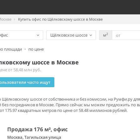
Москве
Купить офис по Щёлковскому шоссе в Москве
2
Офис
Щёлковское шоссе
м
по площади
•
по цене
лковскому шоссе в Москве
не от 58,48 млн руб.
ользователи часто ищут
о Щёлковскому шоссе от собственника и без комиссии, на Румфи.ру дл
без посредников в Москве. Прямо сейчас мы можем предложить по в
т 175.97 квадратных метров по цене от 58.48 миллионов рублей.
Продажа 176 м², офис
Москва, Тагильская улица