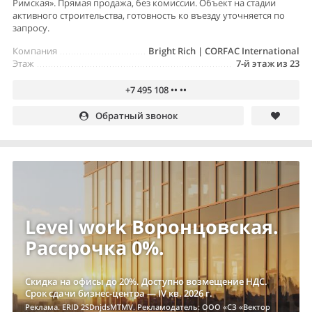
Римская». Прямая продажа, без комиссии. Объект на стадии
активного строительства, готовность ко въезду уточняется по
запросу.
Компания
Bright Rich | CORFAC International
Этаж
7-й этаж из 23
+7 495 108 •• ••
Обратный звонок
Level work Воронцовская.
Рассрочка 0%.
Скидка на офисы до 20%. Доступно возмещение НДС.
Срок сдачи бизнес-центра — IV кв. 2026 г.
Реклама. ERID 2SDnjdsMTMV. Рекламодатель: ООО «СЗ «Вектор