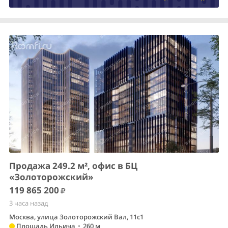
Продажа 249.2 м², офис в БЦ
«Золоторожский»
119 865 200
3 часа назад
Москва, улица Золоторожский Вал, 11с1
Площадь Ильича
•
260 м