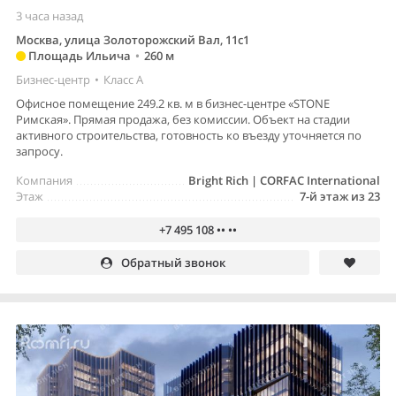
3 часа назад
Москва, улица Золоторожский Вал, 11с1
Площадь Ильича
•
260 м
Бизнес-центр
•
Класс A
Офисное помещение 249.2 кв. м в бизнес-центре «STONE
Римская». Прямая продажа, без комиссии. Объект на стадии
активного строительства, готовность ко въезду уточняется по
запросу.
Компания
Bright Rich | CORFAC International
Этаж
7-й этаж из 23
+7 495 108 •• ••
Обратный звонок