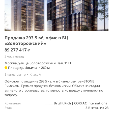
Продажа 293.5 м², офис в БЦ
«Золоторожский»
89 277 417
3 часа назад
Москва, улица Золоторожский Вал, 11с1
Площадь Ильича
•
260 м
Бизнес-центр
•
Класс A
Офисное помещение 293.5 кв. м в бизнес-центре «STONE
Римская». Прямая продажа, без комиссии. Объект на стадии
активного строительства, готовность ко въезду уточняется по
запросу.
Компания
Bright Rich | CORFAC International
Этаж
3-й этаж из 23