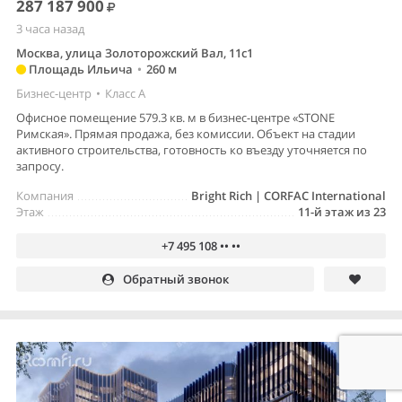
287 187 900
3 часа назад
Москва, улица Золоторожский Вал, 11с1
Площадь Ильича
•
260 м
Бизнес-центр
•
Класс A
Офисное помещение 579.3 кв. м в бизнес-центре «STONE
Римская». Прямая продажа, без комиссии. Объект на стадии
активного строительства, готовность ко въезду уточняется по
запросу.
Компания
Bright Rich | CORFAC International
Этаж
11-й этаж из 23
+7 495 108 •• ••
Обратный звонок