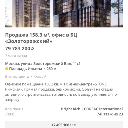
Продажа 158.3 м², офис в БЦ
«Золоторожский»
79 783 200
3 часа назад
Москва, улица Золоторожский Вал, 11с1
Площадь Ильича
•
260 м
Бизнес-центр
•
Класс A
Офисное помещение 158.3 кв. м в бизнес-центре «STONE
Римская». Прямая продажа, без комиссии. Объект на стадии
активного строительства, готовность ко въезду уточняется по
запросу.
Компания
Bright Rich | CORFAC International
Этаж
7-й этаж из 23
+7 495 108 •• ••