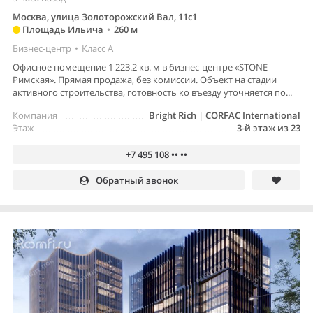
Москва, улица Золоторожский Вал, 11с1
Площадь Ильича
•
260 м
Бизнес-центр
•
Класс A
Офисное помещение 1 223.2 кв. м в бизнес-центре «STONE
Римская». Прямая продажа, без комиссии. Объект на стадии
активного строительства, готовность ко въезду уточняется по...
Компания
Bright Rich | CORFAC International
Этаж
3-й этаж из 23
+7 495 108 •• ••
Обратный звонок