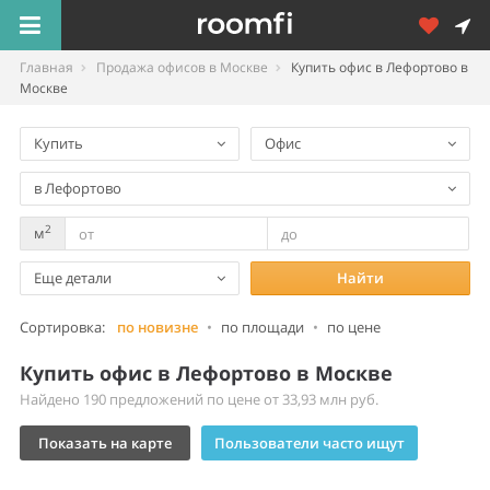
Главная
Продажа офисов в Москве
Купить офис в Лефортово в
Москве
Купить
Офис
в Лефортово
2
м
Еще детали
Найти
Сортировка:
по новизне
•
по площади
•
по цене
Купить офис в Лефортово в Москве
Найдено 190 предложений по цене от 33,93 млн руб.
Показать на карте
Пользователи часто ищут