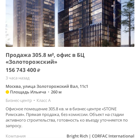
Продажа 305.8 м², офис в БЦ
«Золоторожский»
156 743 400
3 часа назад
Москва, улица Золоторожский Вал, 11с1
Площадь Ильича
•
260 м
Бизнес-центр
•
Класс A
Офисное помещение 305.8 кв. м в бизнес-центре «STONE
Римская». Прямая продажа, без комиссии. Объект на стадии
активного строительства, готовность ко въезду уточняется по
запросу.
Компания
Bright Rich | CORFAC International