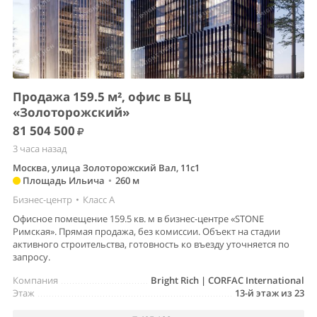
Продажа 159.5 м², офис в БЦ
«Золоторожский»
81 504 500
3 часа назад
Москва, улица Золоторожский Вал, 11с1
Площадь Ильича
•
260 м
Бизнес-центр
•
Класс A
Офисное помещение 159.5 кв. м в бизнес-центре «STONE
Римская». Прямая продажа, без комиссии. Объект на стадии
активного строительства, готовность ко въезду уточняется по
запросу.
Компания
Bright Rich | CORFAC International
Этаж
13-й этаж из 23