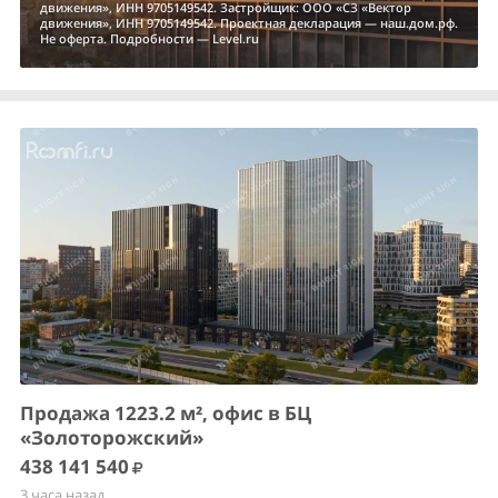
движения», ИНН 9705149542. Застройщик: ООО «СЗ «Вектор
движения», ИНН 9705149542. Проектная декларация — наш.дом.рф.
Не оферта. Подробности — Level.ru
Продажа 1223.2 м², офис в БЦ
«Золоторожский»
438 141 540
3 часа назад