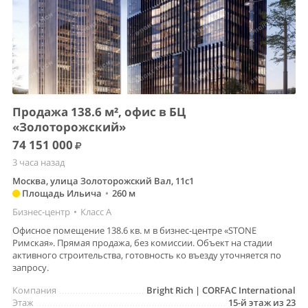
Продажа 138.6 м², офис в БЦ
«Золоторожский»
74 151 000
3 часа назад
Москва, улица Золоторожский Вал, 11с1
Площадь Ильича
•
260 м
Бизнес-центр
•
Класс A
Офисное помещение 138.6 кв. м в бизнес-центре «STONE
Римская». Прямая продажа, без комиссии. Объект на стадии
активного строительства, готовность ко въезду уточняется по
запросу.
Компания
Bright Rich | CORFAC International
Этаж
15-й этаж из 23