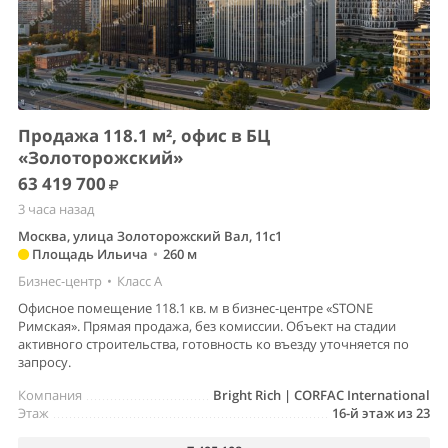
Продажа 118.1 м², офис в БЦ
«Золоторожский»
63 419 700
3 часа назад
Москва, улица Золоторожский Вал, 11с1
Площадь Ильича
•
260 м
Бизнес-центр
•
Класс A
Офисное помещение 118.1 кв. м в бизнес-центре «STONE
Римская». Прямая продажа, без комиссии. Объект на стадии
активного строительства, готовность ко въезду уточняется по
запросу.
Компания
Bright Rich | CORFAC International
Этаж
16-й этаж из 23