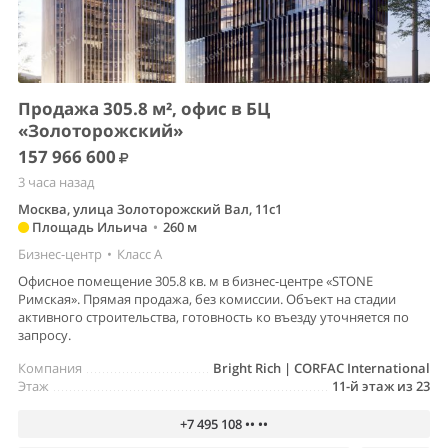
Продажа 305.8 м², офис в БЦ
«Золоторожский»
157 966 600
3 часа назад
Москва, улица Золоторожский Вал, 11с1
Площадь Ильича
•
260 м
Бизнес-центр
•
Класс A
Офисное помещение 305.8 кв. м в бизнес-центре «STONE
Римская». Прямая продажа, без комиссии. Объект на стадии
активного строительства, готовность ко въезду уточняется по
запросу.
Компания
Bright Rich | CORFAC International
Этаж
11-й этаж из 23
+7 495 108 •• ••