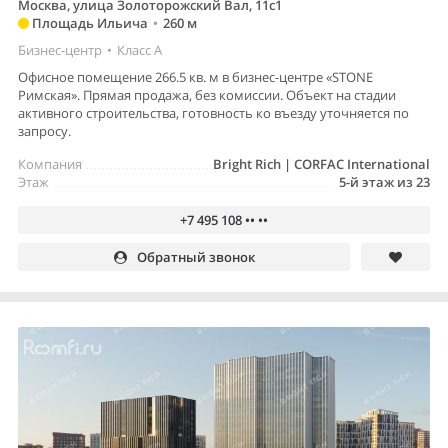
Москва, улица Золоторожский Вал, 11с1
Площадь Ильича
•
260 м
Бизнес-центр
•
Класс A
Офисное помещение 266.5 кв. м в бизнес-центре «STONE
Римская». Прямая продажа, без комиссии. Объект на стадии
активного строительства, готовность ко въезду уточняется по
запросу.
Компания
Bright Rich | CORFAC International
Этаж
5-й этаж из 23
+7 495 108 •• ••
Обратный звонок