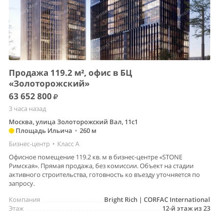
Продажа 119.2 м², офис в БЦ
«Золоторожский»
63 652 800
3 часа назад
Москва, улица Золоторожский Вал, 11с1
Площадь Ильича
•
260 м
Бизнес-центр
•
Класс A
Офисное помещение 119.2 кв. м в бизнес-центре «STONE
Римская». Прямая продажа, без комиссии. Объект на стадии
активного строительства, готовность ко въезду уточняется по
запросу.
Компания
Bright Rich | CORFAC International
Этаж
12-й этаж из 23