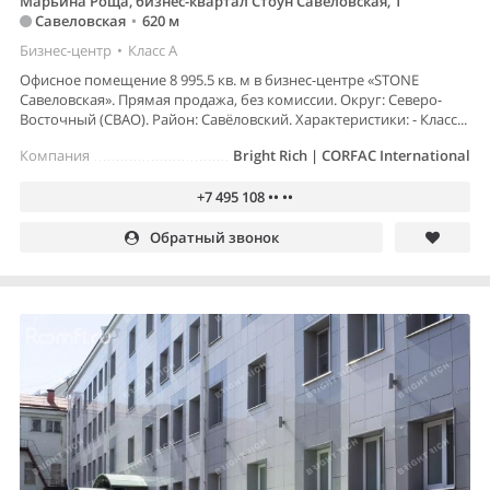
Марьина Роща, бизнес-квартал Стоун Савёловская, 1
Савеловская
•
620 м
Бизнес-центр
•
Класс A
Офисное помещение 8 995.5 кв. м в бизнес-центре «STONE
Савеловская». Прямая продажа, без комиссии. Округ: Северо-
Восточный (СВАО). Район: Савёловский. Характеристики: - Класс...
Компания
Bright Rich | CORFAC International
+7 495 108 •• ••
Обратный звонок