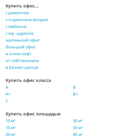
Купить офис...
с ремонтом
с отдельным входом
с мебелью
с юр. адресом
маленький офис
большой офис
в стиле лофт
от собственника
в бизнес-центре
Купить офис класса
A
B
A+
B+
C
Купить офис площадью
10 м²
30 м²
15 м²
50 м²
20 м²
80 м²