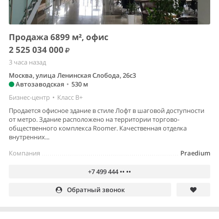
Продажа 6899 м², офис
2 525 034 000
3 часа назад
Москва, улица Ленинская Слобода, 26с3
Автозаводская
•
530 м
Бизнес-центр
•
Класс B+
Продается офисное здание в стиле Лофт в шаговой доступности
от метро. Здание расположено на территории торгово-
общественного комплекса Roomer. Качественная отделка
внутренних...
Компания
Praedium
+7 499 444 •• ••
Обратный звонок