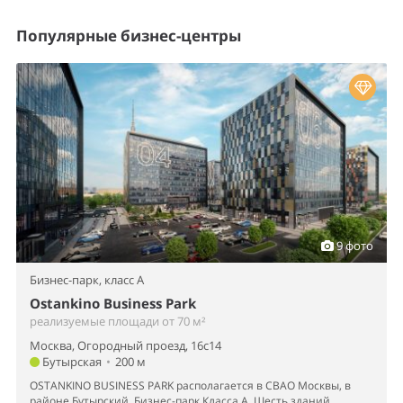
Популярные бизнес-центры
9 фото
Бизнес-парк,
класс A
Ostankino Business Park
реализуемые площади от 70 м²
Москва, Огородный проезд, 16с14
Бутырская
•
200 м
OSTANKINO BUSINESS PARK располагается в СВАО Москвы, в
районе Бутырский. Бизнес-парк Класса А. Шесть зданий