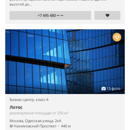
высотой до...
+7 495 480 •• ••
13 фото
Бизнес-центр,
класс A
Лотос
реализуемые площади от 250 м²
Москва, Одесская улица, 2кА
Нахимовский Проспект
•
440 м