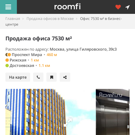
Главная
Продажа офисов в Москве
Офис 7530 м² в бизнес-
центре
Продажа офиса 7530 м²
Расположен по адресу:
Москва, улица Гиляровского, 39с3
Проспект Мира
•
460 м
Рижская
•
1 км
Достоевская
•
1.1 км
На карте