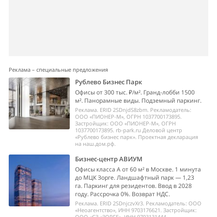
Реклама – специальные предложения
Рублево Бизнес Парк
Офисы от 300 тыс. ₽/м². Гранд-лобби 1500
м². Панорамные виды. Подземный паркинг.
Реклама. ERID 2SDnjdS8zbm. Рекламодатель:
ООО «ПИОНЕР-М», ОГРН 1037700173895.
Застройщик: ООО «ПИОНЕР-М», ОГРН
1037700173895. rb-park.ru Деловой центр
«Рублево бизнес парк». Проектная декларация
на наш.дом.рф.
Бизнес-центр АВИУМ
Офисы класса А от 60 м² в Москве. 1 минута
до МЦК Зорге. Ландшафтный парк — 1,23
га. Паркинг для резидентов. Ввод в 2028
году. Рассрочка 0%. Возврат НДС.
Реклама. ERID 2SDnjczvXr3. Рекламодатель: ООО
«Неоагентство», ИНН 9703176621. Застройщик:
ООО «СЗ «ЗОРГЕ», ИНН 9703131444.