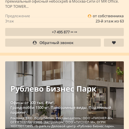
премиальный офисный небоскреб в Москва-Сити от MR Office.
TOP TOWER...
Предложение
от собственника
Этаж
23-й этаж из 63
+7 495 877 •• ••
Обратный звонок
Рублево Бизнес Парк
Офисы от 300 тыс. ₽/м².
Гранд-лобби 1500 м². Панорамные виды. Подземный
паркинг.
Реклама. ERID 2SDnjdS8zbm. Рекламодатель: ООО «ПИОНЕР-М»,
ОГРН 1037700173895. Застройщик: ООО «ПИОНЕР-М», ОГРН
1037700173895. rb-park.ru Деловой центр «Рублево бизнес парк».