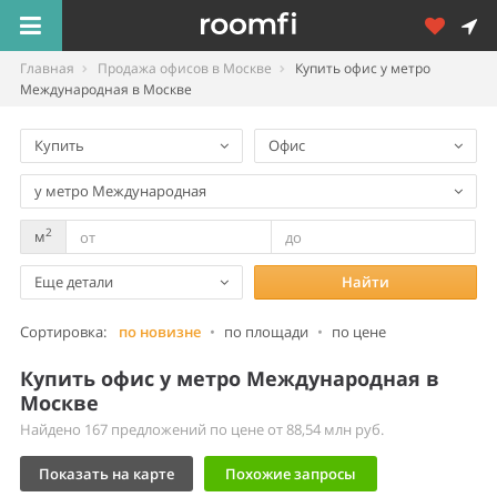
Главная
Продажа офисов в Москве
Купить офис у метро
Международная в Москве
Купить
Офис
у метро Международная
2
м
Еще детали
Найти
Сортировка:
по новизне
•
по площади
•
по цене
Купить офис у метро Международная в
Москве
Найдено 167 предложений по цене от 88,54 млн руб.
Показать на карте
Похожие запросы