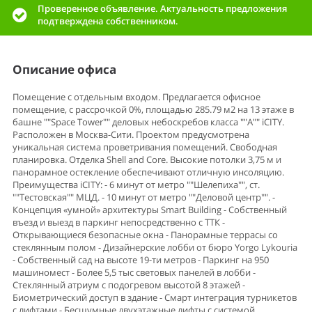
Проверенное объявление. Актуальность предложения
подтверждена собственником.
Описание офиса
Помещение с отдельным входом. Предлагается офисное
помещение, с рассрочкой 0%, площадью 285.79 м2 на 13 этаже в
башне ""Space Tower"" деловых небоскребов класса ""А"" iCITY.
Расположен в Москва-Сити. Проектом предусмотрена
уникальная система проветривания помещений. Свободная
планировка. Отделка Shell and Core. Высокие потолки 3,75 м и
панорамное остекление обеспечивают отличную инсоляцию.
Преимущества iCITY: - 6 минут от метро ""Шелепиха"", ст.
""Тестовская"" МЦД. - 10 минут от метро ""Деловой центр"". -
Концепция «умной» архитектуры Smart Building - Собственный
въезд и выезд в паркинг непосредственно с ТТК -
Открывающиеся безопасные окна - Панорамные террасы со
стеклянным полом - Дизайнерские лобби от бюро Yorgo Lykouria
- Собственный сад на высоте 19-ти метров - Паркинг на 950
машиномест - Более 5,5 тыс световых панелей в лобби -
Стеклянный атриум с подогревом высотой 8 этажей -
Биометрический доступ в здание - Смарт интеграция турникетов
с лифтами - Бесшумные двухэтажные лифты с системой