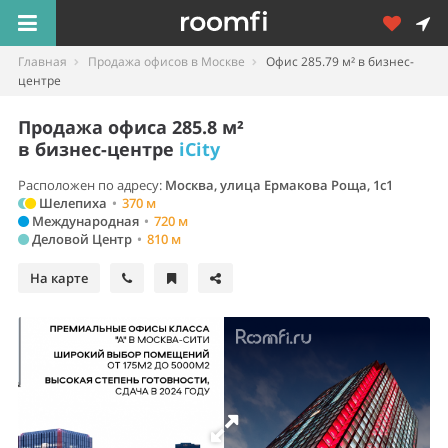
Главная
Продажа офисов в Москве
Офис 285.79 м² в бизнес-
центре
Продажа офиса 285.8 м²
в бизнес-центре
iCity
Расположен по адресу:
Москва, улица Ермакова Роща, 1с1
Шелепиха
•
370 м
Международная
•
720 м
Деловой Центр
•
810 м
На карте