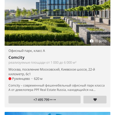
18 фото
Офисный парк,
класс A
Comcity
реализуемые площади от 1 000 до 6 000 м²
Москва, поселение Московский, Киевское шоссе, 22-й
километр, 6с1
Румянцево
•
620 м
Comcity – современный фешенебельный офисный парк класса
А от девелопера PPF Real Estate Russia, находящийся на...
+7 495 799 •• ••