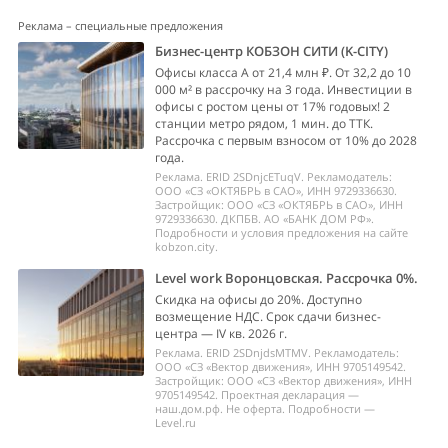
Реклама – специальные предложения
Бизнес-центр КОБЗОН СИТИ (K-CITY)
Офисы класса А от 21,4 млн ₽. От 32,2 до 10
000 м² в рассрочку на 3 года. Инвестиции в
офисы с ростом цены от 17% годовых! 2
станции метро рядом, 1 мин. до ТТК.
Рассрочка с первым взносом от 10% до 2028
года.
Реклама. ERID 2SDnjcETuqV. Рекламодатель:
ООО «СЗ «ОКТЯБРЬ в САО», ИНН 9729336630.
Застройщик: ООО «СЗ «ОКТЯБРЬ в САО», ИНН
9729336630. ДКПБВ. АО «БАНК ДОМ РФ».
Подробности и условия предложения на сайте
kobzon.city.
Level work Воронцовская. Рассрочка 0%.
Скидка на офисы до 20%. Доступно
возмещение НДС. Срок сдачи бизнес-
центра — IV кв. 2026 г.
Реклама. ERID 2SDnjdsMTMV. Рекламодатель:
ООО «СЗ «Вектор движения», ИНН 9705149542.
Застройщик: ООО «СЗ «Вектор движения», ИНН
9705149542. Проектная декларация —
наш.дом.рф. Не оферта. Подробности —
Level.ru