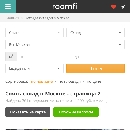
Главная
Аренда складов в Москве
Снять
Склад
Вся Москва
2
м
Еще детали
Найти
Сортировка:
по новизне
•
по площади
•
по цене
Снять склад в Москве - страница 2
Найдено 361 предложение по цене от 4 200 руб. в месяц
Показать на карте
Похожие запросы