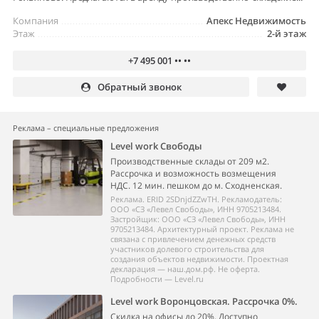
Компания
Апекс Недвижимость
Этаж
2-й этаж
+7 495 001 •• ••
Обратный звонок
Реклама – специальные предложения
Level work Свободы
Производственные склады от 209 м2.
Рассрочка и возможность возмещения
НДС. 12 мин. пешком до м. Сходненская.
Реклама. ERID 2SDnjdZZwTH. Рекламодатель:
ООО «СЗ «Левел Свободы», ИНН 9705213484.
Застройщик: ООО «СЗ «Левел Свободы», ИНН
9705213484. Архитектурный проект. Реклама не
связана с привлечением денежных средств
участников долевого строительства для
создания объектов недвижимости. Проектная
декларация — наш.дом.рф. Не оферта.
Подробности — Level.ru
Level work Воронцовская. Рассрочка 0%.
Скидка на офисы до 20%. Доступно