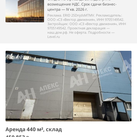
возмещение НДС. Срок сдачи бизнес-
центра — IV кв. 2026 г.
Реклама. ERID 2SDnjdsMTMV. Рекламодатель:
ООО «СЗ «Вектор движения», ИНН 9705149542.
Застройщик: ООО «СЗ «Вектор движения», ИНН
9705149542. Проектная декларация —
наш.дом.рф. Не оферта. Подробности —
Level.ru
Аренда 440 м², склад