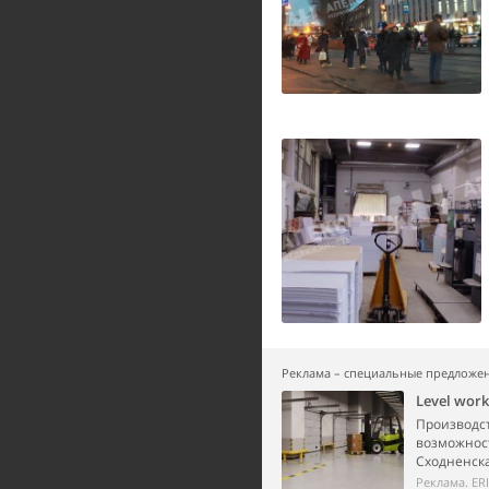
Реклама – специальные предложе
Level wor
Производст
возможност
Сходненска
Реклама. ER