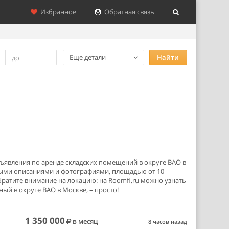
Избранное
Обратная связь
Еще детали
Найти
бъявления по аренде складских помещений в округе ВАО в
лными описаниями и фотографиями, площадью от 10
обратите внимание на локацию: на Roomfi.ru можно узнать
й в округе ВАО в Москве, – просто!
1 350 000
в месяц
8 часов назад