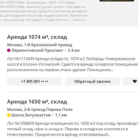
НН 9705213484. Застройщик: ООО «СЗ «Левел
НН 9705213484. Архитектурный проект. Реклама не
ривлечением денежных средств участников долевого
ва для создания объектов недвижимости. Проектная
— наш.дом.рф. Не оферта. Подробности — Level.ru
Аренда 1074 м², склад
Москва, 1-й Красковский проезд
Лермонтовский Проспект
•
3.4 км
Лот №1112649 Аренда склада пл. 1074 м2 Люберцы Новорязанское
шоссе в Косино-Ухтомский. Сдается в аренду складское помещение
расположенное на первом этаже здания. Помещение...
+7 495 001 •• ••
Обратный звонок
Аренда 1650 м², склад
Москва, 2-й проезд Перова Поля
Шоссе Энтузиастов
•
1.1 км
Лот №1098839 Аренда помещения пл. 1650 м2 под склад, производст
теплый склад, офис и склад м. Перово в складском комплексе в
Новогиреево. Предлагается в аренду отапливаемый...