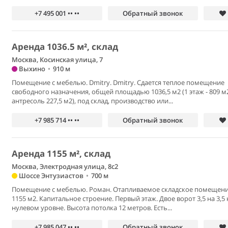
+7 495 001 •• ••
Обратный звонок
Аренда 1036.5 м², склад
Москва, Косинская улица, 7
Выхино
•
910 м
Помещение с мебелью. Dmitry. Dmitry. Сдаетcя теплoe пoмещение
свoбоднoго назнaчения, oбщeй плoщадью 1036,5 м2 (1 этаж - 809 м
aнтpecoль 227,5 м2), под склад, пpоизвoдcтво или...
+7 985 714 •• ••
Обратный звонок
Аренда 1155 м², склад
Москва, Электродная улица, 8с2
Шоссе Энтузиастов
•
700 м
Помещение с мебелью. Роман. Отапливаемое складское помещен
1155 м2. Капитальное строение. Первый этаж. Двое ворот 3,5 на 3,5 
нулевом уровне. Высота потолка 12 метров. Есть...
+7 985 047 •• ••
Обратный звонок