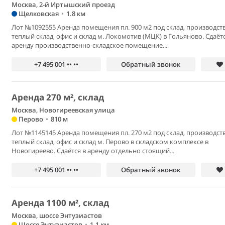
Москва, 2-й Иртышский проезд
Щелковская
•
1.8 км
Лот №1092555 Аренда помещения пл. 900 м2 под склад, производств
теплый склад, офис и склад м. Локомотив (МЦК) в Гольяново. Сдаётс
аренду производственно-складское помещение...
+7 495 001 •• ••
Обратный звонок
Аренда 270 м², склад
Москва, Новогиреевская улица
Перово
•
810 м
Лот №1145145 Аренда помещения пл. 270 м2 под склад, производств
теплый склад, офис и склад м. Перово в складском комплексе в
Новогиреево. Сдаётся в аренду отдельно стоящий...
+7 495 001 •• ••
Обратный звонок
Аренда 1100 м², склад
Москва, шоссе Энтузиастов
Шоссе Энтузиастов
•
1.1 км