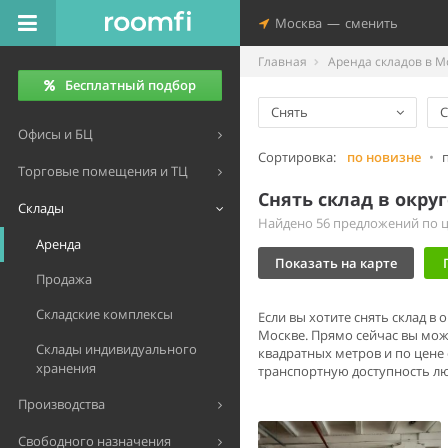
Москва
—
сменить
Главная
Аренда складов в М
Бесплатный подбор
Снять
С
Офисы и БЦ
Сортировка:
по новизне
•
Торговые помещения и ТЦ
Снять склад в окру
Склады
Найдено 56 предложений по це
Аренда
Показать на карте
Продажа
Складские комплексы
Если вы хотите снять склад в
Москве. Прямо сейчас вы мож
Склады индивидуального
квадратных метров и по цене 
хранения
транспортную доступность лю
Производства
Свободного назначения