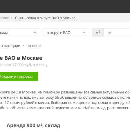
оскве
Снять склад в округе ВАО в Москве
2
клад
в округе ВАО
м
по площади
•
по цене
ге ВАО в Москве
не от 17 000 руб. в месяц
Похожие запросы
 округе ВАО в Москве, на Румфи.ру размещены все самые актуальные о
ете найти по вашему запросу 56 объявлений об аренде складов с по
от 17 тысяч рублей в месяц. Выбирая помещение под склад в аренду, 
бого объекта коммерческой недвижимости. Найти склад, расположенны
Аренда 900 м², склад