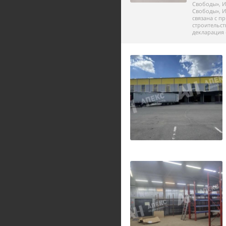
Свободы», И
Свободы», И
связана с п
строительст
декларация 