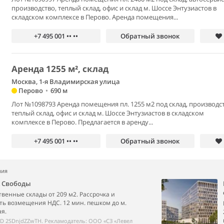
производство, теплый склад, офис и склад м. Шоссе Энтузиастов в
складском комплексе в Перово. Аренда помещения...
+7 495 001 •• ••
Обратный звонок
Аренда 1255 м², склад
Москва, 1-я Владимирская улица
Перово
•
690 м
Лот №1098793 Аренда помещения пл. 1255 м2 под склад, производст
теплый склад, офис и склад м. Шоссе Энтузиастов в складском
комплексе в Перово. Предлагается в аренду...
+7 495 001 •• ••
Обратный звонок
ния
k Свободы
венные склады от 209 м2. Рассрочка и
ь возмещения НДС. 12 мин. пешком до м.
я.
ID 2SDnjdZZwTH. Рекламодатель: ООО «СЗ «Левел