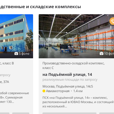
дственные и складские комплексы
5 фото
10 фо
с,
класс B
Производственно-складской комплекс,
класс C
на Подъёмной улице, 14
апросу
реализуемые площади по запросу
е, 37А
Москва, Подъёмная улица, 14с5
Авиамоторная
•
1.4 км
собой современные
«В». Суммарная
ПСК «на Подъёмной улице, 14» – комплекс,
ет 130...
расположенный в ЮВАО Москвы, и состоящий
из несколький...