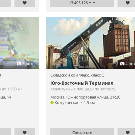
+7 495 125 •• ••
5 фото
4 фо
B
Складской комплекс,
класс C
Юго-Восточный Терминал
до 1 500 м²
реализуемые площади по запросу
ца, 14
Москва, Южнопортовая улица, 21с20
Кожуховская
•
1.5 км
Связаться