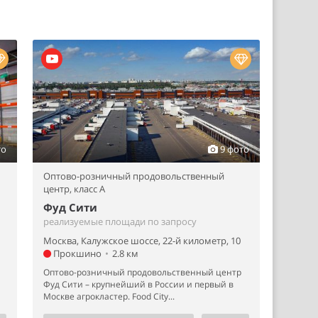
то
9 фото
Оптово-розничный продовольственный
центр,
класс A
Фуд Сити
реализуемые площади по запросу
Москва, Калужское шоссе, 22-й километр, 10
Прокшино
•
2.8 км
Оптово-розничный продовольственный центр
Фуд Сити – крупнейший в России и первый в
Москве агрокластер. Food City...