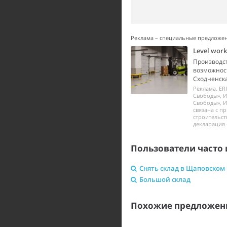
Реклама – специальные предложе
Level wor
Производст
возможност
Сходненска
Реклама. ER
Свободы», И
Свободы», И
связана с п
строительст
декларация 
Пользователи часто 
Снять склад в Щаповском
Большой склад
Похожие предложени