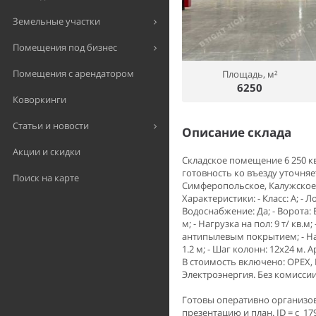
Земельные участки
Помещения под бизнес
Помещения с арендатором
Площадь, м²
6250
Коворкинги
Статьи и новости
Описание склада
Акции и скидки
Складское помещение 6 250 кв
готовность ко въезду уточняе
Поиск на карте
Симферопольское, Калужское. 
Характеристики: - Класс: A; - 
Водоснабжение: Да; - Ворота: В
м; - Нагрузка на пол: 9 т/ кв.
антипылевым покрытием; - Нал
1.2 м; - Шаг колонн: 12x24 м. 
В стоимость включено: OPEX, 
Электроэнергия. Без комиссии
Готовы оперативно организов
презентацию и план. ID = c_17