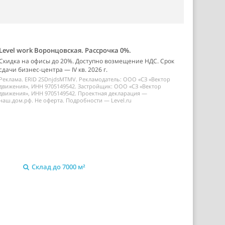
Level work Воронцовская. Рассрочка 0%.
Скидка на офисы до 20%. Доступно возмещение НДС. Срок
сдачи бизнес-центра — IV кв. 2026 г.
Реклама. ERID 2SDnjdsMTMV. Рекламодатель: ООО «СЗ «Вектор
движения», ИНН 9705149542. Застройщик: ООО «СЗ «Вектор
движения», ИНН 9705149542. Проектная декларация —
наш.дом.рф. Не оферта. Подробности — Level.ru
Склад до 7000 м²