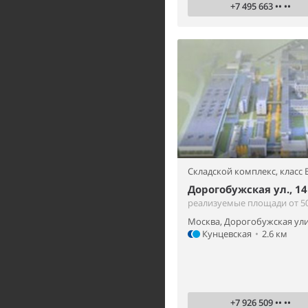
+7 495 663 •• ••
Складской комплекс,
класс 
Дорогобужская ул., 14
реализуемые площади от 50 
Москва, Дорогобужская ули
Кунцевская
•
2.6 км
+7 926 509 •• ••