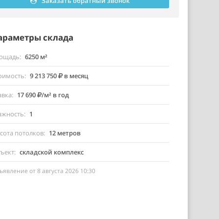
Заказать обратный звонок
араметры склада
ощадь
6250 м²
оимость
9 213 750
в месяц
авка
17 690
/м² в год
ажность
1
сота потолков
12 метров
ъект
складской комплекс
ъявление от 8 августа 2026 10:30