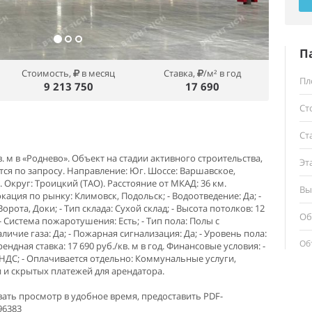
П
Стоимость,
в месяц
Ставка,
/м² в год
Пл
9 213 750
17 690
Ст
Ст
. м в «Роднево». Объект на стадии активного строительства,
Эт
тся по запросу. Направление: Юг. Шоссе: Варшавское,
Округ: Троицкий (ТАО). Расстояние от МКАД: 36 км.
Вы
Локация по рынку: Климовск, Подольск; - Водоотведение: Да; -
орота, Доки; - Тип склада: Сухой склад; - Высота потолков: 12
Об
м; - Система пожаротушения: Есть; - Тип пола: Полы с
ичие газа: Да; - Пожарная сигнализация: Да; - Уровень пола:
Об
Арендная ставка: 17 690 руб./кв. м в год. Финансовые условия: -
НДС; - Оплачивается отдельно: Коммунальные услуги,
 и скрытых платежей для арендатора.
ать просмотр в удобное время, предоставить PDF-
96383