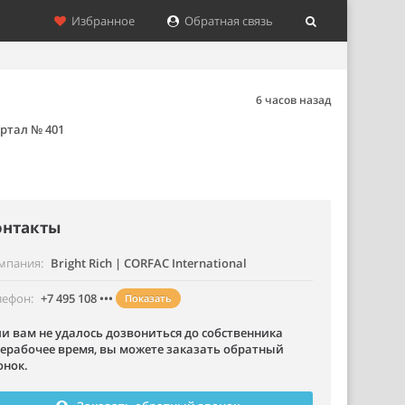
Избранное
Обратная связь
6 часов назад
ртал № 401
онтакты
мпания
Bright Rich | CORFAC International
лефон
+7 495 108 •••
Показать
ли вам не удалось дозвониться до собственника
нерабочее время, вы можете заказать обратный
онок.