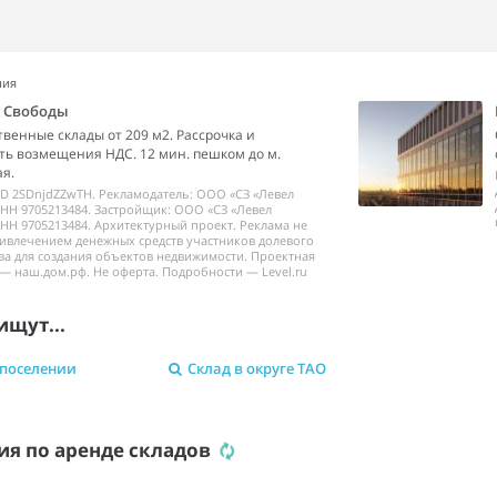
ния
k Свободы
венные склады от 209 м2. Рассрочка и
ь возмещения НДС. 12 мин. пешком до м.
я.
ID 2SDnjdZZwTH. Рекламодатель: ООО «СЗ «Левел
НН 9705213484. Застройщик: ООО «СЗ «Левел
НН 9705213484. Архитектурный проект. Реклама не
ривлечением денежных средств участников долевого
ва для создания объектов недвижимости. Проектная
— наш.дом.рф. Не оферта. Подробности — Level.ru
ищут...
 поселении
Склад в округе ТАО
я по аренде складов