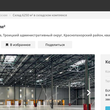
оскве
Склад 6250 м² в складском комплексе
 м²
а, Троицкий административный округ, Краснопахорский район, ква
В избранное
Поделиться
К
Ко
Те
Ес
в 
зв