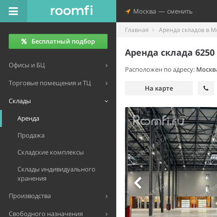
Москва
—
сменить
Главная
Аренда складов в М
Бесплатный подбор
Аренда склада 6250
Офисы и БЦ
Расположен по адресу:
Москв
Торговые помещения и ТЦ
На карте
Склады
Аренда
Продажа
Складские комплексы
Склады индивидуального
хранения
Производства
Свободного назначения