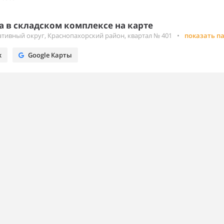
 в складском комплексе на карте
тивный округ, Краснопахорский район, квартал № 401
•
показать п
х
Google Карты