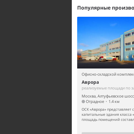
Популярные произво
Офисно-складской комплек
Аврора
реализуемые площади по з
Москва, Алтуфьевское шосс
Отрадное
•
1.4 км
ОСК «Аврора» представляет 
капитальные здания класса 
площадь помещений составля