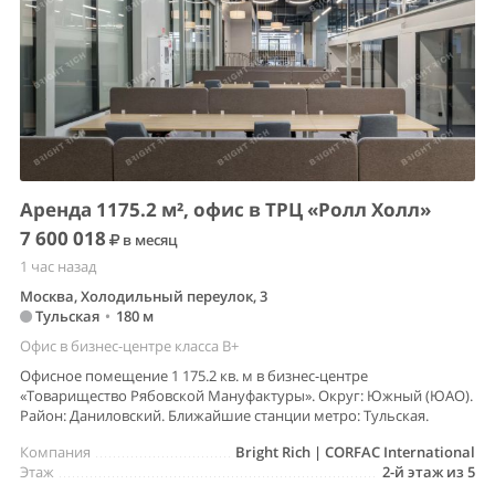
Аренда 1175.2 м², офис в ТРЦ «Ролл Холл»
7 600 018
в месяц
1 час назад
Москва, Холодильный переулок, 3
Тульская
•
180 м
Офис в бизнес-центре класса B+
Офисное помещение 1 175.2 кв. м в бизнес-центре
«Товарищество Рябовской Мануфактуры». Округ: Южный (ЮАО).
Район: Даниловский. Ближайшие станции метро: Тульская.
Компания
Bright Rich | CORFAC International
Этаж
2-й этаж из 5