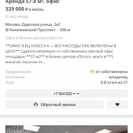
Аренда 57.8 м², офис
329 000
в месяц
4 часа назад
Москва, Одесская улица, 2кС
Нахимовский Проспект
•
500 м
Офис в бизнес-центре класса A
**ОФИС В БЦ КЛАССА А — ВСЕ РАСХОДЫ УЖЕ ВКЛЮЧЕНЫ В
ЦЕНУ** Сдается напрямую от собственника светлый офис
площадью **57 м2** в бизнес-центре «Лотос», всего в **5
минутах пешком от...
Предложение
от собственника
Компания
владелец
Этаж
6-й этаж из 21
+7 924 032 •• ••
Обратный звонок