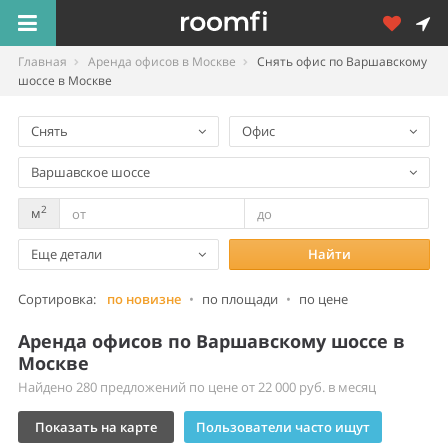
Главная
Аренда офисов в Москве
Снять офис по Варшавскому
шоссе в Москве
Снять
Офис
Варшавское шоссе
2
м
Еще детали
Найти
Сортировка:
по новизне
•
по площади
•
по цене
Аренда офисов по Варшавскому шоссе в
Москве
Найдено 280 предложений по цене от 22 000 руб. в месяц
Показать на карте
Пользователи часто ищут