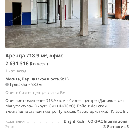
Аренда 718.9 м², офис
2 631 318
в месяц
1 час назад
Москва, Варшавское шоссе, 9с1Б
Тульская
•
980 м
Офис в бизнес-центре класса B+
Офисное помещение 718.9 кв. м в бизнес-центре «Даниловская
Мануфактура». Округ: Южный (ЮАО). Район: Донской.
Ближайшие станции метро: Тульская. Характеристики: - Класс: B...
Компания
Bright Rich | CORFAC International
Этаж
3-й этаж из 6