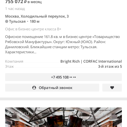
755 072
в месяц
1 час назад
Москва, Холодильный переулок, 3
Тульская
•
180 м
Офис в бизнес-центре класса B+
Офисное помещение 161.8 кв. м в бизнес-центре «Товарищество
Рябовской Мануфактуры». Округ: Южный (ЮАО). Район:
Даниловский. Ближайшие станции метро: Тульская.
Характеристики...
Компания
Bright Rich | CORFAC International
Этаж
3-й этаж из 5
+7 495 108 •• ••
Обратный звонок