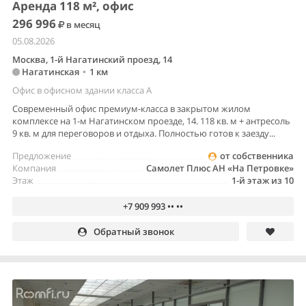
Аренда 118 м², офис
296 996
в месяц
05.08.2026
Москва, 1-й Нагатинский проезд, 14
Нагатинская
•
1 км
Офис в офисном здании класса A
Современный офис премиум-класса в закрытом жилом
комплексе на 1-м Нагатинском проезде, 14. 118 кв. м + антресоль
9 кв. м для переговоров и отдыха. Полностью готов к заезду...
Предложение
от собственника
Компания
Самолет Плюс АН «На Петровке»
Этаж
1-й этаж из 10
+7 909 993 •• ••
Обратный звонок