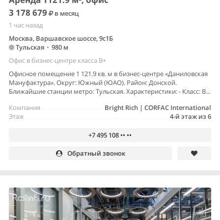
3 178 679
в месяц
1 час назад
Москва, Варшавское шоссе, 9с1Б
Тульская
•
980 м
Офис в бизнес-центре класса B+
Офисное помещение 1 121.9 кв. м в бизнес-центре «Даниловская
Мануфактура». Округ: Южный (ЮАО). Район: Донской.
Ближайшие станции метро: Тульская. Характеристики: - Класс: B...
Компания
Bright Rich | CORFAC International
Этаж
4-й этаж из 6
+7 495 108 •• ••
Обратный звонок