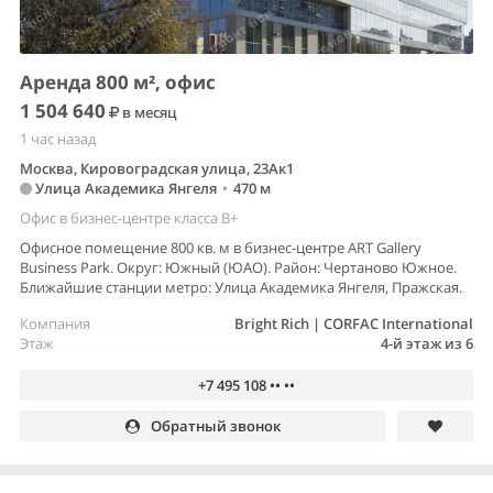
Аренда 800 м², офис
1 504 640
в месяц
1 час назад
Москва, Кировоградская улица, 23Ак1
Улица Академика Янгеля
•
470 м
Офис в бизнес-центре класса B+
Офисное помещение 800 кв. м в бизнес-центре ART Gallery
Business Park. Округ: Южный (ЮАО). Район: Чертаново Южное.
Ближайшие станции метро: Улица Академика Янгеля, Пражская.
Компания
Bright Rich | CORFAC International
Этаж
4-й этаж из 6
+7 495 108 •• ••
Обратный звонок