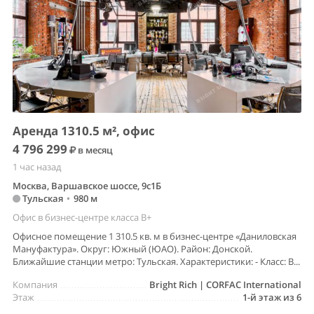
Аренда 1310.5 м², офис
4 796 299
в месяц
1 час назад
Москва, Варшавское шоссе, 9с1Б
Тульская
•
980 м
Офис в бизнес-центре класса B+
Офисное помещение 1 310.5 кв. м в бизнес-центре «Даниловская
Мануфактура». Округ: Южный (ЮАО). Район: Донской.
Ближайшие станции метро: Тульская. Характеристики: - Класс: B...
Компания
Bright Rich | CORFAC International
Этаж
1-й этаж из 6