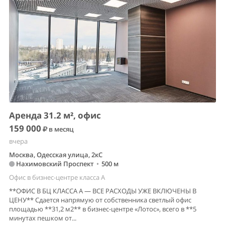
Аренда 31.2 м², офис
159 000
в месяц
вчера
Москва, Одесская улица, 2кС
Нахимовский Проспект
•
500 м
Офис в бизнес-центре класса A
**ОФИС В БЦ КЛАССА А — ВСЕ РАСХОДЫ УЖЕ ВКЛЮЧЕНЫ В
ЦЕНУ** Сдается напрямую от собственника светлый офис
площадью **31,2 м2** в бизнес-центре «Лотос», всего в **5
минутах пешком от...