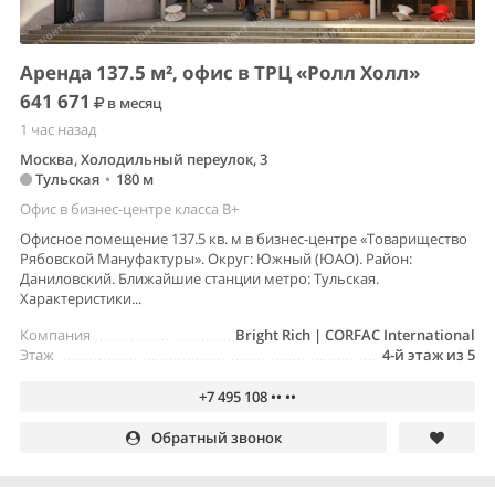
Аренда 137.5 м², офис в ТРЦ «Ролл Холл»
641 671
в месяц
1 час назад
Москва, Холодильный переулок, 3
Тульская
•
180 м
Офис в бизнес-центре класса B+
Офисное помещение 137.5 кв. м в бизнес-центре «Товарищество
Рябовской Мануфактуры». Округ: Южный (ЮАО). Район:
Даниловский. Ближайшие станции метро: Тульская.
Характеристики...
Компания
Bright Rich | CORFAC International
Этаж
4-й этаж из 5
+7 495 108 •• ••
Обратный звонок