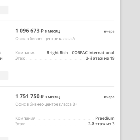
1 096 673
в месяц
вчера
Офис в бизнес-центре класса A
:
Компания
Bright Rich | CORFAC International
ии
Этаж
3-й этаж из 19
1 751 750
в месяц
вчера
Офис в бизнес-центре класса B+
Компания
Praedium
Этаж
2-й этаж из 3