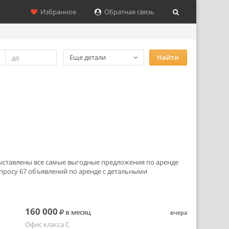
Избранное
Обратная связь
Еще детали
Найти
 выставлены все самые выгодные предложения по аренде
росу 67 объявлений по аренде с детальными
160 000
в месяц
вчера
Офис класса C