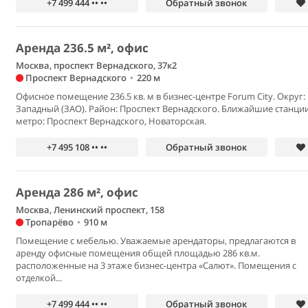
+7 499 444 •• ••
Обратный звонок
Аренда 236.5 м², офис
Москва, проспект Вернадского, 37к2
Проспект Вернадского
•
220 м
Офисное помещение 236.5 кв. м в бизнес-центре Forum City. Округ:
Западный (ЗАО). Район: Проспект Вернадского. Ближайшие станци
метро: Проспект Вернадского, Новаторская.
+7 495 108 •• ••
Обратный звонок
Аренда 286 м², офис
Москва, Ленинский проспект, 158
Тропарёво
•
910 м
Помещение с мебелью. Уважаемые арендаторы, предлагаются в
аренду офисные помещения общей площадью 286 кв.м.
расположенные на 3 этаже бизнес-центра «Салют». Помещения с
отделкой...
+7 499 444 •• ••
Обратный звонок