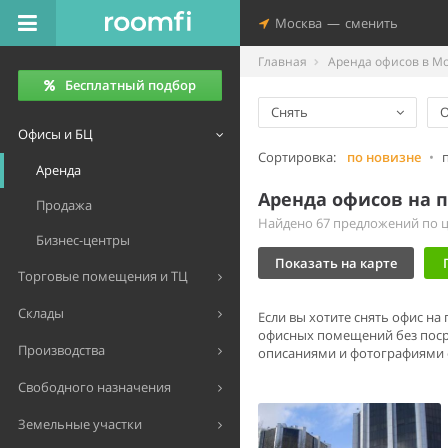
Москва
—
сменить
Главная
Аренда офисов в М
Бесплатный подбор
Снять
Офисы и БЦ
Сортировка:
по новизне
•
Аренда
Аренда офисов на п
Продажа
Найдено 67 предложений по це
Бизнес-центры
Показать на карте
Торговые помещения и ТЦ
Склады
Если вы хотите снять офис на
офисных помещений без поср
Производства
описаниями и фотографиями от
Свободного назначения
Земельные участки