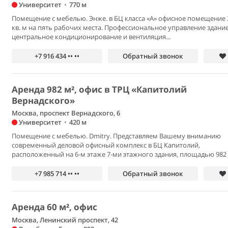
Университет
•
770 м
Помещение с мебелью. Энже. в БЦ класса «А» офисное помещение 
кв. м на пять рабочих места. Профессиональное управление здани
центральное кондиционирование и вентиляция...
+7 916 434 •• ••
Обратный звонок
Аренда 982 м², офис в ТРЦ «Капитолий
Вернадского»
Москва, проспект Вернадского, 6
Университет
•
420 м
Помещение с мебелью. Dmitry. Представляем Вашему вниманию
современный деловой офисный комплекс в БЦ Капитолий,
расположенный на 6-м этаже 7-ми этажного здания, площадью 982 
+7 985 714 •• ••
Обратный звонок
Аренда 60 м², офис
Москва, Ленинский проспект, 42