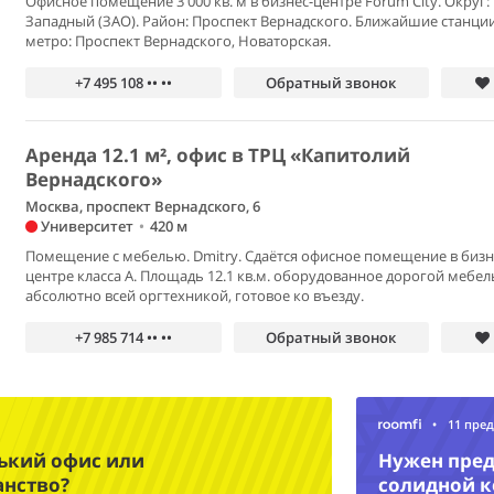
Офисное помещение 3 000 кв. м в бизнес-центре Forum City. Округ:
Западный (ЗАО). Район: Проспект Вернадского. Ближайшие станци
метро: Проспект Вернадского, Новаторская.
+7 495 108 •• ••
Обратный звонок
Аренда 12.1 м², офис в ТРЦ «Капитолий
Вернадского»
Москва, проспект Вернадского, 6
Университет
•
420 м
Помещение с мебелью. Dmitry. Сдаётся офисное помещение в бизн
центре класса А. Площадь 12.1 кв.м. оборудованное дорогой мебе
абсолютно всей оргтехникой, готовое ко въезду.
+7 985 714 •• ••
Обратный звонок
•
11 пре
нький офис или
Нужен пред
анство?
солидной 