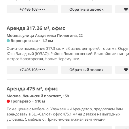
+7 495 108 •• ••
Обратный звонок
Аренда 317.26 м², офис
Москва, улица Академика Пилюгина, 22
Воронцовская
•
1.2 км
Офисное помещение 317.3 кв. м в бизнес-центре «Алгоритм». Округ
Юго-Западный (ЮЗАО). Район: Ломоносовский. Ближайшие станц
метро: Новаторская, Новые Черёмушки.
+7 495 108 •• ••
Обратный звонок
Аренда 475 м², офис
Москва, Ленинский проспект, 158
Тропарёво
•
910 м
Помещение с мебелью. Уважаемый Арендатор, предлагаем Вам
арендовать в БЦ «Салют» офис 475.1 м² на 2 этаже на выгодных
условиях. С мебелью. Приточно-вытяжная вентиляция.