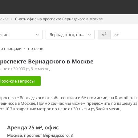
оскве
Снять офис на проспекте Вернадского в Москве
2
Офис
Вернадского, проспект
м
по площади
•
по цене
роспекте Вернадского в Москве
не от 30 000 руб. в месяц
Похожие запросы
 проспекте Вернадского от собственника и без комиссии, на Roomfi.ru
едников в Москве. Прямо сейчас мы можем предложить по вашему зап
 10.7 квадратных метров по цене от 30 тысяч рублей в месяц.
Аренда 25 м², офис
Москва, проспект Вернадского, 8