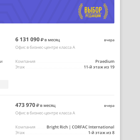
6 131 090
в месяц
вчера
Офис в бизнес-центре класса A
 и
Компания
Praedium
Этаж
11-й этаж из 19
473 970
в месяц
вчера
Офис в бизнес-центре класса A
Компания
Bright Rich | CORFAC International
Этаж
1-й этаж из 8