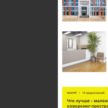
•
13 предложений
Что лучше – мале
коворкинг-простр