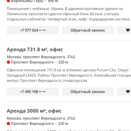
Воробьевы Горы
•
890 м
Помещение с мебелью. Ирина. В административном здании на
Ленинском проспекте сдается офисный блок 60 кв.м. (четыре
отдельных кабинета). Четвертый этаж, лифт. Корридорная система.
+7 977 924 •• ••
Обратный звонок
Аренда 731.8 м², офис
Москва, проспект Вернадского, 37к2
Проспект Вернадского
•
220 м
Офисное помещение 731.8 кв. м в бизнес-центре Forum City. Округ:
Западный (ЗАО). Район: Проспект Вернадского. Ближайшие станци
метро: Проспект Вернадского, Новаторская.
+7 495 108 •• ••
Обратный звонок
Аренда 3000 м², офис
Москва, проспект Вернадского, 37к2
Проспект Вернадского
•
220 м