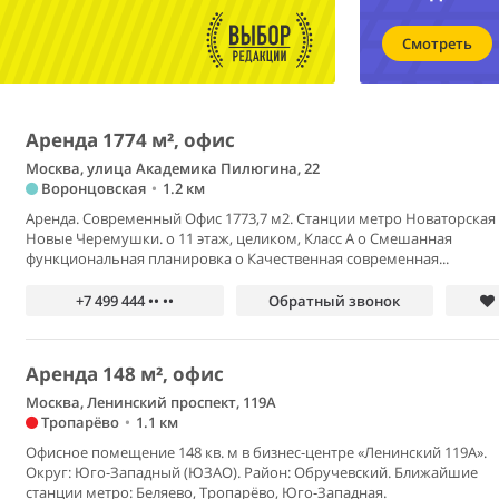
Смотреть
Аренда 1774 м², офис
Москва, улица Академика Пилюгина, 22
Воронцовская
•
1.2 км
Аренда. Современный Офис 1773,7 м2. Станции метро Новаторская
Новые Черемушки. o 11 этаж, целиком, Класс А o Смешанная
функциональная планировка o Качественная современная...
+7 499 444 •• ••
Обратный звонок
Аренда 148 м², офис
Москва, Ленинский проспект, 119А
Тропарёво
•
1.1 км
Офисное помещение 148 кв. м в бизнес-центре «Ленинский 119А».
Округ: Юго-Западный (ЮЗАО). Район: Обручевский. Ближайшие
станции метро: Беляево, Тропарёво, Юго-Западная.