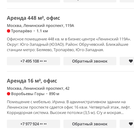
Аренда 448 м², офис
Москва, Ленинский проспект, 119А
Тропарёво
•
1.1 км
Офисное помещение 448 кв. м в бизнес-центре «Ленинский 119А».
Округ: Юго-Западный (ЮЗАО). Район: Обручевский. Ближайшие
станции метро: Беляево, Тропарёво, Юго-Западная.
+7 495 108 •• ••
Обратный звонок
Аренда 16 м², офис
Москва, Ленинский проспект, 42
Воробьевы Горы
•
890 м
Помещение с мебелью. Ирина. В административном здании на
Ленинском проспекте сдается офис 16 кв.м. Четвертый этаж, лифт.
Корридорная система. Высокие потолки (3,5 м). С/у и мокрая...
+7 977 924 •• ••
Обратный звонок