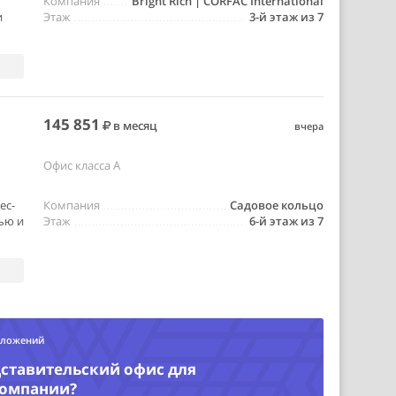
Компания
Bright Rich | CORFAC International
и
Этаж
3-й этаж из 7
145 851
в месяц
вчера
Офис класса A
ес-
Компания
Садовое кольцо
лью и
Этаж
6-й этаж из 7
дложений
ставительский офис для
компании?