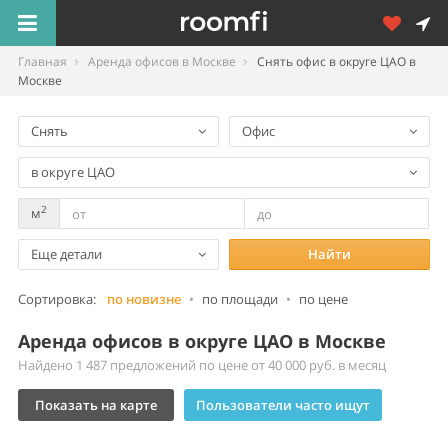
Главная
Аренда офисов в Москве
Снять офис в округе ЦАО в
Москве
Снять
Офис
в округе ЦАО
2
м
Еще детали
Найти
Сортировка:
по новизне
•
по площади
•
по цене
Аренда офисов в округе ЦАО в Москве
Найдено 1 487 предложений по цене от 40 000 руб. в месяц
Показать на карте
Пользователи часто ищут