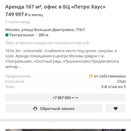
Аренда 167 м², офис в БЦ «Петро Хаус»
749 997
в месяц
5 часов назад
Москва, улица Большая Дмитровка, 7/5с1
Театральная
•
280 м
Офис в офисно-складском комплексе класса B
167м 3эт . опенспейс .3 кабинета место под кухню. санузлы. и
холл. Аренда помещения в центре Москвы (рядом с м.
«Театральная», «Охотный ряд», «Пушкинская») Предлагается в
аренду...
Предложение
от собственника
Компания
Chat
Этаж
3-й этаж из 5
+7 967 093 •• ••
Обратный звонок