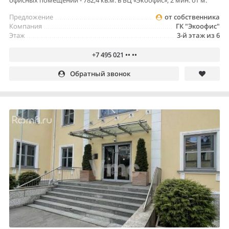
офисных помещений - 782,4 кв.м. в БЦ «Экоофис», 2 мин. от м.
Предложение
от собственника
Компания
ГК "Экоофис"
Этаж
3-й этаж из 6
+7 495 021 •• ••
Обратный звонок