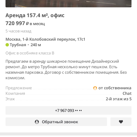
Аренда 157.4 м², офис
720 997
в месяц
5 часов назад
Москва, 1-й Колобовский переулок, 17с1
Трубная
•
240 м
Офис в особняке класса B
Предлагаем в аренду шикарное помещение Дизайнерский
ремонт. До метро Трубная несколько минут пешком. Есть
наземная парковка. Договор с собственником помещения. Без
комиссии.
Предложение
от собственника
Компания
Chat
Этаж
2-й этаж из 5
+7 967 093 •• ••
Обратный звонок