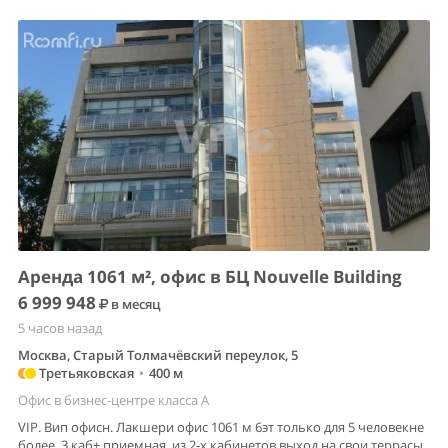
Аренда 1061 м², офис в БЦ Nouvelle Building
6 999 948
в месяц
5 часов назад
Москва, Старый Толмачёвский переулок, 5
Третьяковская
•
400 м
Офис в бизнес-центре класса A
VIP. Вип офисн. Лакшери офис 1061 м 6эт только для 5 человекне
более. 3 каб+ приемная. из 2-х кабинетов выход на свои террасы.