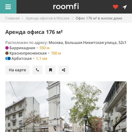
Главная
Аренда офисов в Москве
Офис 176 м² в жилом доме
Аренда офиса 176 м²
Расположен по адресу:
Москва, Большая Никитская улица, 52с1
Баррикадная
•
550 м
Краснопресненская
•
760 м
Арбатская
•
1.1 км
На карте