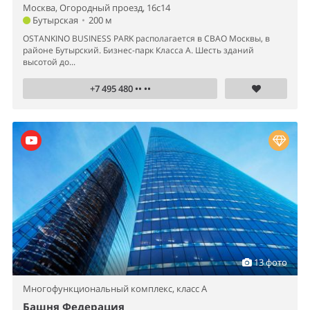
Москва, Огородный проезд, 16с14
Бутырская
•
200 м
OSTANKINO BUSINESS PARK располагается в СВАО Москвы, в
районе Бутырский. Бизнес-парк Класса А. Шесть зданий
высотой до...
+7 495 480 •• ••
13 фото
Многофункциональный комплекс,
класс A
Башня Федерация