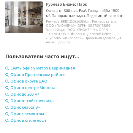
Рублево Бизнес Парк
Офисы от 300 тыс. ₽/м². Гранд-лобби 1500
м². Панорамные виды. Подземный паркинг.
Реклама. ERID 2SDnjdS8zbm. Рекламодатель:
ООО «ПИОНЕР-М», ОГРН 1037700173895.
Застройщик: ООО «ПИОНЕР-М», ОГРН
1037700173895. rb-park.ru Деловой центр
«Рублево бизнес парк». Проектная декларация
на наш.дом.рф.
Пользователи часто ищут...
Снять офис у метро Баррикадная
Офис в Пресненском районе
Офис в округе ЦАО
Офис в центре Москвы
Офис до 200 м²
Офис от собственника
Офис класса B+
Офис с ремонтом
Офис в стиле лофт