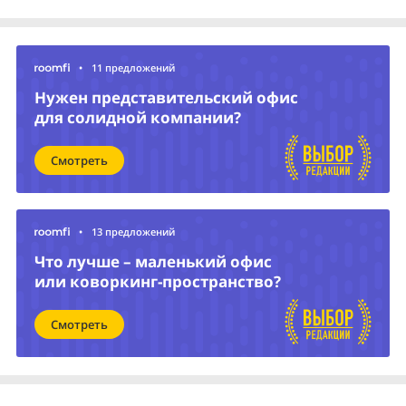
•
11 предложений
Нужен представительский офис
для солидной компании?
Смотреть
•
13 предложений
Что лучше – маленький офис
или коворкинг-пространство?
Смотреть