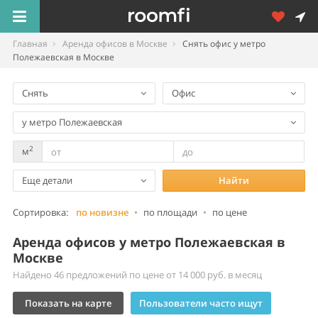
Главная
Аренда офисов в Москве
Снять офис у метро
Полежаевская в Москве
Снять
Офис
у метро Полежаевская
2
м
Еще детали
Найти
Сортировка:
по новизне
•
по площади
•
по цене
Аренда офисов у метро Полежаевская в
Москве
Найдено 46 предложений по цене от 14 000 руб. в месяц
Показать на карте
Пользователи часто ищут