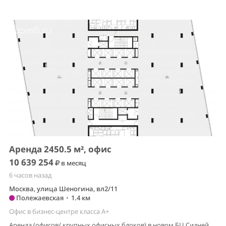
Аренда 2450.5 м², офис
10 639 254
в месяц
6 часов назад
Москва, улица Шеногина, вл2/11
Полежаевская
•
1.4 км
Офис в бизнес-центре класса A+
Аренда (офисов/ крупных офисных блоков) в новом БЦ Сидней