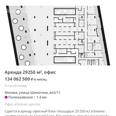
Аренда 29250 м², офис
134 062 500
в месяц
6 часов назад
Москва, улица Шеногина, вл2/11
Полежаевская
•
1.4 км
Офис в бизнес-центре
Сдается в аренду офисный блок площадью 29 250 м2 в бизнес-
центре класса «А» Сидней Сити. Без отделки, арендные каникулы.