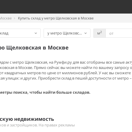
Москве
Купить склад у метро Щелковская в Москве
2
клад
у метро Щелковская
м
тро Щелковская в Москве
 рядом с метро Щелковская, на Румфи.ру для вас отобраны все самые 
ковская в Москве. Прямо сейчас вы можете найти по вашему запросу
от квадратных метров по цене от миллионов рублей. У нас вы сможете
 улицах: и других. Приобрести склад в пешей доступности от метро –
метры поиска, чтобы найти больше складов.
ескую недвижимость
иков и застройщиков. На правах рекламы