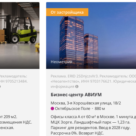
От застройщика
Неометрия
Рекламодатель:
Реклама. ERID 2SDnjczvXr3. Рекламодатель: ОО
НН 9705213484.
«Неоагентство», ИНН 9703176621.
Юридическ
информация
Бизнес-центр АВИУМ
Москва, 3-я Хорошёвская улица, 18/2
Октябрьское Поле
•
880 м
т 209 м2.
Офисы класса А от 60 м² в Москве. 1 минута 
возмещения НДС.
МЦК Зорге. Ландшафтный парк — 1,23 га.
енская.
Паркинг для резидентов. Ввод в 2028 году.
Рассрочка 0%. Возврат НДС.