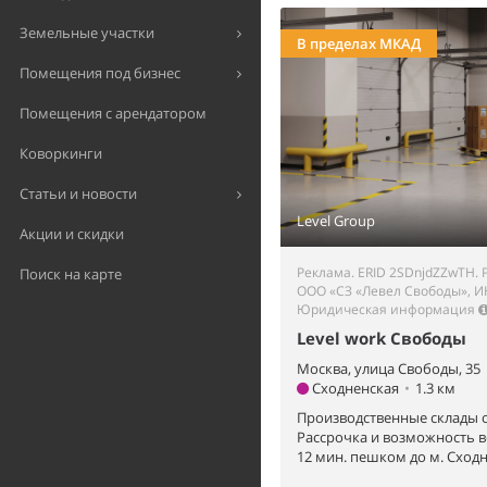
Земельные участки
В пределах МКАД
Помещения под бизнес
Помещения с арендатором
Коворкинги
Статьи и новости
Level Group
Акции и скидки
Реклама. ERID 2SDnjdZZwTH. 
Поиск на карте
ООО «СЗ «Левел Свободы», И
Юридическая информация
Level work Свободы
Москва, улица Свободы, 35
Сходненская
•
1.3 км
Производственные склады о
Рассрочка и возможность 
12 мин. пешком до м. Сходн