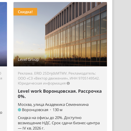
Скидка!
Level Group
О
Реклама. ERID 2SDnjdsMTMV. Рекламодатель:
ая
ООО «СЗ «Вектор движения», ИНН 9705149542.
Юридическая информация
Level work Воронцовская. Рассрочка
0%.
Москва, улица Академика Семенихина
Воронцовская
•
130 м
до
Скидка на офисы до 20%. Доступно
возмещение НДС. Срок сдачи бизнес-центра
— IV кв. 2026 г.