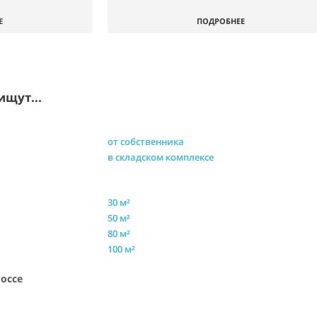
Е
ПОДРОБНЕЕ
ищут...
от собственника
в складском комплексе
30 м²
50 м²
80 м²
100 м²
шоссе