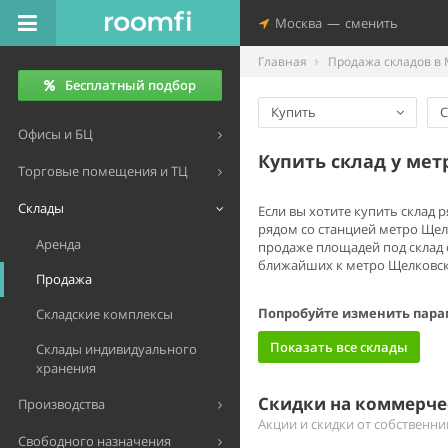
Москва
—
сменить
Главная
Продажа складов в 
Бесплатный подбор
Купить
С
Офисы и БЦ
Купить склад у ме
Торговые помещения и ТЦ
Склады
Если вы хотите купить склад
рядом со станцией метро Щел
Аренда
продаже площадей под склад 
ближайших к метро Щелковская
Продажа
Попробуйте изменить пара
Складские комплексы
Показать все склады
Склады индивидуального
хранения
Скидки на коммерч
Производства
Акции и скидки от собственн
Свободного назначения