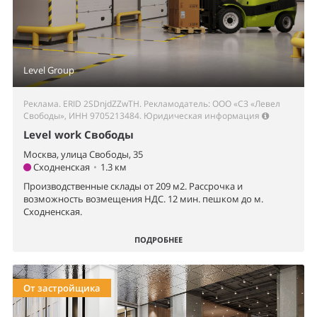
Level Group
Реклама. ERID 2SDnjdZZwTH. Рекламодатель: ООО «СЗ «Левел
Свободы», ИНН 9705213484.
Юридическая информация
Level work Свободы
Москва, улица Свободы, 35
Сходненская
•
1.3 км
Производственные склады от 209 м2. Рассрочка и
возможность возмещения НДС. 12 мин. пешком до м.
Сходненская.
ПОДРОБНЕЕ
От застройщика