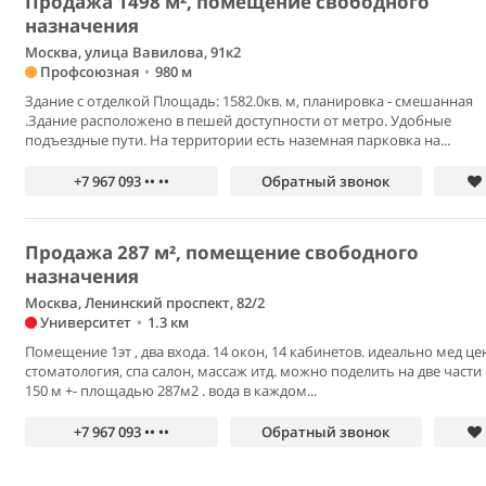
Продажа 1498 м², помещение свободного
назначения
Москва, улица Вавилова, 91к2
Профсоюзная
•
980 м
Здание с отделкой Площадь: 1582.0кв. м, планировка - смешанная
.Здание расположено в пешей доступности от метро. Удобные
подъездные пути. На территории есть наземная парковка на...
+7 967 093 •• ••
Обратный звонок
Продажа 287 м², помещение свободного
назначения
Москва, Ленинский проспект, 82/2
Университет
•
1.3 км
Помещение 1эт , два входа. 14 окон, 14 кабинетов. идеально мед це
стоматология, спа салон, массаж итд. можно поделить на две части
150 м +- площадью 287м2 . вода в каждом...
+7 967 093 •• ••
Обратный звонок