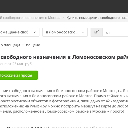
 свободного назначения в Москве
Купить помещение свободного наз
2
омещение свободного назначения
в Ломоносовском районе
м
по площади
•
по цене
свободного назначения в Ломоносовском рай
не от 23 млн руб.
Похожие запросы
ение свободного назначения в Ломоносовском районе в Москве, на Ro
го назначения в Ломоносовском районе в Москве. Прямо сейчас мы 
рактеристиками объектов и фотографиями, площадью от 42 квадратны
расположение: на Румфи.ру можно построить маршут на карте до люб
ения, расположенное в Ломоносовском районе в Москве, – просто!