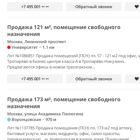
+7 495 001 •• ••
Обратный звонок
Продажа 121 м², помещение свободного
назначения
Москва, Ленинский проспект
Университет
•
1.1 км
Лот №1086851 Продажа помещений (ПСН) пл. 57 - 121 м2 под офис, 
Тропарево в бизнес-центре класса А в Тропарёво-Никулино.
Предлагаются офисы в новом трехэтажном...
+7 495 001 •• ••
Обратный звонок
Продажа 173 м², помещение свободного
назначения
Москва, улица Академика Пилюгина
Воронцовская
•
970 м
Лот №1137785 Продажа помещения (ПСН) пл. 173 м2 под аптеку,
бытовые услуги, магазин, медцентр, офис, салон красоты,
парикмахерскую, , м. Новаторская в жилом доме. Помещение...