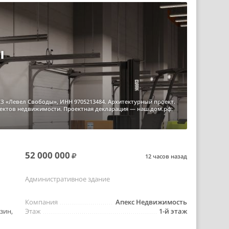
ы
З «Левел Свободы», ИНН 9705213484. Архитектурный проект.
ъектов недвижимости. Проектная декларация — наш.дом.рф.
52 000 000
12 часов назад
Административное здание
Компания
Апекс Недвижимость
зин,
Этаж
1-й этаж