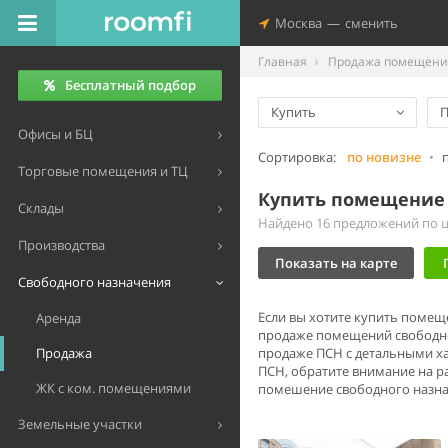
Москва
—
сменить
Главная
Продажа помещений
Бесплатный подбор
Купить
П
Офисы и БЦ
Сортировка:
по новизне
•
Торговые помещения и ТЦ
Купить помещение 
Склады
Найдено 16 предложений по це
Производства
Показать на карте
Свободного назначения
Если вы хотите купить помещ
Аренда
продаже помещений свободно
Продажа
продаже ПСН с детальными ха
ПСН, обратите внимание на 
ЖК с ком. помещениями
помешение свободного назнач
Земельные участки