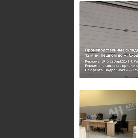
Производственные склады
12 мин. пешком до м. Схо
Реклама. ERID 2SDnjdZZwTH. Р
Реклама не связана с привле
Не оферта. Подробности — Lev