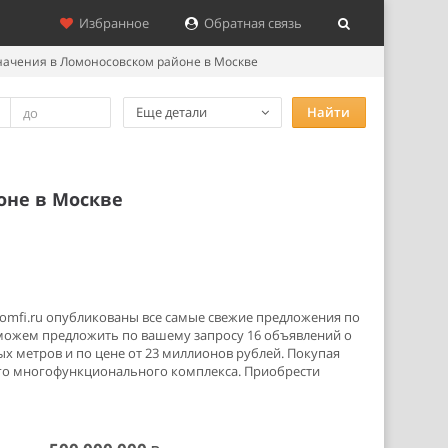
Избранное
Обратная связь
начения в Ломоносовском районе в Москве
Еще детали
Найти
оне в Москве
omfi.ru опубликованы все самые свежие предложения по
можем предложить по вашему запросу 16 объявлений о
х метров и по цене от 23 миллионов рублей. Покупая
ого многофункционального комплекса. Приобрести