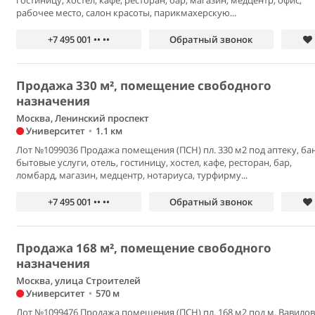
гостиницу, хостел, кафе, ресторан, бар, магазин, медцентр, офис,
рабочее место, салон красоты, парикмахерскую...
+7 495 001 •• ••
Обратный звонок
Продажа 330 м², помещение свободного
назначения
Москва, Ленинский проспект
Университет
•
1.1 км
Лот №1099036 Продажа помещения (ПСН) пл. 330 м2 под аптеку, бан
бытовые услуги, отель, гостиницу, хостел, кафе, ресторан, бар,
ломбард, магазин, медцентр, нотариуса, турфирму...
+7 495 001 •• ••
Обратный звонок
Продажа 168 м², помещение свободного
назначения
Москва, улица Строителей
Университет
•
570 м
Лот №1099476 Продажа помещения (ПСН) пл. 168 м2 под м. Вавилов