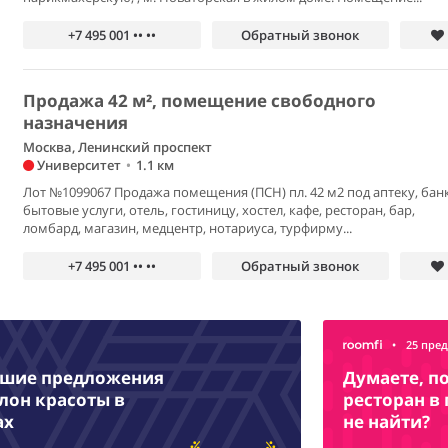
+7 495 001 •• ••
Обратный звонок
Продажа 42 м², помещение свободного
назначения
Москва, Ленинский проспект
Университет
•
1.1 км
Лот №1099067 Продажа помещения (ПСН) пл. 42 м2 под аптеку, банк
бытовые услуги, отель, гостиницу, хостел, кафе, ресторан, бар,
ломбард, магазин, медцентр, нотариуса, турфирму...
+7 495 001 •• ••
Обратный звонок
•
25 пре
чшие предложения
Думаете, п
лон красоты в
ресторан в
ах
не найти?