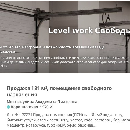
Level work Свобод
 от 209 м2. Рассрочка и возможность возмещения НДС.
дненская.
екламодатель: ООО «СЗ «Левел Свободы», ИНН 9705213484. Застройщик: ООО «С
чением денежных средств участников долевого строительства для создания об
el.ru
Продажа 181 м², помещение свободного
назначения
Москва, улица Академика Пилюгина
Воронцовская
•
970 м
Лот №1132271 Продажа помещения (ПСН) пл. 181 м2 под аптеку,
бытовые услуги, отель, гостиницу, хостел, кафе, ресторан, бар, мага
медцентр, нотариуса, турфирму, офис, рабочее...