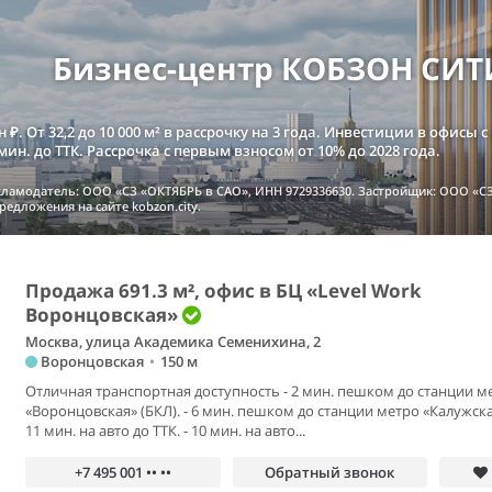
Бизнес-центр КОБЗОН СИТИ 
н ₽. От 32,2 до 10 000 м² в рассрочку на 3 года. Инвестиции в офисы 
мин. до ТТК. Рассрочка с первым взносом от 10% до 2028 года.
екламодатель: ООО «СЗ «ОКТЯБРЬ в САО», ИНН 9729336630. Застройщик: ООО «С
едложения на сайте kobzon.city.
Продажа 691.3 м², офис в БЦ «Level Work
Воронцовская»
Москва, улица Академика Семенихина, 2
Воронцовская
•
150 м
Отличная транспортная доступность - 2 мин. пешком до станции м
«Воронцовская» (БКЛ). - 6 мин. пешком до станции метро «Калужская
11 мин. на авто до ТТК. - 10 мин. на авто...
+7 495 001 •• ••
Обратный звонок