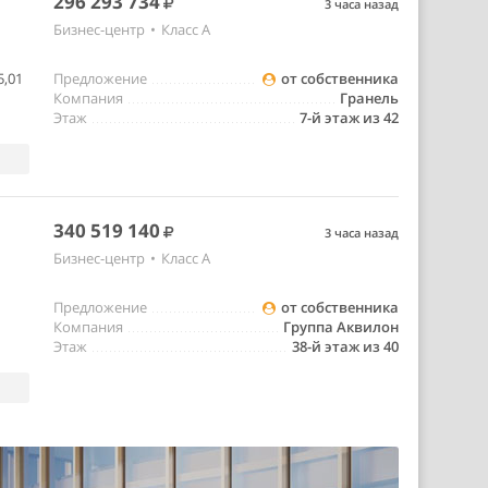
296 293 734
3 часа назад
Бизнес-центр
•
Класс A
5,01
Предложение
от собственника
Компания
Гранель
Этаж
7-й этаж из 42
340 519 140
3 часа назад
Бизнес-центр
•
Класс A
Предложение
от собственника
Компания
Группа Аквилон
Этаж
38-й этаж из 40