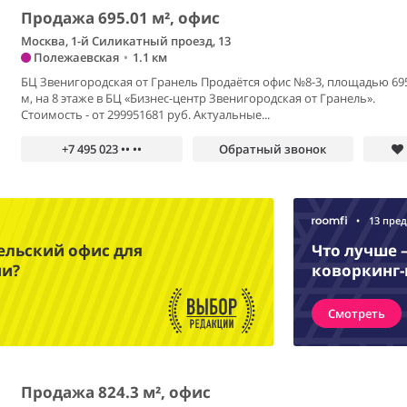
Продажа 695.01 м², офис
Москва, 1-й Силикатный проезд, 13
Полежаевская
•
1.1 км
БЦ Звенигородская от Гранель Продаётся офис №8-3, площадью 69
м, на 8 этаже в БЦ «Бизнес-центр Звенигородская от Гранель».
Стоимость - от 299951681 руб. Актуальные...
+7 495 023 •• ••
Обратный звонок
•
13 пре
ельский офис для
Что лучше 
ии?
коворкинг-
Смотреть
Продажа 824.3 м², офис