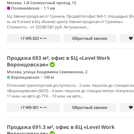
Москва, 1-й Силикатный проезд, 13
Полежаевская
•
1.1 км
БЦ Звенигородская от Гранель Продаётся офис №9-1, площадью 82
м, на 9 этаже в БЦ «Бизнес-центр Звенигородская от Гранель».
Стоимость - от 325381581 руб. Актуальные...
+7 495 023 •• ••
Обратный звонок
Продажа 693 м², офис в БЦ «Level Work
Воронцовская»
Москва, улица Академика Семенихина, 2
Воронцовская
•
150 м
Отличная транспортная доступность - 2 мин. пешком до станции м
«Воронцовская» (БКЛ). - 6 мин. пешком до станции метро «Калужская
11 мин. на авто до ТТК. - 10 мин. на авто...
+7 495 001 •• ••
Обратный звонок
Продажа 691.3 м², офис в БЦ «Level Work
Воронцовская»