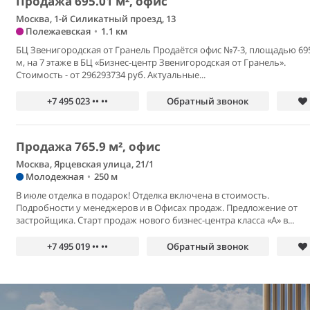
Продажа 695.01 м², офис
Москва, 1-й Силикатный проезд, 13
Полежаевская
•
1.1 км
БЦ Звенигородская от Гранель Продаётся офис №7-3, площадью 69
м, на 7 этаже в БЦ «Бизнес-центр Звенигородская от Гранель».
Стоимость - от 296293734 руб. Актуальные...
+7 495 023 •• ••
Обратный звонок
Продажа 765.9 м², офис
Москва, Ярцевская улица, 21/1
Молодежная
•
250 м
В июле отделка в подарок! Отделка включена в стоимость.
Подробности у менеджеров и в Офисах продаж. Предложение от
застройщика. Старт продаж нового бизнес-центра класса «А» в...
+7 495 019 •• ••
Обратный звонок