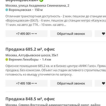
Москва, улица Академика Семенихина, 2
Воронцовская
•
150 м
Отличная транспортная доступность - 2 мин. пешком до станции м
«Воронцовская» (БКЛ). - 6 мин. пешком до станции метро «Калужская
11 мин. на авто до ТТК. - 10 мин. на авто...
+7 495 001 •• ••
Обратный звонок
Продажа 685.2 м², офис
Москва, Алтуфьевское шоссе, 35к1
Верхние Лихоборы
•
1.4 км
Офисное помещение 685.2 кв. м в бизнес-центре «МФК Гало». Прям
продажа, без комиссии. Объект на стадии активного строительства
готовность ко въезду уточняется по запросу.
+7 495 108 •• ••
Обратный звонок
Продажа 848.5 м², офис
Москва, Северо-Восточный административный округ, район