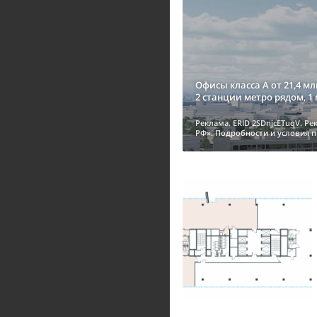
Офисы класса А от 21,4 мл
2 станции метро рядом, 1 
Реклама. ERID 2SDnjcETuqV. Р
РФ». Подробности и условия пр