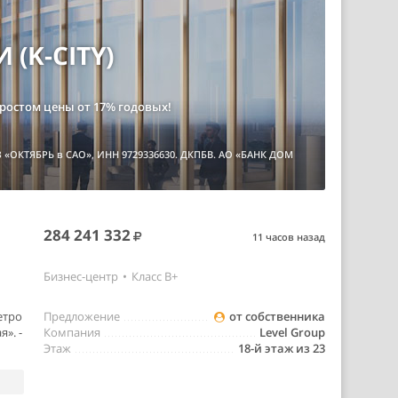
(K-CITY)
с ростом цены от 17% годовых!
З «ОКТЯБРЬ в САО», ИНН 9729336630. ДКПБВ. АО «БАНК ДОМ
284 241 332
11 часов назад
Бизнес-центр
•
Класс B+
етро
Предложение
от собственника
». -
Компания
Level Group
Этаж
18-й этаж из 23