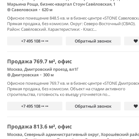
Марьина Роща, бизнес-квартал Стоун Савёловская, 1
Савеловская
•
620 м
Офисное помещение 848.5 кв. м в бизнес-центре «STONE Савеловска
Прямая продажа, без комиссии. Округ: Северо-Восточный (СВАО).
Район: Савёловский. Характеристики: - Класс...
+7 495 108 •• ••
Обратный звонок
Продажа 769.7 м², офис
Москва, Дмитровский проезд, вл1Г
Дмитровская
•
300 м
Офисное помещение 769.7 кв. м в бизнес-центре «STONE Дмитровск
Прямая продажа, без комиссии. Объект на стадии активного
строительства, готовность ко въезду уточняется по...
+7 495 108 •• ••
Обратный звонок
Продажа 813.6 м², офис
Москва, Северный административный округ, Хорошёвский райо