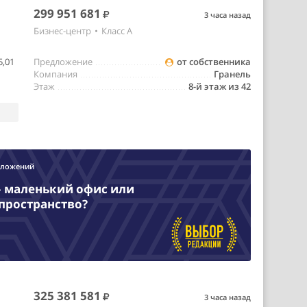
299 951 681
3 часа назад
Бизнес-центр
•
Класс A
5,01
Предложение
от собственника
Компания
Гранель
Этаж
8-й этаж из 42
дложений
– маленький офис или
пространство?
325 381 581
3 часа назад