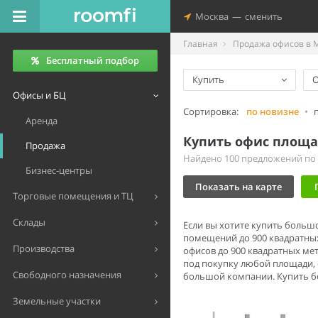
Москва
—
сменить
Главная
Продажа офисов в 
Бесплатный подбор
Купить
Офисы и БЦ
Сортировка:
по новизне
•
Аренда
Купить офис площа
Продажа
Найдено 100 предложений по ц
Бизнес-центры
Показать на карте
Торговые помещения и ТЦ
Склады
Если вы хотите купить больш
помещений до 900 квадратных
Производства
офисов до 900 квадратных ме
под покупку любой площади,
Свободного назначения
большой компании. Купить б
Земельные участки