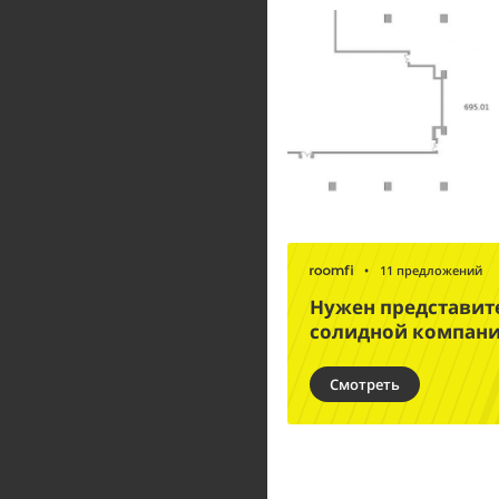
•
11 предложений
Нужен представит
солидной компан
Смотреть