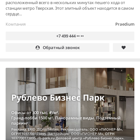
расположенный всего в нескольких минутах пешего хода от
станции метро Тверская. Этот элитный объект находится в самом
сердце...
Компания
Praedium
+7 499 444 •• ••
Обратный звонок
Рублево Бизнес Парк
Офисы от 300 тыс. ₽/м².
Гранд-лобби 1500 м². Панорамные виды. Подземный
паркинг.
Реклама. ERID 2SDnjdS8zbm. Рекламодатель: ООО «ПИОНЕР-М»,
ОГРН 1037700173895. Застройщик: ООО «ПИОНЕР-М», ОГРН
1037700173895. rb-park.ru Деловой центр «Рублево бизнес парк».