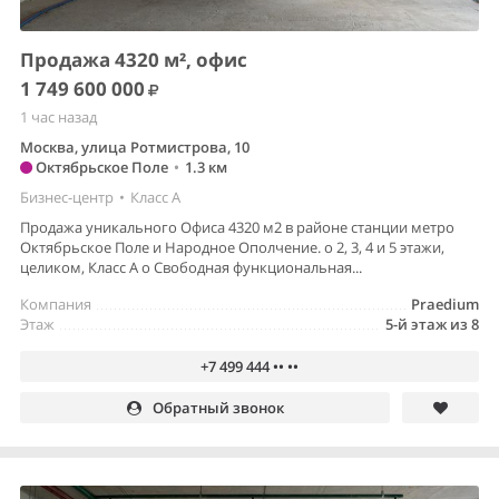
Продажа 4320 м², офис
1 749 600 000
1 час назад
Москва, улица Ротмистрова, 10
Октябрьское Поле
•
1.3 км
Бизнес-центр
•
Класс A
Продажа уникального Офиса 4320 м2 в районе станции метро
Октябрьское Поле и Народное Ополчение. o 2, 3, 4 и 5 этажи,
целиком, Класс А o Свободная функциональная...
Компания
Praedium
Этаж
5-й этаж из 8
+7 499 444 •• ••
Обратный звонок