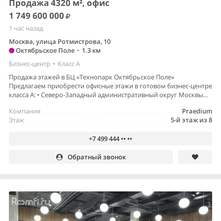
Продажа 4320 м², офис
1 749 600 000
1 час назад
Москва, улица Ротмистрова, 10
Октябрьское Поле
•
1.3 км
Бизнес-центр
•
Класс A
Продажа этажей в БЦ «Технопарк Октябрьское Поле»
Предлагаем приобрести офисные этажи в готовом бизнес-центре
класса А: • Северо-Западный административный округ Москвы...
Компания
Praedium
Этаж
5-й этаж из 8
+7 499 444 •• ••
Обратный звонок