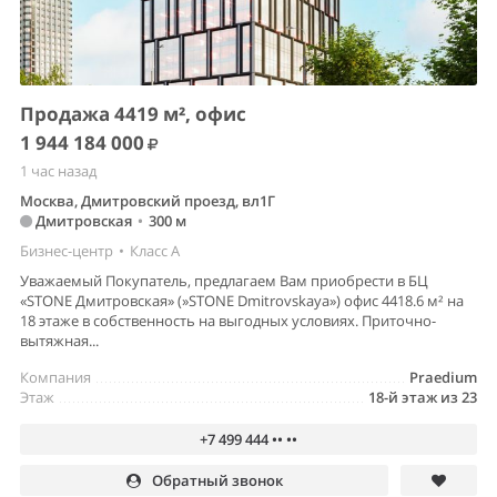
Продажа 4419 м², офис
1 944 184 000
1 час назад
Москва, Дмитровский проезд, вл1Г
Дмитровская
•
300 м
Бизнес-центр
•
Класс A
Уважаемый Покупатель, предлагаем Вам приобрести в БЦ
«STONE Дмитровская» (»STONE Dmitrovskaya») офис 4418.6 м² на
18 этаже в собственность на выгодных условиях. Приточно-
вытяжная...
Компания
Praedium
Этаж
18-й этаж из 23
+7 499 444 •• ••
Обратный звонок