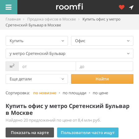
Главная
Продажа офисов в Москве
Купить офис у метро
Сретенский Бульвар в Москве
Купить
Офис
у метро Сретенский Бульвар
2
м
Еще детали
Найти
Сортировка:
по новизне
•
по площади
•
по цене
Купить офис у метро Сретенский Бульвар
в Москве
Найдено 20 предложений по цене от 8,4 млн руб.
Показать на карте
Пользователи часто ищут