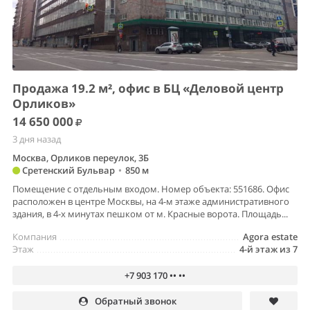
Продажа 19.2 м², офис в БЦ «Деловой центр
Орликов»
14 650 000
3 дня назад
Москва, Орликов переулок, 3Б
Сретенский Бульвар
•
850 м
Помещение с отдельным входом. Номер объекта: 551686. Офис
расположен в центре Москвы, на 4-м этаже административного
здания, в 4-х минутах пешком от м. Красные ворота. Площадь...
Компания
Agora estate
Этаж
4-й этаж из 7
+7 903 170 •• ••
Обратный звонок