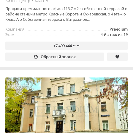
Бизнес-центр
•
Класс A
Продажа премиального офиса 113,7 м2 с собственной террасой в
районе станции метро Красные Ворота и Сухаревская. o 4 этаж o
Класс А o Собственная терраса o Витражное...
Компания
Praedium
Этаж
4-й этаж из 19
+7 499 444 •• ••
Обратный звонок