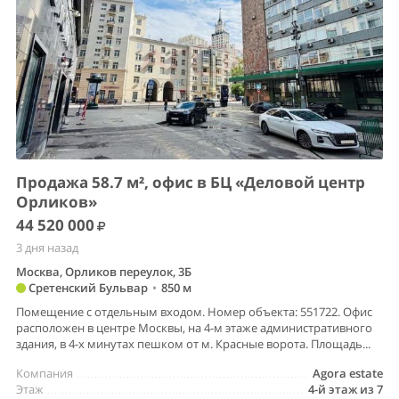
Продажа 58.7 м², офис в БЦ «Деловой центр
Орликов»
44 520 000
3 дня назад
Москва, Орликов переулок, 3Б
Сретенский Бульвар
•
850 м
Помещение с отдельным входом. Номер объекта: 551722. Офис
расположен в центре Москвы, на 4-м этаже административного
здания, в 4-х минутах пешком от м. Красные ворота. Площадь...
Компания
Agora estate
Этаж
4-й этаж из 7