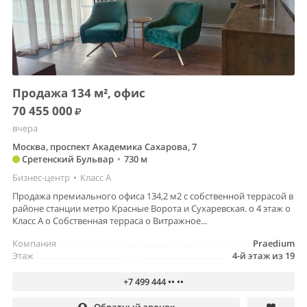
Продажа 134 м², офис
70 455 000
вчера
Москва, проспект Академика Сахарова, 7
Сретенский Бульвар
•
730 м
Бизнес-центр
•
Класс A
Продажа премиального офиса 134,2 м2 с собственной террасой в
районе станции метро Красные Ворота и Сухаревская. o 4 этаж o
Класс А o Собственная терраса o Витражное...
Компания
Praedium
Этаж
4-й этаж из 19
+7 499 444 •• ••
Обратный звонок