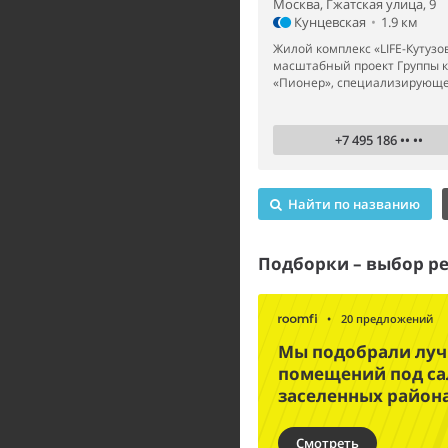
Москва, Гжатская улица, 9
Кунцевская
•
1.9 км
Жилой комплекс «LIFE-Кутузо
масштабный проект Группы 
«Пионер», специализирующей
+7 495 186 •• ••
Найти по названию
Подборки – выбор р
•
20 предложений
Мы подобрали лу
помещений под са
заселенных район
Смотреть