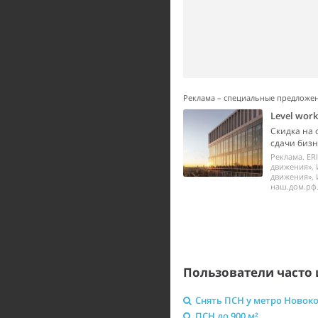
Реклама – специальные предложе
Level wor
Скидка на 
сдачи бизне
Реклама. ER
движения», 
движения», 
наш.дом.рф.
Пользователи часто 
Снять ПСН у метро Новок
ПСН до 900 м²