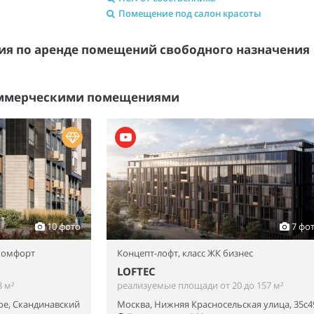
Помещение под салон красоты
я по аренде помещений свободного назначени
оммерческими помещениями
10 фото
7 фо
 комфорт
Концепт-лофт,
класс ЖК бизнес
LOFTEC
 м²
реализуемые площади от 20 до 157 м²
ое, Скандинавский
Москва, Нижняя Красносельская улица, 35с4