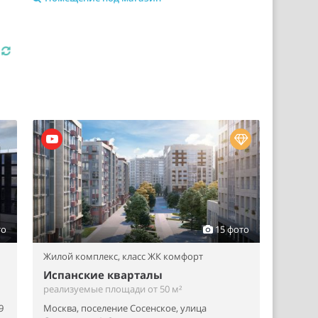
я
то
15 фото
Жилой комплекс,
класс ЖК комфорт
Испанские кварталы
реализуемые площади от 50 м²
9
Москва, поселение Сосенское, улица