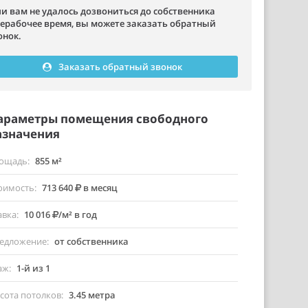
ли вам не удалось дозвониться до собственника
нерабочее время, вы можете заказать обратный
онок.
Заказать обратный звонок
араметры помещения свободного
азначения
ощадь
855 м²
оимость
713 640
в месяц
авка
10 016
/м² в год
едложение
от собственника
аж
1-й из 1
сота потолков
3.45 метра