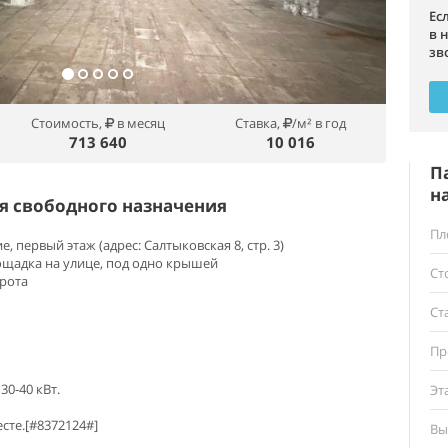
Ес
в 
зв
Стоимость,
в месяц
Ставка,
/м² в год
713 640
10 016
П
н
 свободного назначения
Пл
 первый этаж (адрес: Салтыковская 8, стр. 3)
лощадка на улице, под одно крышей
Ст
орота
Ст
Пр
30-40 кВт.
Эт
сте.[#8372124#]
Вы