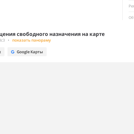
Ре
Об
ения свободного назначения на карте
8с3
•
показать панораму
х
Google Карты