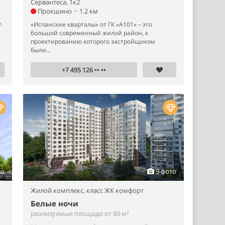
Сервантеса, 1к2
Прокшино
•
1.2 км
.
«Испанские кварталы» от ГК «А101» – это
большой современный жилой район, к
проектированию которого застройщиком
были...
+7 495 126 •• ••
то
9 фото
Жилой комплекс,
класс ЖК комфорт
Белые ночи
реализуемые площади от 80 м²