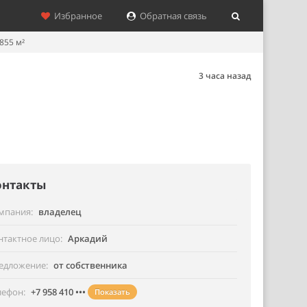
Избранное
Обратная связь
855 м²
3 часа назад
онтакты
мпания
владелец
нтактное лицо
Аркадий
едложение
от собственника
лефон
+7 958 410 •••
Показать