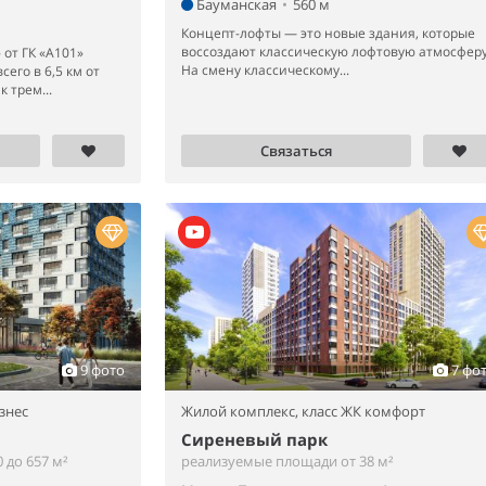
Бауманская
•
560 м
Концепт-лофты — это новые здания, которые
воссоздают классическую лофтовую атмосферу
от ГК «А101»
На смену классическому...
его в 6,5 км от
 трем...
Связаться
9 фото
7 фо
знес
Жилой комплекс,
класс ЖК комфорт
Сиреневый парк
 до 657 м²
реализуемые площади от 38 м²