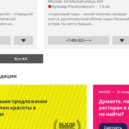
Москва, Тагильская улица, вл4
Бульвар Рокоссовского
•
1.4 км
вский» – очередной
«Сиреневый парк» – жилой комплекс комфорт-
компаний
класса, расположенный вблизи парка Лосины
ся на...
остров. На месте бывших...
+7 495 023 •• ••
Все ЖК
едации
•
25 пре
чшие предложения
Думаете, п
лон красоты в
ресторан в
ах
не найти?
Смотреть