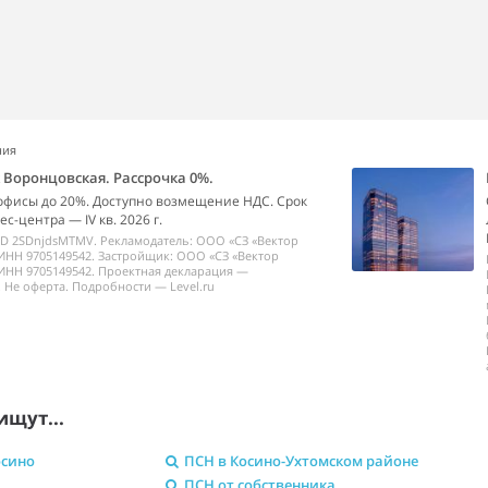
ния
k Воронцовская. Рассрочка 0%.
офисы до 20%. Доступно возмещение НДС. Срок
с-центра — IV кв. 2026 г.
ID 2SDnjdsMTMV. Рекламодатель: ООО «СЗ «Вектор
ИНН 9705149542. Застройщик: ООО «СЗ «Вектор
ИНН 9705149542. Проектная декларация —
 Не оферта. Подробности — Level.ru
ищут...
осино
ПСН в Косино-Ухтомском районе
ПСН от собственника