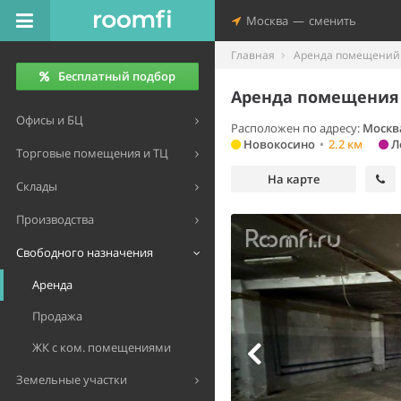
Москва
—
сменить
Главная
Аренда помещений 
Бесплатный подбор
Аренда помещения 
Офисы и БЦ
Расположен по адресу:
Москва
Новокосино
•
2.2 км
Л
Торговые помещения и ТЦ
На карте
Склады
Производства
Свободного назначения
Аренда
Продажа
ЖК с ком. помещениями
Земельные участки