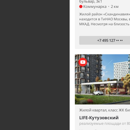
бульвар, 3к1
Коммунарка
•
2 км
Жилой район «Скандинавия» 
находится в ТиНАО Москвы, вс
МКАД. Несмотря на близость к
+7 495 127 •• ••
Жилой квартал,
класс ЖК би
LIFE-Кутузовский
реализуемые площади от 80