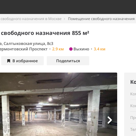
свободного назначения в Москве
Помещение свободного назначения 
свободного назначения 855 м²
, Салтыковская улица, 8с3
ермонтовский Проспект
•
2.9 км
Выхино
•
3.4 км
В избранное
Поделиться
К
Ко
Ко
Пр
Те