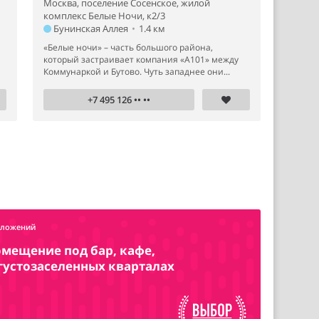
Москва, поселение Сосенское, жилой
комплекс Белые Ночи, к2/3
Бунинская Аллея
•
1.4 км
й
«Белые ночи» – часть большого района,
который застраивает компания «А101» между
Коммунаркой и Бутово. Чуть западнее они...
+7 495 126 •• ••
дложений
омещение под бар, кафе,
 густозаселенных кварталах