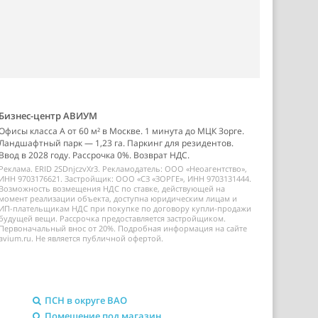
Бизнес-центр АВИУМ
Офисы класса А от 60 м² в Москве. 1 минута до МЦК Зорге.
Ландшафтный парк — 1,23 га. Паркинг для резидентов.
Ввод в 2028 году. Рассрочка 0%. Возврат НДС.
Реклама. ERID 2SDnjczvXr3. Рекламодатель: ООО «Неоагентство»,
ИНН 9703176621. Застройщик: ООО «СЗ «ЗОРГЕ», ИНН 9703131444.
Возможность возмещения НДС по ставке, действующей на
момент реализации объекта, доступна юридическим лицам и
ИП-плательщикам НДС при покупке по договору купли-продажи
будущей вещи. Рассрочка предоставляется застройщиком.
Первоначальный внос от 20%. Подробная информация на сайте
avium.ru. Не является публичной офертой.
ПСН в округе ВАО
Помещение под магазин