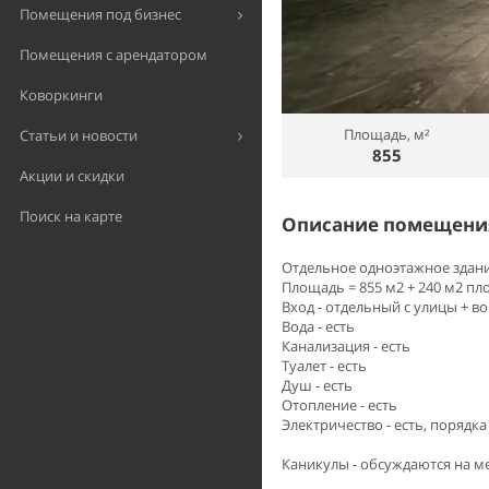
Помещения под бизнес
Помещения с арендатором
Коворкинги
Площадь, м²
Статьи и новости
855
Акции и скидки
Поиск на карте
Описание помещения
Отдельное одноэтажное здание,
Площадь = 855 м2 + 240 м2 п
Вход - отдельный с улицы + в
Вода - есть
Канализация - есть
Туалет - есть
Душ - есть
Отопление - есть
Электричество - есть, порядка 
Каникулы - обсуждаются на ме