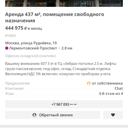
Аренда 437 м², помещение свободного
назначения
444 975
в месяц
вчера
Москва, улица Руднёвка, 19
Лермонтовский Проспект
•
2.8 км
Офисно-складской комплекс
Вашему вниманию 437 3 эт в ТЦ «Зебра» потолки 2.5 м. Лифты
грузо-пассажирские, под офис, склад. Стандартная отделка.
Вентиляция.НДС 5% включен. комунал по приборам учета.
Предложение
от собственника
Компания
Chat
Этаж
3-й этаж из 4
+7 967 093 •• ••
Обратный звонок