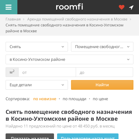
Главная
Аренда помещений свободного назначения в Москве
Снять помещение свободного назначения в Косино-Ухтомском
районе в Москве
Снять
Помещение свободного назнач
в Косино-Ухтомском районе
2
м
Еще детали
Найти
Сортировка:
по новизне
•
по площади
•
по цене
Снять помещение свободного назначения
в Косино-Ухтомском районе в Москве
Найдено 11 предложений по цене от 48 450 руб. в месяц
Показать на карте
Пользователи часто ищут