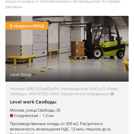
Акции и скидки от собственников и застройщиков. На правах
рекламы
В пределах МКАД
Level Group
Реклама. ERID 2SDnjdZZwTH. Рекламодатель: ООО «СЗ «Левел
Свободы», ИНН 9705213484.
Юридическая информация
Level work Свободы
Москва, улица Свободы, 35
Сходненская
•
1.3 км
Производственные склады от 209 м2. Рассрочка и
возможность возмещения НДС. 12 мин. пешком до м.