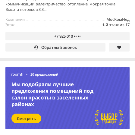
коммуникации: эллектричество, отопление, мокрая точка.
Высота потолков 3,3...
Компания
МосКомНед
Этаж
1-й этаж из 17
+7 925 010 •• ••
Обратный звонок
•
20 предложений
Мы подобрали лучшие
предложения помещений под
салон красоты в заселенных
районах
Смотреть