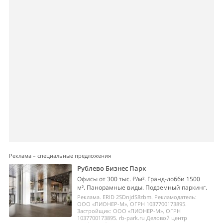
Реклама – специальные предложения
Рублево Бизнес Парк
Офисы от 300 тыс. ₽/м². Гранд-лобби 1500
м². Панорамные виды. Подземный паркинг.
Реклама. ERID 2SDnjdS8zbm. Рекламодатель:
ООО «ПИОНЕР-М», ОГРН 1037700173895.
Застройщик: ООО «ПИОНЕР-М», ОГРН
1037700173895. rb-park.ru Деловой центр