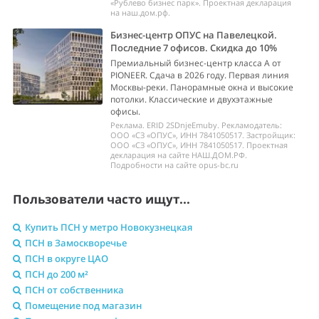
«Рублево бизнес парк». Проектная декларация
на наш.дом.рф.
Бизнес-центр ОПУС на Павелецкой.
Последние 7 офисов. Скидка до 10%
Премиальный бизнес-центр класса А от
PIONEER. Сдача в 2026 году. Первая линия
Москвы-реки. Панорамные окна и высокие
потолки. Классические и двухэтажные
офисы.
Реклама. ERID 2SDnjeEmuby. Рекламодатель:
ООО «СЗ «ОПУС», ИНН 7841050517. Застройщик:
ООО «СЗ «ОПУС», ИНН 7841050517. Проектная
декларация на сайте НАШ.ДОМ.РФ.
Подробности на сайте opus-bc.ru
Пользователи часто ищут...
Купить ПСН у метро Новокузнецкая
ПСН в Замоскворечье
ПСН в округе ЦАО
ПСН до 200 м²
ПСН от собственника
Помещение под магазин