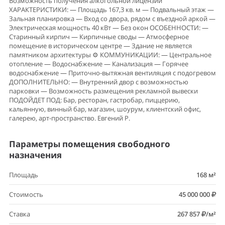
Возможность получения алкогольной лицензии
ХАРАКТЕРИСТИКИ: — Площадь 167,3 кв. м — Подвальный этаж —
Зальная планировка — Вход со двора, рядом с въездной аркой —
Электрическая мощность 40 кВт — Без окон ОСОБЕННОСТИ: —
Старинный кирпич — Кирпичные своды — Атмосферное
помещение в историческом центре — Здание не является
памятником архитектуры ⚙️ КОММУНИКАЦИИ: — Центральное
отопление — Водоснабжение — Канализация — Горячее
водоснабжение — Приточно-вытяжная вентиляция с подогревом
ДОПОЛНИТЕЛЬНО: — Внутренний двор с возможностью
парковки — Возможность размещения рекламной вывески
ПОДОЙДЕТ ПОД: Бар, ресторан, гастробар, пиццерию,
кальянную, винный бар, магазин, шоурум, клиентский офис,
галерею, арт-пространство. Евгений Р.
Параметры помещения свободного
назначения
Площадь
168 м²
Стоимость
45 000 000
Ставка
267 857
/м²