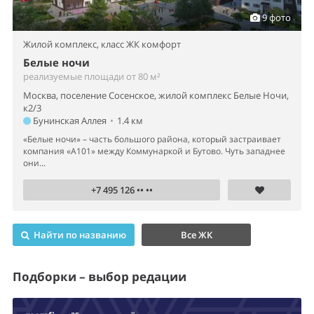
9 фото
Жилой комплекс,
класс ЖК комфорт
Белые ночи
реализуемые площади от 80 м²
Москва, поселение Сосенское, жилой комплекс Белые Ночи,
к2/3
Бунинская Аллея
•
1.4 км
«Белые ночи» – часть большого района, который застраивает
компания «А101» между Коммунаркой и Бутово. Чуть западнее
они...
+7 495 126 •• ••
Найти по названию
Все ЖК
Подборки – выбор редации