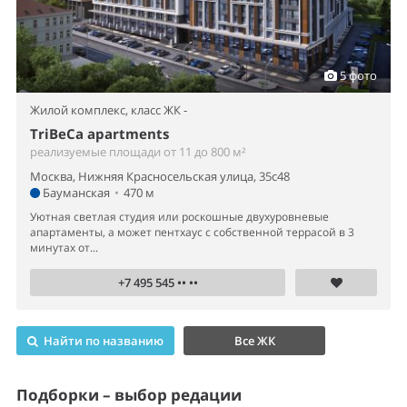
5 фото
Жилой комплекс,
класс ЖК -
TriBeCa apartments
реализуемые площади от 11 до 800 м²
Москва, Нижняя Красносельская улица, 35с48
Бауманская
•
470 м
Уютная светлая студия или роскошные двухуровневые
апартаменты, а может пентхаус с собственной террасой в 3
минутах от...
+7 495 545 •• ••
Найти по названию
Все ЖК
Подборки – выбор редации