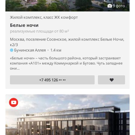
9 фото
Жилой комплекс,
класс ЖК комфорт
Белые ночи
реализуемые площади от 80 м²
Москва, поселение Сосенское, жилой комплекс Белые Ночи,
к2/3
Бунинская Аллея
•
1.4 км
«Белые ночи» – часть большого района, который застраивает
компания «А101» между Коммунаркой и Бутово. Чуть западнее
они...
+7 495 126 •• ••