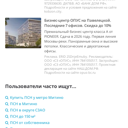
9729336630. ДКПБВ. АО «БАНК ДОМ РФ».
Подробности и условия предложения на сайте
kobzon.city.
Бизнес-центр ОПУС на Павелецкой.
Последние 7 офисов. Скидка до 10%
Премиальный бизнес-центр класса А от
PIONEER. Сдача в 2026 году. Первая линия
Москвы-реки. Панорамные окна и высокие
потолки. Классические и двухэтажные
офисы.
Реклама. ERID 2SDnjeEmuby. Рекламодатель:
ООО «СЗ «ОПУС», ИНН 7841050517. Застройщик:
ООО «СЗ «ОПУС», ИНН 7841050517. Проектная
декларация на сайте НАШ.ДОМ.РФ.
Подробности на сайте opus-bc.ru
Пользователи часто ищут...
Купить ПСН у метро Митино
ПСН в Митино
ПСН в округе СЗАО
ПСН до 150 м²
ПСН от собственника