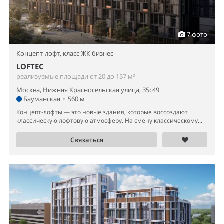
7 фото
Концепт-лофт,
класс ЖК бизнес
LOFTEC
реализуемые площади от 20 до 157 м²
Москва, Нижняя Красносельская улица, 35с49
Бауманская
•
560 м
Концепт-лофты — это новые здания, которые воссоздают
классическую лофтовую атмосферу. На смену классическому...
Связаться