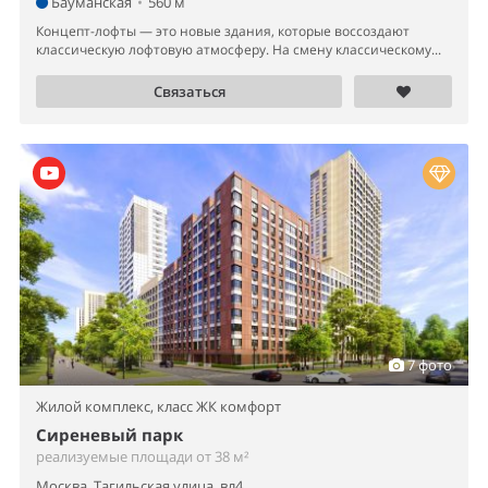
Бауманская
•
560 м
Концепт-лофты — это новые здания, которые воссоздают
классическую лофтовую атмосферу. На смену классическому...
Связаться
7 фото
Жилой комплекс,
класс ЖК комфорт
Сиреневый парк
реализуемые площади от 38 м²
Москва, Тагильская улица, вл4