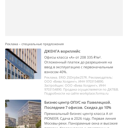
Реклама – специальные предложения
ДЖЕНГА воркплейс
Офисы класса «А» от 208 335 ₽/м².
Отложенный платеж до разрешения на
ввод в эксплуатацию с первоначальным
взносом 40%.
Реклама. ERID 2SDnjdw257R. Рекламодатель:
ООО «Вива Холдинг», ИНН 9703154890.
Застройщик: ООО «Вива Холдинг», ИНН
9703154890. Продажа осуществляется по ДКПБВ.
Подробности на сайте workplace.forma.ru
Бизнес-центр ОПУС на Павелецкой.
Последние 7 офисов. Скидка до 10%
Премиальный бизнес-центр класса А от
PIONEER. Сдача в 2026 году. Первая линия
Москвы-реки. Панорамные окна и высокие