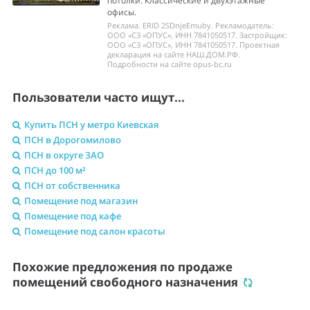
потолки. Классические и двухэтажные
офисы.
Реклама. ERID 2SDnjeEmuby. Рекламодатель:
ООО «СЗ «ОПУС», ИНН 7841050517. Застройщик:
ООО «СЗ «ОПУС», ИНН 7841050517. Проектная
декларация на сайте НАШ.ДОМ.РФ.
Подробности на сайте opus-bc.ru
Пользователи часто ищут...
Купить ПСН у метро Киевская
ПСН в Дорогомилово
ПСН в округе ЗАО
ПСН до 100 м²
ПСН от собственника
Помещение под магазин
Помещение под кафе
Помещение под салон красоты
Похожие предложения по продаже
помещений свободного назначения