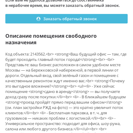
Если вам не удалось дозвониться до собственника
в нерабочее время, вы можете заказать обратный звонок.
Заказать обратный звонок
Описание помещения свободного
назначения
Код объекта: 2143562.<br> <strong>Ваш будущий офис — там, где
будет проходить главный поток города!</strong><br> <br>
Представьте: ваш бизнес расположен в самом удобном месте
Москвы — на Бережковской набережной, в первой линии от
дороги. Отдельный вход, свой зелёный газон и помещение с
качественным ремонтом ждут именно вас.<br> <strong>Почему
это выгодное вложение?</strong><br> <ul><li> - Уже сейчас
помещение <strong>сдано в аренду</strong> — вы получаете
доход сразу после покупки.</li><br> <li> - В ближайшем будущем
<strong>проезд пройдёт прямо перед вашим офисом</strong>
(см. план застройки РЖД на фото) — это кратно увеличит поток
клиентов.</li><br> <li> - Бесплатная парковка, в т. ч. для
грузовиков — никаких проблем с логистикой.</li><br> <li> -
Универсальное пространство: подходит для офиса, шоу-рума,
салона или любого другого бизнеса.</li></ul><br> <br>