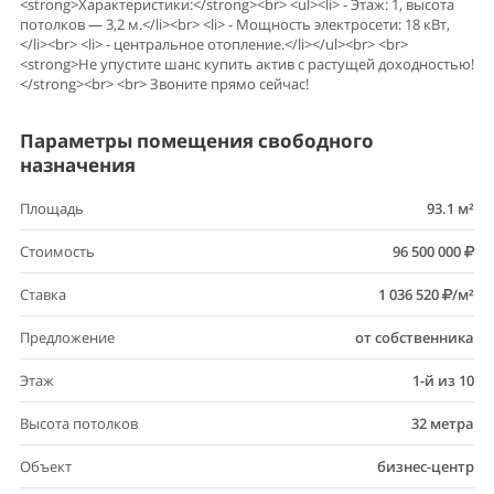
<strong>Характеристики:</strong><br> <ul><li> - Этаж: 1, высота
потолков — 3,2 м.</li><br> <li> - Мощность электросети: 18 кВт,
</li><br> <li> - центральное отопление.</li></ul><br> <br>
<strong>Не упустите шанс купить актив с растущей доходностью!
</strong><br> <br> Звоните прямо сейчас!
Параметры помещения свободного
назначения
Площадь
93.1 м²
Стоимость
96 500 000
Ставка
1 036 520
/м²
Предложение
от собственника
Этаж
1-й из 10
Высота потолков
32 метра
Объект
бизнес-центр