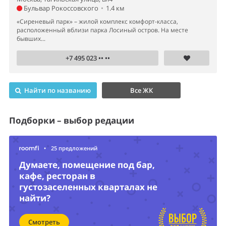
Бульвар Рокоссовского
•
1.4 км
«Сиреневый парк» – жилой комплекс комфорт-класса,
расположенный вблизи парка Лосиный остров. На месте
бывших...
+7 495 023 •• ••
Найти по названию
Все ЖК
Подборки – выбор редации
•
25 предложений
Думаете, помещение под бар,
кафе, ресторан в
густозаселенных кварталах не
найти?
Смотреть