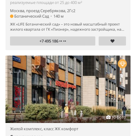
реализуемые площади от 25 до 400 м²
Москва, проезд Серебрякова, 2Гс2
Ботанический Сад
•
140 м
ЖК «LIFE Ботанический сад» – это новый масштабный проект
жилого квартала от ГК «Пионер», надежного застройщика, на...
+7 495 186 •• ••
10 фото
Жилой комплекс,
класс ЖК комфорт