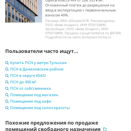
Офисы класса «А» от 208 335 ₽/м².
Отложенный платеж до разрешения на
ввод в эксплуатацию с первоначальным
взносом 40%.
Реклама. ERID 2SDnjdw257R. Рекламодатель:
ООО «Вива Холдинг», ИНН 9703154890.
Застройщик: ООО «Вива Холдинг», ИНН
9703154890. Продажа осуществляется по ДКПБВ.
Подробности на сайте workplace.forma.ru
Пользователи часто ищут...
Купить ПСН у метро Тульская
ПСН в Даниловском районе
ПСН в округе ЮАО
ПСН до 450 м²
ПСН от собственника
Помещение под магазин
Помещение под кафе
Помещение под салон красоты
Похожие предложения по продаже
помещений свободного назначения