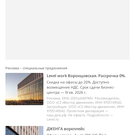
Реклама – специальные предложения
Level work Воронцовская. Рассрочка 0%.
Скидка на офисы до 20%. Доступно
возмещение НДС. Срок сдачи бизнес-
центра — IV кв. 2026 г.
Реклама. ERID 2SDnjdsMTMV. Рекламодатель:
ООО «СЗ «Вектор движения», ИНН 9705149542.
Застройщик: ООО «СЗ «Вектор движения», ИНН
9705149542. Проектная декларация —
наш.дом.рф. Не оферта. Подробности —
Level.ru
ДЖЕНГА воркплейс