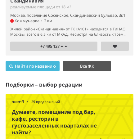
Скандинавия
реализуемые площади от 18 м²
Москва, поселение Сосенское, Скандинавский бульвар, 3к1
Коммунарка
•
2 км
Жилой район «Скандинавия» от ГК «А101» находится в ТиНАО
Москвы, всего в 6,5 км от МКАД. Несмотря на близость к трем...
+7 495 127 •• ••
Найти по названию
Все ЖК
Подборки – выбор редации
•
25 предложений
Думаете, помещение под бар,
кафе, ресторан в
густозаселенных кварталах не
найти?