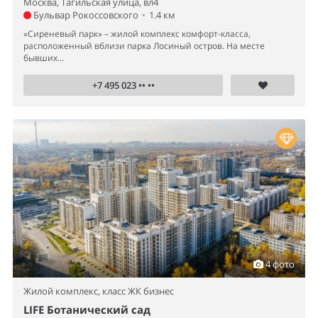
Москва, Тагильская улица, вл4
Бульвар Рокоссовского
•
1.4 км
«Сиреневый парк» – жилой комплекс комфорт-класса,
расположенный вблизи парка Лосиный остров. На месте
бывших...
+7 495 023 •• ••
4 фото
Жилой комплекс,
класс ЖК бизнес
LIFE Ботанический сад