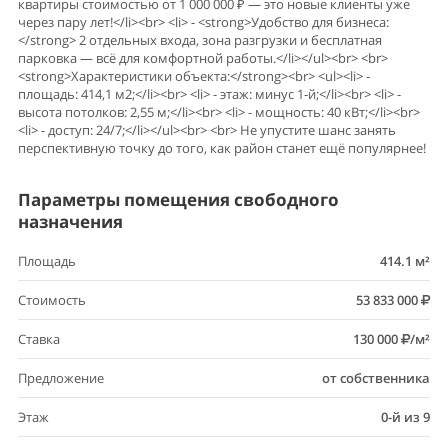
квартиры стоимостью от 1 000 000 ₽ — это новые клиенты уже
через пару лет!</li><br> <li> - <strong>Удобство для бизнеса:
</strong> 2 отдельных входа, зона разгрузки и бесплатная
парковка — всё для комфортной работы.</li></ul><br> <br>
<strong>Характеристики объекта:</strong><br> <ul><li> -
площадь: 414,1 м2;</li><br> <li> - этаж: минус 1‑й;</li><br> <li> -
высота потолков: 2,55 м;</li><br> <li> - мощность: 40 кВт;</li><br>
<li> - доступ: 24/7;</li></ul><br> <br> Не упустите шанс занять
перспективную точку до того, как район станет ещё популярнее!
Параметры помещения свободного
назначения
Площадь
414.1 м²
Стоимость
53 833 000
Ставка
130 000
/м²
Предложение
от собственника
Этаж
0-й из 9