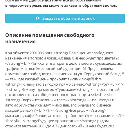
Если вам не удалось дозвониться до собственника
в нерабочее время, вы можете заказать обратный звонок.
Заказать обратный звонок
Описание помещения свободного
назначения
Код объекта: 2091936.<br> <strong>Помещение свободного
назначения в топовой локации: ваш бизнес будет процветать!
</strong><br> <br> Хотите открыть дело в месте с сумасшедшим
трафиком и платёжеспособной аудиторией? Представляем
помещение свободного назначения на ул. Серпуховский Вал, д. 5
— там, где каждый день проходят тысячи людей!<br>
<strong>Почему это выгодно прямо сейчас:</strong><br> <ul><li>
- <strong>6 минут до метро «Тульская»</strong> — постоянный
поток клиентов из общественного транспорта.</li><br> <li> -
<strong>Сверхинтенсивный трафик</strong> — пешеходы и
автомобилисты уже идут мимо вашего будущего бизнеса
каждый день.</li><br> <li> - <strong>Всё рядом:</strong>
магазины, кафе, банки, аптеки — район живёт и развивается.</li>
<br> <li> - <strong>Будущее процветание:</strong> рядом
строится элитный ЖК «Дом 7 Даниловский». В нём будет 202